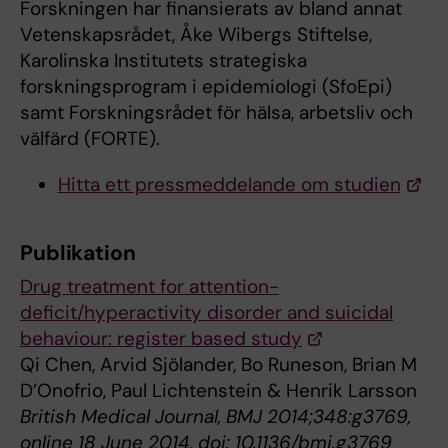
Forskningen har finansierats av bland annat
Vetenskapsrådet, Åke Wibergs Stiftelse,
Karolinska Institutets strategiska
forskningsprogram i epidemiologi (SfoEpi)
samt Forskningsrådet för hälsa, arbetsliv och
välfärd (FORTE).
Hitta ett pressmeddelande om studien
Publikation
Drug treatment for attention-
deficit/hyperactivity disorder and suicidal
behaviour: register based study
Qi Chen, Arvid Sjölander, Bo Runeson, Brian M
D’Onofrio, Paul Lichtenstein & Henrik Larsson
British Medical Journal, BMJ 2014;348:g3769,
online 18 June 2014, doi: 10.1136/bmj.g3769