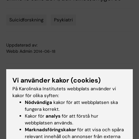
Suicidforskning
Psykiatri
Tags
Uppdaterad av:
Webb Admin
2014-06-18
Dela
Vi använder kakor (cookies)
På Karolinska Institutets webbplats använder vi
kakor för olika syften:
Relaterade artiklar
Nödvändiga
kakor för att webbplatsen ska
fungera korrekt.
Kakor för
analys
för att förstå hur
webbplatsen används.
Marknadsföringskakor
för att visa och spåra
relevant innehåll och annonser från externa