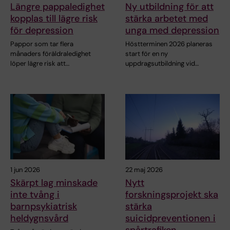
Längre pappaledighet
Ny utbildning för att
kopplas till lägre risk
stärka arbetet med
för depression
unga med depression
Pappor som tar flera
Höstterminen 2026 planeras
månaders föräldraledighet
start för en ny
löper lägre risk att…
uppdragsutbildning vid…
1 jun 2026
22 maj 2026
Skärpt lag minskade
Nytt
inte tvång i
forskningsprojekt ska
barnpsykiatrisk
stärka
heldygnsvård
suicidpreventionen i