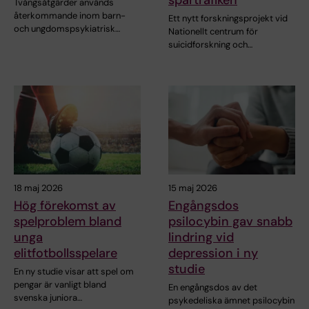
spårtrafiken
Tvångsåtgärder används
återkommande inom barn-
Ett nytt forskningsprojekt vid
och ungdomspsykiatrisk…
Nationellt centrum för
suicidforskning och…
18 maj 2026
15 maj 2026
Hög förekomst av
Engångsdos
spelproblem bland
psilocybin gav snabb
unga
lindring vid
elitfotbollsspelare
depression i ny
studie
En ny studie visar att spel om
pengar är vanligt bland
En engångsdos av det
svenska juniora…
psykedeliska ämnet psilocybin