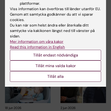
plattformar.
Viss information kan överföras till länder utanför EU.
Genom att samtycka godkänner du att vi sparar
21 jul 2026
25 jun 2026
cookies.
Sociala medier i
Ny statistikrapport:
Du kan när som helst ändra eller återkalla ditt
tonåren ökade inte
Självmordsstatistik
samtycke via kakikonen längst ned till vänster på
risken för psykisk
för Stockholms län
sidan.
ohälsa
2010–2024
Mer information om våra kakor
Read this information in English
Tiden som tonåringar
Nationellt centrum för
spenderar på sociala medier
suicidforskning och prevention
Tillåt endast nödvändiga
kunde inte kopplas till…
(NASP) har…
Tillåt mina valda kakor
Tillåt alla
18 jun 2026
2 jun 2026