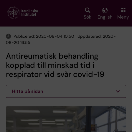
Skip
to
main
Sök
English
Meny
content
Publicerad: 2020-08-04 10:50 | Uppdaterad: 2020-
08-20 16:55
Antireumatisk behandling
kopplad till minskad tid i
respirator vid svår covid-19
Hitta på sidan