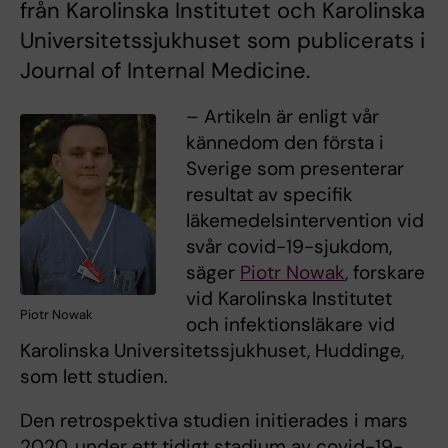
från Karolinska Institutet och Karolinska
Universitetssjukhuset som publicerats i
Journal of Internal Medicine.
– Artikeln är enligt vår
kännedom den första i
Sverige som presenterar
resultat av specifik
läkemedelsintervention vid
svår covid-19-sjukdom,
säger
Piotr Nowak
, forskare
vid Karolinska Institutet
Piotr Nowak
och infektionsläkare vid
Karolinska Universitetssjukhuset, Huddinge,
som lett studien.
Den retrospektiva studien initierades i mars
2020, under ett tidigt stadium av covid-19-