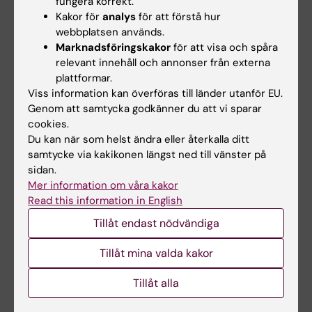
fungera korrekt.
Kakor för
analys
för att förstå hur
webbplatsen används.
Marknadsföringskakor
för att visa och spåra
Mer läsning
relevant innehåll och annonser från externa
plattformar.
Viss information kan överföras till länder utanför EU.
Populärvetenskapligt tema om covid-19
Genom att samtycka godkänner du att vi sparar
cookies.
Du kan när som helst ändra eller återkalla ditt
Anestesi och intensivvård
Covid-19
samtycke via kakikonen längst ned till vänster på
Tags
sidan.
Infektionsmedicin
Inflammation
Läkemedel
Mer information om våra kakor
Read this information in English
Tillåt endast nödvändiga
Uppdaterad av:
Tillåt mina valda kakor
Katarina Sternudd
2020-08-20
Tillåt alla
Dela