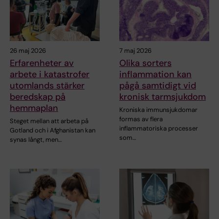
26 maj 2026
7 maj 2026
Erfarenheter av
Olika sorters
arbete i katastrofer
inflammation kan
utomlands stärker
pågå samtidigt vid
beredskap på
kronisk tarmsjukdom
hemmaplan
Kroniska immunsjukdomar
formas av flera
Steget mellan att arbeta på
inflammatoriska processer
Gotland och i Afghanistan kan
som…
synas långt, men…