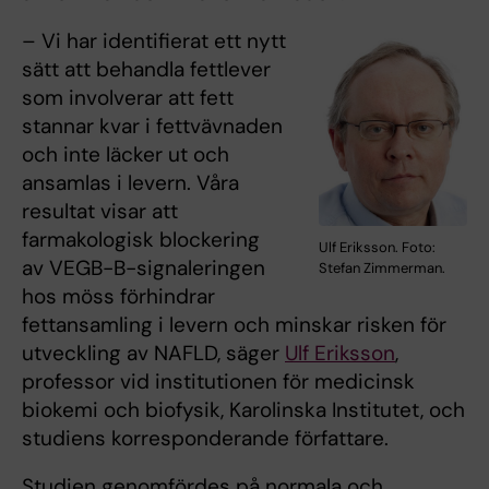
– Vi har identifierat ett nytt
sätt att behandla fettlever
som involverar att fett
stannar kvar i fettvävnaden
och inte läcker ut och
ansamlas i levern. Våra
resultat visar att
farmakologisk blockering
Ulf Eriksson. Foto:
av VEGB-B-signaleringen
Stefan Zimmerman.
hos möss förhindrar
fettansamling i levern och minskar risken för
utveckling av NAFLD, säger
Ulf Eriksson
,
professor vid institutionen för medicinsk
biokemi och biofysik, Karolinska Institutet, och
studiens korresponderande författare.
Studien genomfördes på normala och