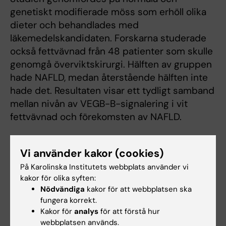
genetiskt modifierade möss som erhöll olika
dieter och behandlades med
läkemedelskandidaten. Forskarna studerade
också fettvävnad från 48 patienter som skulle
genomgå överviktskirurgi. Hälften av gruppen
hade NAFLD, medan återstående hälften inte
hade det. Resultaten visar ett tydligt samband
mellan nivån av VEGB-B-signalering i vit
fettvävnad och förekomsten av NAFLD.
– Nästa steg för att komma vidare med denna
spännande läkemedelskandidat är att få in
Vi använder kakor (cookies)
den i ett kliniskt utvecklingsprogram, säger Ulf
På Karolinska Institutets webbplats använder vi
Eriksson.
kakor för olika syften:
Nödvändiga
kakor för att webbplatsen ska
Studien finansierades av Vetenskapsrådet,
fungera korrekt.
Kakor för
analys
för att förstå hur
Cancerfonden, Hjärt-Lungfonden,
webbplatsen används.