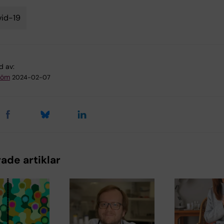
id-19
d av:
tröm
2024-02-07
ade artiklar