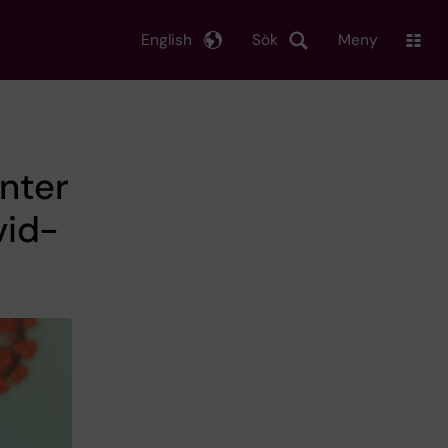
English
Sök
Meny
anter
vid-