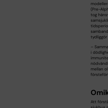
modellera
(Pre-Alp
tog hänsy
samsjukl
tidsperio
samband. 
tydliggör
– Samman
i dödlig
immunitet
nödvändi
mellan o
försteför
Omik
Att förs
sjukhus 