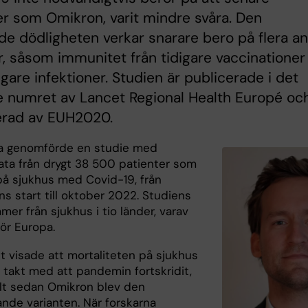
er som Omikron, varit mindre svåra. Den
e dödligheten verkar snarare bero på flera a
r, såsom immunitet från tidigare vaccinationer
igare infektioner. Studien är publicerade i det
 numret av Lancet Regional Health Europé och
erad av EUH2020.
a genomförde en studie med
ata från drygt 38 500 patienter som
på sjukhus med Covid-19, från
s start till oktober 2022. Studiens
er från sjukhus i tio länder, varav
för Europa.
t visade att mortaliteten på sjukhus
 takt med att pandemin fortskridit,
llt sedan Omikron blev den
nde varianten. När forskarna