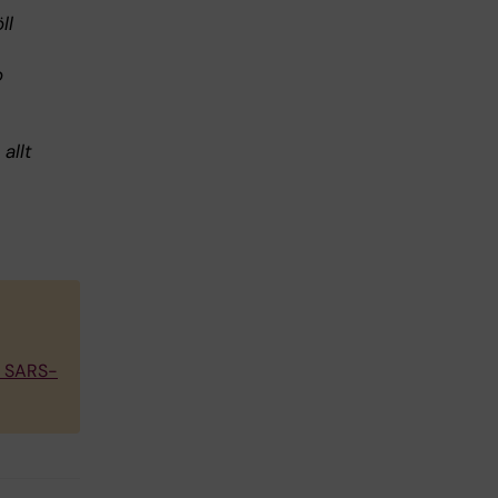
ll
o
allt
on SARS-