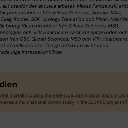
 allt utanför det aktuella arbetet. Milosz Parczewski erhö
för presentationer från Gilead Sciences, Abbvie, MSD,
ilag, Roche, GSK, Virology Education och Pfizer. Maurizi
öll bidrag för institutioner från Gilead Sciences, MSD,
hnologies och ViiV Healthcare samt konsultarvoden och
den från GSK, Gilead Sciences, MSD och ViiV Healthcare, 
et aktuella arbetet. Övriga författare av studien
ade inga intressekonflikter.
dien
ital mortality during the wild-type, alpha, delta, and omicr
waves: a multinational cohort study in the EuCARE project