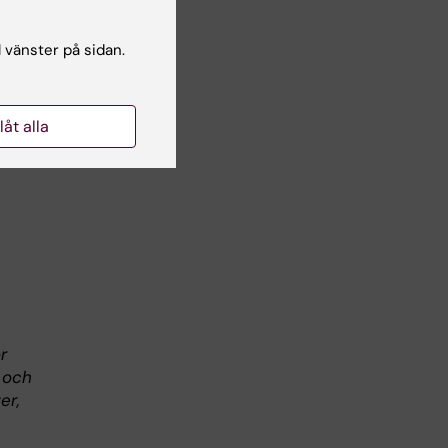
os
nera
l vänster på sidan.
rde
llåt alla
a
r
 och
er,