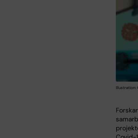
Illustratio
Forskar
samarbe
projekt
Covid-1