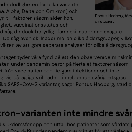
de dödligheten för olika varianter
ha, Alpha, Delta och Omikron) och
Pontus Hedberg, förs
n till faktorer såsom ålder, kön,
av studien.
ighet, vaccinationsstatus och
d såg de dock betydligt färre skillnader och svagare
De såg även skillnader mellan olika åldersgrupper, vilke
 vikten av att göra separata analyser för olika åldersgrup
taget tyder våra fynd på att den observerade minskni
heten under pandemin beror på flertalet faktorer såsom
 från vaccination och tidigare infektioner och inte
gtvis påtagliga skillnader i inneboende svårighetsgrad
lika SARS-CoV-2 varianter, säger Pontus Hedberg, studi
fattare.
ron-varianten inte mindre svå
tå sjukdomsförlopp och utfall hos patienter som vårdats
med Covid-19 under pandemin är viktigt för att vägleda