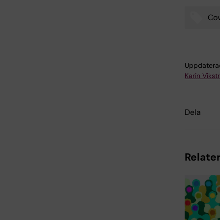
Cov
Tags
Uppdatera
Karin Viks
Dela
Relater