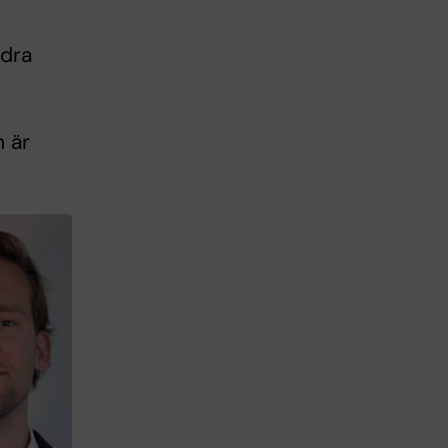
ndra
 är