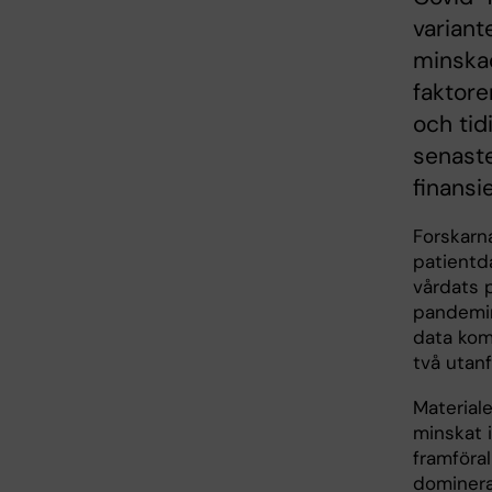
variant
minskad
faktore
och tid
senaste
finansi
Forskarn
patientd
vårdats 
pandemin
data komm
två utan
Materiale
minskat i
framföra
dominera