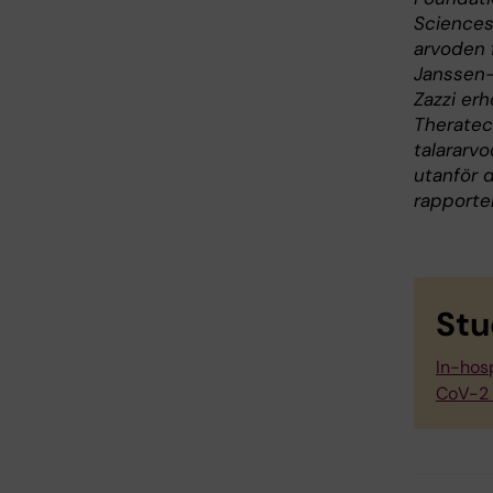
Sciences,
arvoden 
Janssen-C
Zazzi erh
Theratec
talararvo
utanför d
rapporter
Stu
In-hosp
CoV-2 