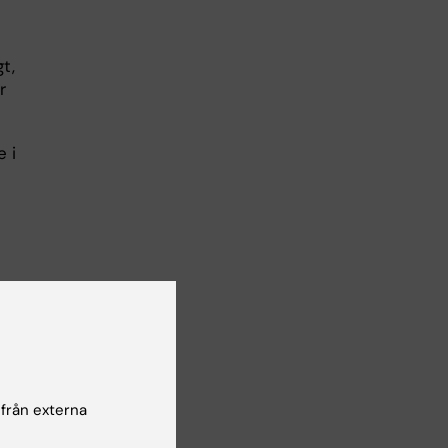
t,
r
 i
och
 från externa