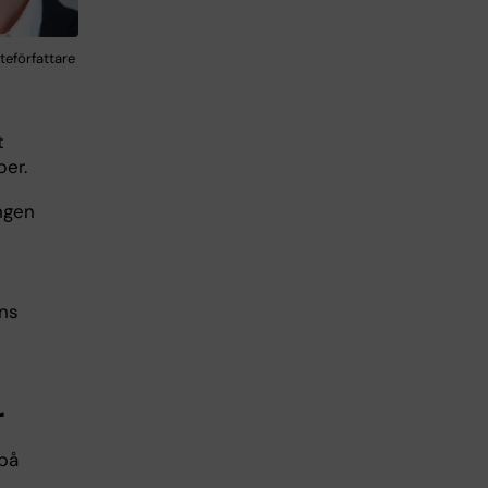
teförfattare
t
per.
ngen
ens
r
 på