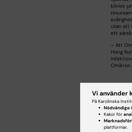
klinisk p
resursan
svårighe
utan att
ett särsk
– Att Om
Hong Kon
infektion
Omikron 
Bely
Vi använder 
grun
På Karolinska Insti
Nödvändiga
k
De viktig
Kakor för
ana
fortsatt
Marknadsför
grundsju
plattformar.