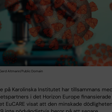
n: Gerd Altmann/Public Domain
e på Karolinska Institutet har tillsammans me
tspartners i det Horizon Europe finansierade
et EuCARE visat att den minskade dödligheten
9 inte nödvändigtvis beror på att senare