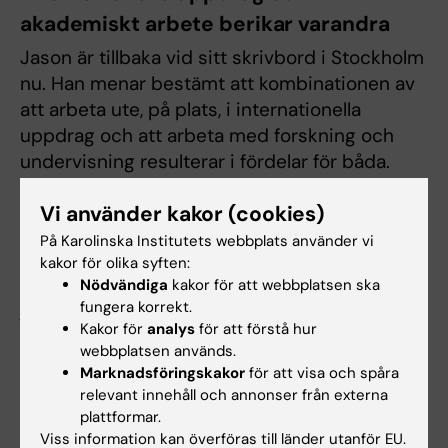
akademiskt arbete berikar varandra
Jason är tillbaka vid sitt skrivbord i Stockholm
nu. Han menar bestämt att kombinationen av
att arbeta ute, på plats, i internationella
uppdrag och att arbeta med forskning och
undervisning resulterar i fördelar för båda.
“Jag föreläser, jag arbetar kliniskt, jag arbetar i
Vi använder kakor (cookies)
internationella uppdrag. Jag tar in det jag ser
På Karolinska Institutets webbplats använder vi
på mina uppdrag i min undervisning, och det
kakor för olika syften:
ger mig uppslag till forskning. Samtidigt, när
Nödvändiga
kakor för att webbplatsen ska
jag är ute på uppdrag, så använder jag mina
fungera korrekt.
Kakor för
analys
för att förstå hur
erfarenheter av akademiskt arbete i hur jag
webbplatsen används.
bedömer och utför mitt arbete”.
Marknadsföringskakor
för att visa och spåra
relevant innehåll och annonser från externa
Jason berättar att han har haft tur i det att
plattformar.
hans arbetsgivare också har sett fördelarna i
Viss information kan överföras till länder utanför EU.