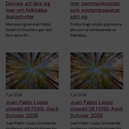
Daniels att lära sig
mer sammankopplat
mer om folkhälsa
och systembsaserat
ikatastrofer
sätt nu
Masterprogrammet Public
Prinka Singh skulle uppmuntra
Health in Disasters gav den
alla som är intresserade av
före detta KI-…
folkhälsa,…
7 jul 2026
7 jul 2026
Juan Pablo Lopez
Juan Pablo Lopez
utsedd till FENS-Kavli
utsedd till FENS-Kavli
Scholar 2026
Scholar 2026
Juan Pablo Lopez, biträdande
Juan Pablo Lopez, biträdande
professor vid Institutionen för…
professor vid Institutionen för…