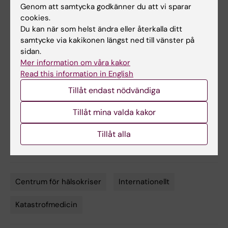
hans arbetssätt, vilket inte alltid är fallet. Men
Genom att samtycka godkänner du att vi sparar
om vi vill kunna skicka experter från Sverige
cookies.
Du kan när som helst ändra eller återkalla ditt
till områden som drabbats av hälsokriser, så
samtycke via kakikonen längst ned till vänster på
måste arbetsgivare vara flexibla och tillåta att
sidan.
deras medarbetare engagerar sig i
Mer information om våra kakor
internationella uppdrag. Som Jason visar; det
Read this information in English
kan vara ett upplägg som båda vinner på
–
att
Tillåt endast nödvändiga
bidra till globala hälsokriser, samtidigt som
medarbetare får med sig värdefulla
Tillåt mina valda kakor
erfarenheter tillbaka till arbetsplatsen.
Tillåt alla
Centrum för hälsokriser
Internationellt
Tags
Katastrofmedicin