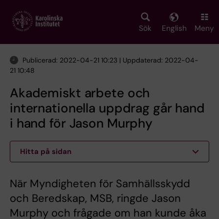
Skip
to
main
Sök
English
Meny
content
Publicerad: 2022-04-21 10:23 | Uppdaterad: 2022-04-
21 10:48
Akademiskt arbete och
internationella uppdrag går hand
i hand för Jason Murphy
Hitta på sidan
När Myndigheten för Samhällsskydd
och Beredskap, MSB, ringde Jason
Murphy och frågade om han kunde åka