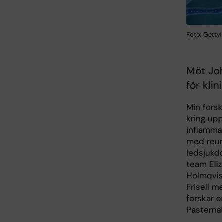
Foto: Getty
Möt Joh
för kli
Min fors
kring up
inflamma
med reum
ledsjukd
team Eli
Holmqvi
Frisell 
forskar 
Pasterna