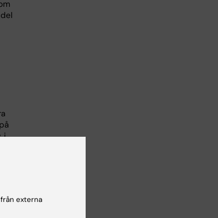
som
ndel
ra
 på
 i
 vi
 från externa