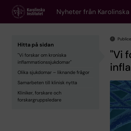
Skip
to
Nyheter från Karolinska 
main
content
Public
Hitta på sidan
"Vi 
"Vi forskar om kroniska
inflammationssjukdomar"
inf
Olika sjukdomar – liknande frågor
Samarbeten till klinisk nytta
Kliniker, forskare och
forskargruppsledare