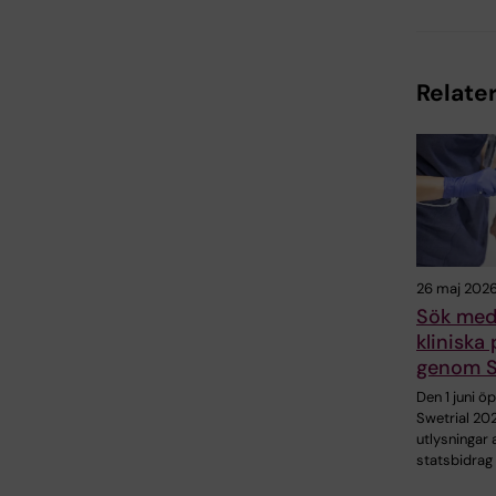
Relater
26 maj 202
Sök mede
kliniska
genom S
Den 1 juni ö
Swetrial 20
utlysningar 
statsbidrag 