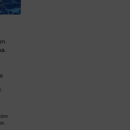
en
na.
lt
,
jörn
r.