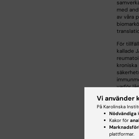
samverka
med andra
av våra 
biomarkö
translat
För tillf
kallade 
reumatoi
kroniska 
säkerhet
immunmod
varför l
klinisk p
Vi använder 
forskning
På Karolinska Insti
behandla
Nödvändiga
k
Kakor för
ana
Marknadsför
Klini
plattformar.