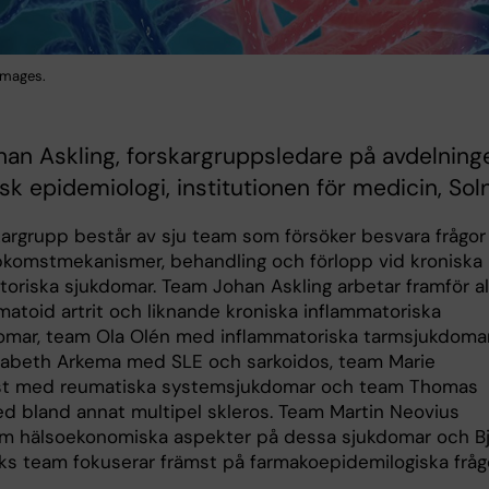
Images.
an Askling, forskargruppsledare på avdelning
nisk epidemiologi, institutionen för medicin, Sol
kargrupp består av sju team som försöker besvara frågor
pkomstmekanismer, behandling och förlopp vid kroniska
toriska sjukdomar. Team Johan Askling arbetar framför al
atoid artrit och liknande kroniska inflammatoriska
omar, team Ola Olén med inflammatoriska tarmsjukdomar
zabeth Arkema med SLE och sarkoidos, team Marie
st med reumatiska systemsjukdomar och team Thomas
med bland annat multipel skleros. Team Martin Neovius
om hälsoekonomiska aspekter på dessa sjukdomar och B
ks team fokuserar främst på farmakoepidemilogiska frågo