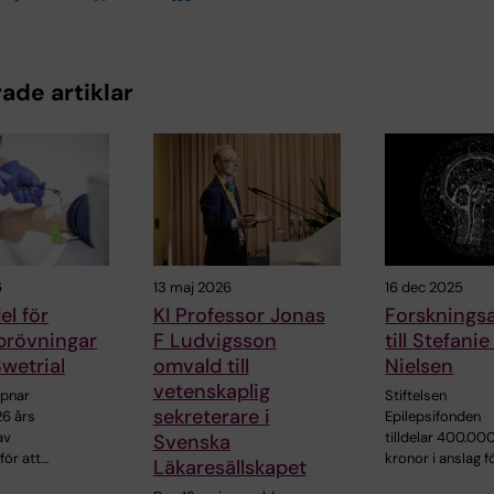
ade artiklar
6
13 maj 2026
16 dec 2025
l för
KI Professor Jonas
Forsknings
 prövningar
F Ludvigsson
till Stefani
wetrial
omvald till
Nielsen
vetenskaplig
ppnar
Stiftelsen
sekreterare i
26 års
Epilepsifonden
av
tilldelar 400.00
Svenska
för att…
kronor i anslag f
Läkaresällskapet