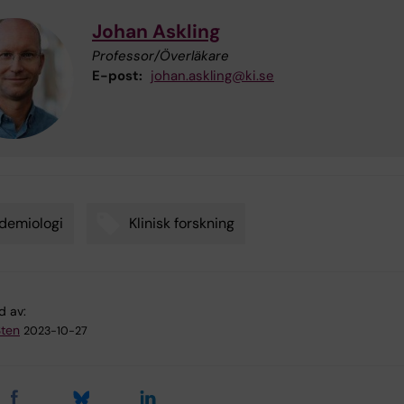
Johan Askling
Professor/Överläkare
E-post:
johan.askling@ki.se
demiologi
Klinisk forskning
d av:
Sten
2023-10-27