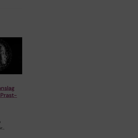
anslag
e Prast-
0
ör…