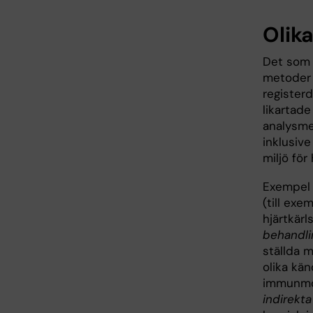
Olik
Det som f
metoder 
register
likartade
analysmet
inklusive
miljö för
Exempel 
(till exe
hjärtkär
behandli
ställda 
olika kän
immunmod
indirekt