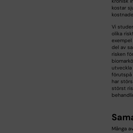
kronisk 
kostar s
kostnade
Vi studer
olika ris
exempel 
del av s
risken fö
biomarkö
utveckla
förutspå 
har störs
störst r
behandli
Samar
Många av 