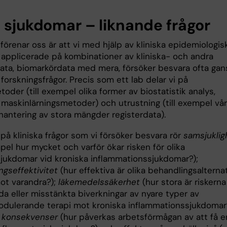
a sjukdomar – liknande frågor
örenar oss är att vi med hjälp av kliniska epidemiologis
applicerade på kombinationer av kliniska- och andra
data, biomarkördata med mera, försöker besvara ofta gan
 forskningsfrågor. Precis som ett lab delar vi på
oder (till exempel olika former av biostatistik analys,
 maskinlärningsmetoder) och utrustning (till exempel vår
 hantering av stora mängder registerdata).
på kliniska frågor som vi försöker besvara rör
samsjuklig
mpel hur mycket och varför ökar risken för olika
lsjukdomar vid kroniska inflammationssjukdomar?);
ngseffektivitet
(hur effektiva är olika behandlingsalterna
mot varandra?);
läkemedelssäkerhet
(hur stora är riskerna
da eller misstänkta biverkningar av nyare typer av
ulerande terapi mot kroniska inflammationssjukdomar?
a konsekvenser
(hur påverkas arbetsförmågan av att få e