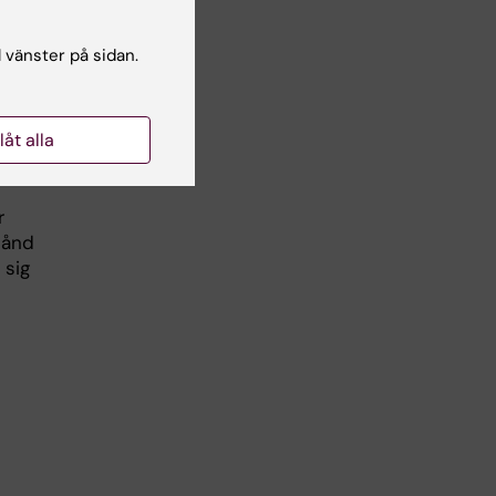
l vänster på sidan.
ata.
slit
llåt alla
och
 i
r
tånd
 sig