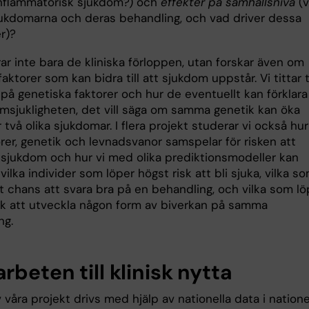
inflammatorisk sjukdom?) och
effekter på samhällsnivå
(
jukdomarna och deras behandling, och vad driver dessa
r)?
ar inte bara de kliniska förloppen, utan forskar även om
kfaktorer som kan bidra till att sjukdom uppstår. Vi tittar ti
på genetiska faktorer och hur de eventuellt kan förklara
amsjukligheten, det vill säga om samma genetik kan öka
r två olika sjukdomar. I flera projekt studerar vi också hur
rer, genetik och levnadsvanor samspelar för risken att
 sjukdom och hur vi med olika prediktionsmodeller kan
vilka individer som löper högst risk att bli sjuka, vilka s
t chans att svara bra på en behandling, och vilka som lö
isk att utveckla någon form av biverkan på samma
ng.
beten till klinisk nytta
våra projekt drivs med hjälp av nationella data i natione