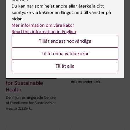
Du kan när som helst ändra eller återkalla ditt
samtycke via kakikonen längst ned till vänster på
sidan.
Mer information om våra kakor
Read this information in English
23 jun 2026
11 jun 2026
Tillåt endast nödvändiga
KI-Africa Student
Nya
Network anordnade
migrationsrättsliga
Tillåt mina valda kakor
sitt första
regler för forskare
evenemang
och doktorander
Tillåt alla
tillsammans med
Den svenska regeringen inför
Centre of Excellence
nya migrationsregler för
doktorander och…
for Sustainable
Health
Den 1 juni arrangerade Centre
of Excellence for Sustainable
Health (CESH)…