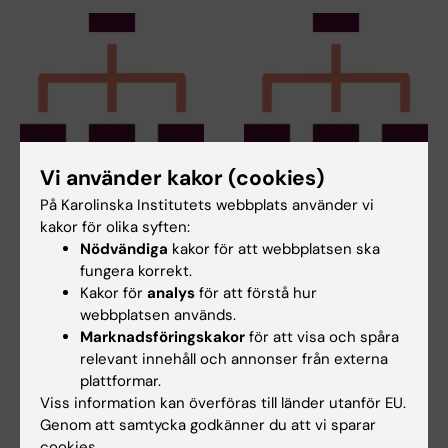
25 jun 2026
25 jun 2026
Vi använder kakor (cookies)
KI Biobank,
KI Biobank,
På Karolinska Institutets webbplats använder vi
Komparativ medicin
Komparativ medicin
kakor för olika syften:
och ytterligare några
och ytterligare några
Nödvändiga
kakor för att webbplatsen ska
core-faciliteter är nu
core-faciliteter är nu
fungera korrekt.
del av RIKI
del av RIKI
Kakor för
analys
för att förstå hur
KI:s gemensamma
KI:s gemensamma
webbplatsen används.
organisation för
organisation för
Marknadsföringskakor
för att visa och spåra
forskningsinfrastruktur, RIKI,
forskningsinfrastruktur, RIKI,
relevant innehåll och annonser från externa
tar emot…
tar emot…
plattformar.
Viss information kan överföras till länder utanför EU.
Genom att samtycka godkänner du att vi sparar
cookies.