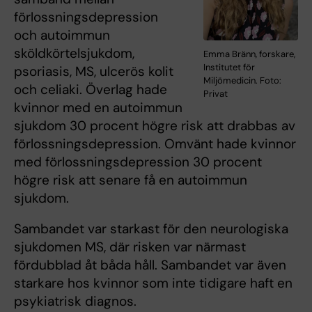
förlossningsdepression
och autoimmun
sköldkörtelsjukdom,
Emma Bränn, forskare,
Institutet för
psoriasis, MS, ulcerös kolit
Miljömedicin. Foto:
och celiaki. Överlag hade
Privat
kvinnor med en autoimmun
sjukdom 30 procent högre risk att drabbas av
förlossningsdepression. Omvänt hade kvinnor
med förlossningsdepression 30 procent
högre risk att senare få en autoimmun
sjukdom.
Sambandet var starkast för den neurologiska
sjukdomen MS, där risken var närmast
fördubblad åt båda håll. Sambandet var även
starkare hos kvinnor som inte tidigare haft en
psykiatrisk diagnos.