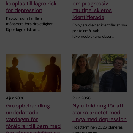
kopplas till lägre risk
om progressiv
för depression
multipel skleros
identifierade
Pappor som tar flera
månaders föräldraledighet
En ny studie har identifierat nya
löper lägre risk att…
proteinmål och
läkemedelskandidater,…
4 jun 2026
2 jun 2026
Gruppbehandling
Ny utbildning för att
underlättade
stärka arbetet med
vardagen för
unga med depression
föräldrar till barn med
Höstterminen 2026 planeras
funktionsnedsättning
start för en ny