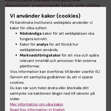
depression: a nationwide study with sibling
comparison”
, Emma Bränn, Yufeng Chen,
Vi använder kakor (cookies)
Huan Song, Krisztina D. László, Brian M.
På Karolinska Institutets webbplats använder vi
D’Onofrio, Elgeta Hysaj, Catarina Almqvist,
kakor för olika syften:
Henrik Larsson, Paul Lichtenstein, Unnur A.
Nödvändiga
kakor för att webbplatsen ska
Valdimarsdottir, Donghao Lu,
Molecular
fungera korrekt.
Psychiatry
, online 9 januari 2024, doi:
Kakor för
analys
för att förstå hur
webbplatsen används.
10.1038/s41380-023-02351-1.
Marknadsföringskakor
för att visa och spåra
relevant innehåll och annonser från externa
plattformar.
Autoimmuna sjukdomar
Viss information kan överföras till länder utanför EU.
Tags
Genom att samtycka godkänner du att vi sparar
Graviditet och förlossning
Multipel skleros
cookies.
Du kan när som helst ändra eller återkalla ditt
Psykisk ohälsa
samtycke via kakikonen längst ned till vänster på
sidan.
Mer information om våra kakor
Read this information in English
Uppdaterad av: