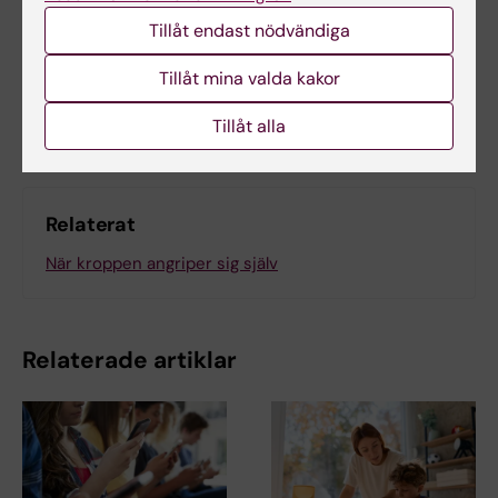
Felicia Lindberg
2024-03-05
Tillåt endast nödvändiga
Tillåt mina valda kakor
Dela
Tillåt alla
Relaterat
När kroppen angriper sig själv
Relaterade artiklar