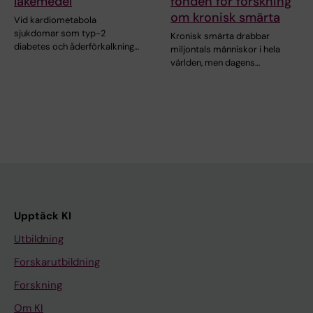
läkemedel
fonden för forskning
om kronisk smärta
Vid kardiometabola
sjukdomar som typ-2
Kronisk smärta drabbar
diabetes och åderförkalkning…
miljontals människor i hela
världen, men dagens…
Upptäck KI
Utbildning
Forskarutbildning
Forskning
Om KI