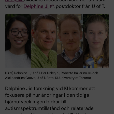
värd för
Delphine Ji
, postdoktor från U of T.
(Fr v) Delphine Ji, U of T, Per Uhlén, KI, Roberto Ballarino, KI, och
Aleksandrina Goeva, U of T. Foto: KI, University of Toronto
Delphine Jis forskning vid KI kommer att
fokusera på hur ändringar i den tidiga
hjärnutvecklingen bidrar till
autismspektrumtillstånd och relaterade