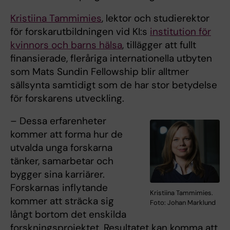
Kristiina Tammimies
, lektor och studierektor
för forskarutbildningen vid KI:s
institution för
kvinnors och barns hälsa
, tillägger att fullt
finansierade, fleråriga internationella utbyten
som Mats Sundin Fellowship blir alltmer
sällsynta samtidigt som de har stor betydelse
för forskarens utveckling.
– Dessa erfarenheter
kommer att forma hur de
utvalda unga forskarna
tänker, samarbetar och
bygger sina karriärer.
Forskarnas inflytande
Kristiina Tammimies.
kommer att sträcka sig
Foto: Johan Marklund
långt bortom det enskilda
forskningsprojektet. Resultatet kan komma att