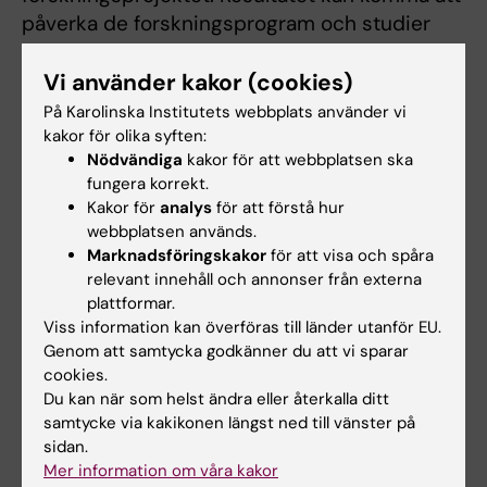
påverka de forskningsprogram och studier
som Sundin Fellows leder i framtiden.
Vi använder kakor (cookies)
För Kristiina Tammimies har årets omgång av
På Karolinska Institutets webbplats använder vi
Sundin Fellowship en särskild betydelse.
kakor för olika syften:
Mottagarna presenteras bara tre månader
Nödvändiga
kakor för att webbplatsen ska
efter att Ola Hermanson, professor i
fungera korrekt.
Kakor för
analys
för att förstå hur
neurovetenskap vid KI och en av
webbplatsen används.
programmets initiativtagare, gått bort.
Marknadsföringskakor
för att visa och spåra
relevant innehåll och annonser från externa
– Mats Sundin Fellowships betydde mycket
plattformar.
för professor Hermanson. Han trodde starkt
Viss information kan överföras till länder utanför EU.
på internationellt mentorskap som en
Genom att samtycka godkänner du att vi sparar
hörnsten i vetenskapliga framsteg. Det hade
cookies.
betytt mycket för honom att få se nästa
Du kan när som helst ändra eller återkalla ditt
samtycke via kakikonen längst ned till vänster på
generation Sundin Fellows ta första steget på
sidan.
en viktig och värdefull resa, säger hon.
Mer information om våra kakor