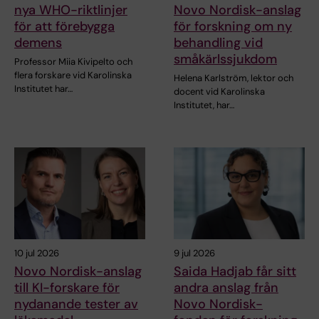
nya WHO-riktlinjer
Novo Nordisk-anslag
för att förebygga
för forskning om ny
demens
behandling vid
småkärlssjukdom
Professor Miia Kivipelto och
flera forskare vid Karolinska
Helena Karlström, lektor och
Institutet har…
docent vid Karolinska
Institutet, har…
10 jul 2026
9 jul 2026
Novo Nordisk-anslag
Saida Hadjab får sitt
till KI-forskare för
andra anslag från
nydanande tester av
Novo Nordisk-