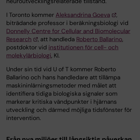
neuroutvecklingsrelaterade tillstånd.
I Toronto kommer
Aleksandrina Goeva
,
biträdande professor i beräkningsbiologi vid
Donnelly Centre for Cellular and Biomolecular
Research
, att handleda
Roberto Ballarino
,
postdoktor vid
institutionen för cell- och
molekylärbiologi
, KI.
Under sin tid vid U of T kommer Roberto
Ballarino och hans handledare att tillämpa
maskininlärningsmetoder med målet att
identifiera tidiga biologiska signaler som
markerar kritiska vändpunkter i hjärnans
utveckling och därmed möjliga tidsfönster för
intervention.
Från nya miljöer till långsiktig påverkan