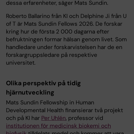
dessa erfarenheter, säger Mats Sundin.
Roberto Ballarino från KI och Delphine Ji från U
of T är Mats Sundin Fellows 2026. De forskar
kring hur de första 2 000 dagarna efter
befruktningen formar hälsan genom livet. Som
handledare under forskarvistelsen har de en
forskargruppsledare på respektive
universitet.
Olika perspektiv på tidig
hjärnutveckling
Mats Sundin Fellowship in Human
Developmental Health finansierar två projekt
och på KI har
Per Uhlén
, professor vid
institutionen för medicinsk biokemi och
biofysik
tilldelats medel och kommer att vara