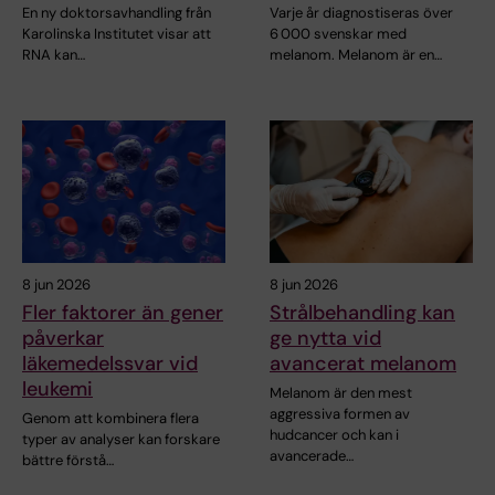
En ny doktorsavhandling från
Varje år diagnostiseras över
Karolinska Institutet visar att
6 000 svenskar med
RNA kan…
melanom. Melanom är en…
8 jun 2026
8 jun 2026
Fler faktorer än gener
Strålbehandling kan
påverkar
ge nytta vid
läkemedelssvar vid
avancerat melanom
leukemi
Melanom är den mest
aggressiva formen av
Genom att kombinera flera
hudcancer och kan i
typer av analyser kan forskare
avancerade…
bättre förstå…