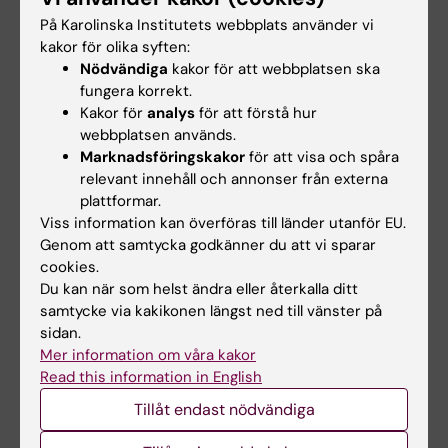
Tags
På Karolinska Institutets webbplats använder vi
kakor för olika syften:
Nödvändiga
kakor för att webbplatsen ska
Uppdaterad av:
fungera korrekt.
Anna Svensson
2021-09-28
Kakor för
analys
för att förstå hur
webbplatsen används.
Marknadsföringskakor
för att visa och spåra
Dela
relevant innehåll och annonser från externa
plattformar.
Viss information kan överföras till länder utanför EU.
Genom att samtycka godkänner du att vi sparar
Relaterade artiklar
cookies.
Du kan när som helst ändra eller återkalla ditt
samtycke via kakikonen längst ned till vänster på
sidan.
Mer information om våra kakor
Read this information in English
Tillåt endast nödvändiga
6 jul 2026
9 jun 2026