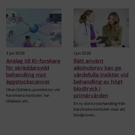
3 jun 2026
1 jun 2026
Anslag till KI-forskare
Rätt använt
för skräddarsydd
alkoholprov kan ge
behandling mot
värdefulla insikter vid
äggstockscancer
behandling av högt
blodtryck i
Okan Gültekin, postdoktor vid
primärvården
Karolinska Institutet, har
tilldelats ett…
En ny doktorsavhandling från
Karolinska Institutet visar att
blodprovet…