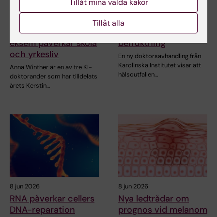
Tillåt mina valda kakor
Doktorand får
Ny avhandling visar
stipendium för
låg risk för barns
Tillåt alla
forskning om hur
hälsa vid assisterad
eksem påverkar skola
befruktning
och yrkesliv
En ny doktorsavhandling från
Karolinska Institutet visar att
Anna Winther är en av tre KI-
hälsoutfallen…
doktorander som har tilldelats
årets Kerstin…
8 jun 2026
8 jun 2026
RNA påverkar cellers
Nya ledtrådar om
DNA-reparation
prognos vid melanom