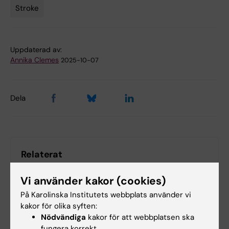
Stroke
Uppdaterad av:
Annika Clemes
2025-10-07
Dela
Relaterat
KI-kalendern: Disputation Kajsa Söderhielm
Vi använder kakor (cookies)
Avhandling: Supporting person-centred, team-
På Karolinska Institutets webbplats använder vi
based stroke rehabilitation with IC…
kakor för olika syften:
Nödvändiga
kakor för att webbplatsen ska
fungera korrekt.