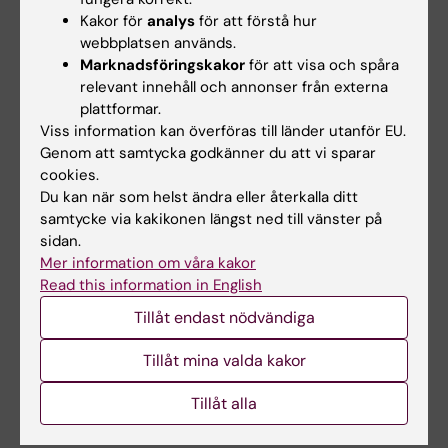
Kakor för
analys
för att förstå hur
Relaterade artiklar
webbplatsen används.
Marknadsföringskakor
för att visa och spåra
relevant innehåll och annonser från externa
plattformar.
Viss information kan överföras till länder utanför EU.
Genom att samtycka godkänner du att vi sparar
cookies.
Du kan när som helst ändra eller återkalla ditt
6 jul 2026
9 jun 2026
samtycke via kakikonen längst ned till vänster på
Doktorand får
Ny avhandling visar
sidan.
Mer information om våra kakor
stipendium för
låg risk för barns
Read this information in English
forskning om hur
hälsa vid assisterad
eksem påverkar skola
befruktning
Tillåt endast nödvändiga
och yrkesliv
En ny doktorsavhandling från
Karolinska Institutet visar att
Tillåt mina valda kakor
Anna Winther är en av tre KI-
hälsoutfallen…
doktorander som har tilldelats
årets Kerstin…
Tillåt alla