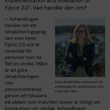
implementation and evaluation of
F@ce 2.0”. Vad handlar den om?
– Avhandlingen
handlar om ett
rehabiliteringsprog
ram som heter
F@ce 2.0 och är
utvecklat för
personer som ha
fått en stroke. Målet
är att göra
rehabiliteringen
Kajsa Söderhielm, doktorand vid
mer
avdelningen för arbetsterapi, NVS.
personcentrerad
Foto: Dan Tilert.
genom att fokusera
på sådant som individen tycker är viktigt att
kunna göra i sin vardag. Avhandlingen