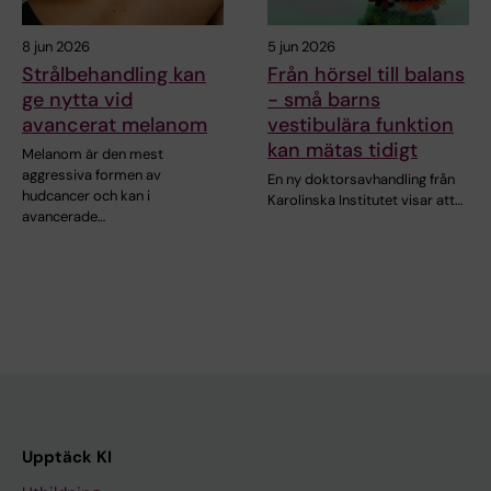
8 jun 2026
5 jun 2026
Strålbehandling kan
Från hörsel till balans
ge nytta vid
- små barns
avancerat melanom
vestibulära funktion
kan mätas tidigt
Melanom är den mest
aggressiva formen av
En ny doktorsavhandling från
hudcancer och kan i
Karolinska Institutet visar att…
avancerade…
Upptäck KI