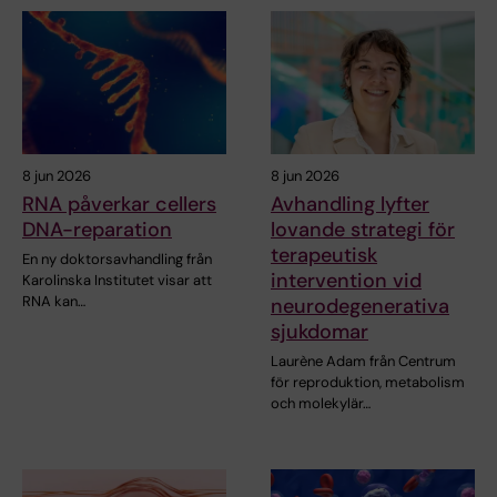
8 jun 2026
8 jun 2026
RNA påverkar cellers
Avhandling lyfter
DNA-reparation
lovande strategi för
terapeutisk
En ny doktorsavhandling från
intervention vid
Karolinska Institutet visar att
RNA kan…
neurodegenerativa
sjukdomar
Laurène Adam från Centrum
för reproduktion, metabolism
och molekylär…