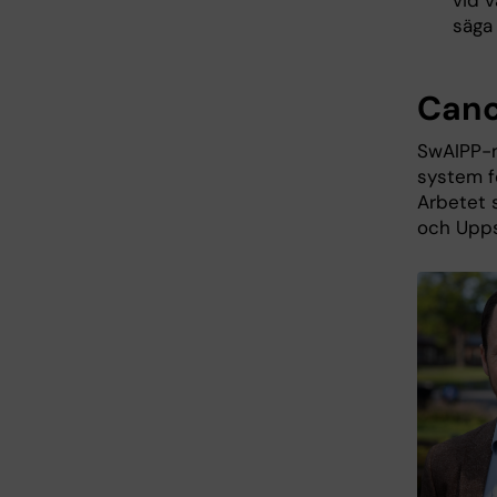
vid 
säga
Canc
SwAIPP-mi
system f
Arbetet 
och Upps