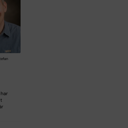
tefan
 har
t
är