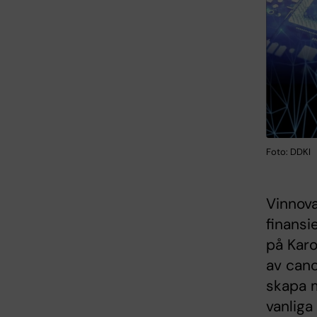
Foto: DDKI
Vinnova
finansi
på Karo
av canc
skapa m
vanliga