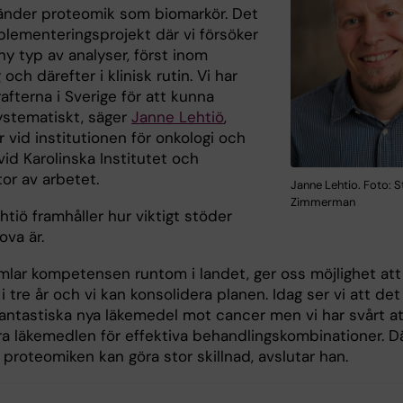
nder proteomik som biomarkör. Det
plementeringsprojekt där vi försöker
n ny typ av analyser, först inom
 och därefter i klinisk rutin. Vi har
afterna i Sverige för att kunna
ystematiskt, säger
Janne Lehtiö
,
 vid institutionen för onkologi och
vid Karolinska Institutet och
or av arbetet.
Janne Lehtio. Foto: S
Zimmerman
tiö framhåller hur viktigt stöder
ova är.
mlar kompetensen runtom i landet, ger oss möjlighet att
i tre år och vi kan konsolidera planen. Idag ser vi att det
antastiska nya läkemedel mot cancer men vi har svårt at
a läkemedlen för effektiva behandlingskombinationer. D
t proteomiken kan göra stor skillnad, avslutar han.