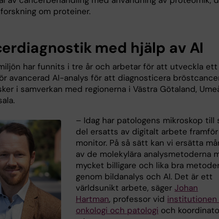
val av cancerbehandling med användning av proteomik, de
 forskning om proteiner.
erdiagnostik med hjälp av AI
ljön har funnits i tre år och arbetar för att utveckla ett
ör avancerad AI-analys för att diagnosticera bröstcancer
sker i samverkan med regionerna i Västra Götaland, Ume
ala.
– Idag har patologens mikroskop till 
del ersatts av digitalt arbete framfö
monitor. På så sätt kan vi ersätta m
av de molekylära analysmetoderna 
mycket billigare och lika bra metode
genom bildanalys och AI. Det är ett
världsunikt arbete, säger
Johan
Hartman
, professor vid
institutionen
onkologi och patologi
och koordinato