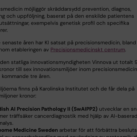
nsmedicin möjliggör skräddarsydd prevention, diagnos,
ng och uppföljning, baserat på den enskilde patientens
utsättningar, exempelvis genetisk profil och specifika
rer.
 senaste åren har KI satsat på precisionsmedicin, bland
nom etableringen av
Precisionsmedicinskt centrum
.
 den statliga innovationsmyndigheten Vinnova ut totalt 
kronor till sex innovationsmiljöer inom precisionsmedici
 kommande tre åren.
ljöerna finns på Karolinska Institutet och de får dela på
miljoner kronor:
ish AI Precision Pathology II (SwAIPP2)
utvecklar en s
mer träffsäker cancerdiagnostik med hjälp av AI-basera
nalys.
eome Medicine Sweden
arbetar för att förbättra beslut