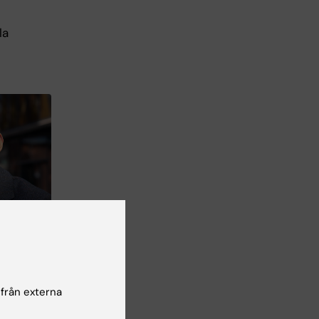
la
Foto: Stefan
 från externa