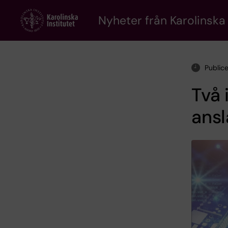
Skip
to
Nyheter från Karolinska 
main
content
Public
Två 
ansl