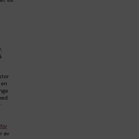
t vill
.
å
stor
r en
ånga
med
r
 för
r av