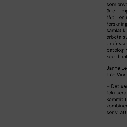
som anvä
är ett im
få till e
forskning
samlat kr
arbeta s
professor
patologi 
koordinat
Janne Leh
från Vinn
– Det sa
fokusera 
kommit f
kombiner
ser vi at