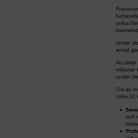
Precisio
behandli
unika för
biomarkö
Under de
annat ge
Nu delar
miljoner 
under de
Två av mi
cirka 32 
Swed
och 
bilda
Prot