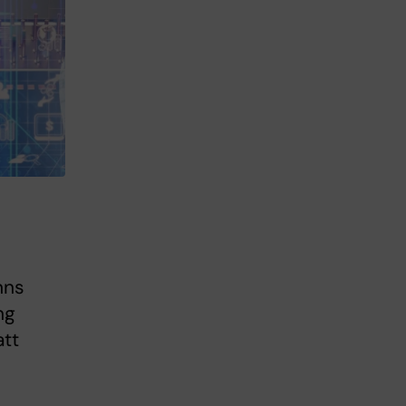
nns
ng
att