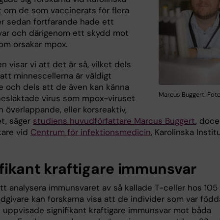
t om de som vaccinerats för flera
r sedan fortfarande hade ett
ar och därigenom ett skydd mot
som orsakar mpox.
en visar vi att det är så, vilket dels
att minnescellerna är väldigt
de och dels att de även kan känna
Marcus Buggert. Foto:
besläktade virus som mpox-viruset
 överlappande, eller korsreaktiv,
t, säger
studiens huvudförfattare Marcus Buggert
, doce
kare vid
Centrum för infektionsmedicin
, Karolinska Instit
ifikant kraftigare immunsvar
t analysera immunsvaret av så kallade T-celler hos 105
odgivare kan forskarna visa att de individer som var född
6 uppvisade signifikant kraftigare immunsvar mot båda