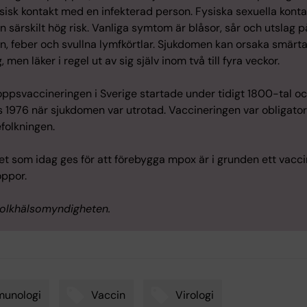
sisk kontakt med en infekterad person. Fysiska sexuella konta
n särskilt hög risk. Vanliga symtom är blåsor, sår och utslag p
n, feber och svullna lymfkörtlar. Sjukdomen kan orsaka smärt
 men läker i regel ut av sig själv inom två till fyra veckor.
oppsvaccineringen i Sverige startade under tidigt 1800-tal o
 1976 när sjukdomen var utrotad. Vaccineringen var obligatori
folkningen.
et som idag ges för att förebygga mpox är i grunden ett vacc
oppor.
 Folkhälsomyndigheten.
munologi
Vaccin
Virologi