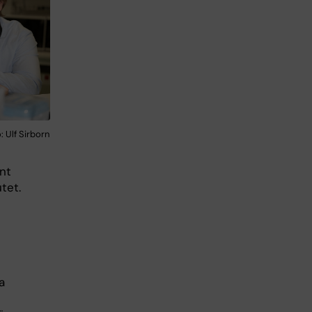
 Ulf Sirborn
nt
utet.
a