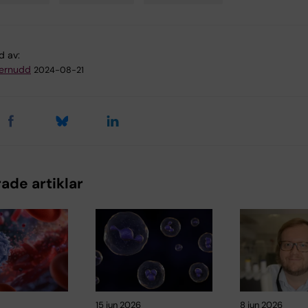
d av:
ternudd
2024-08-21
ade artiklar
15 jun 2026
8 jun 2026