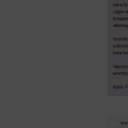
nära fy
utgör e
kroppe
obehag,
Smittk
avbröts
hela be
Vaccin
smittk
Källa:
Im
Tags