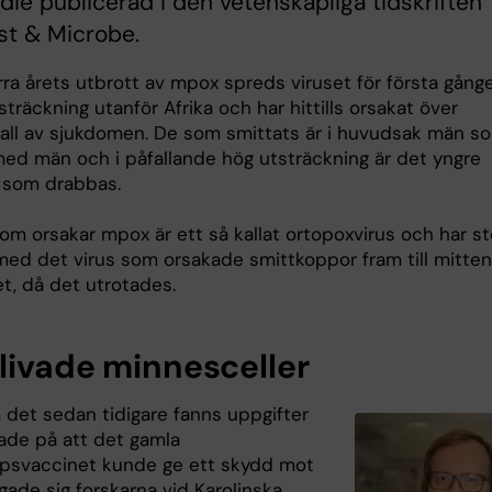
udie publicerad i den vetenskapliga tidskriften
st & Microbe.
ra årets utbrott av mpox spreds viruset för första gånge
sträckning utanför Afrika och har hittills orsakat över
all av sjukdomen. De som smittats är i huvudsak män s
med män och i påfallande hög utsträckning är det yngre
r som drabbas.
om orsakar mpox är ett så kallat ortopoxvirus och har st
 med det virus som orsakade smittkoppor fram till mitten
t, då det utrotades.
livade minnesceller
 det sedan tidigare fanns uppgifter
de på att det gamla
psvaccinet kunde ge ett skydd mot
gade sig forskarna vid Karolinska