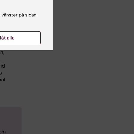
l vänster på sidan.
llåt alla
cell
n,
,
vid
s
nal
nom