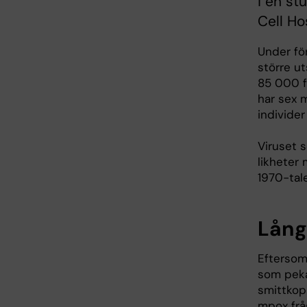
i en st
Cell Ho
Under för
större ut
85 000 f
har sex 
individe
Viruset s
likheter
1970-tale
Lång
Eftersom
som peka
smittkop
mpox frå