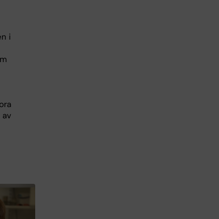
n i
om
ora
 av