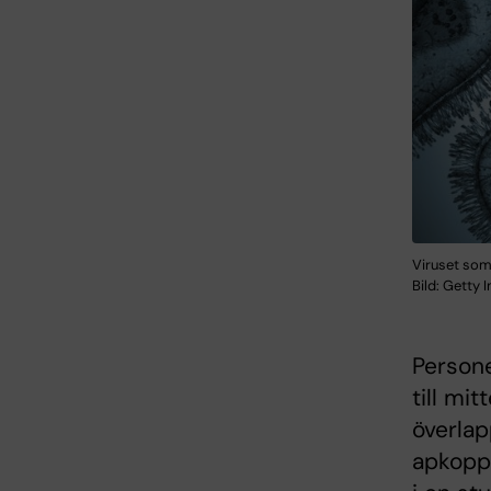
Viruset som
Bild: Getty 
Person
till mi
överlap
apkoppo