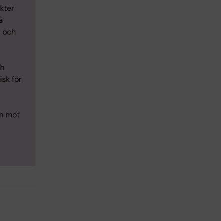
kter
å
a och
ch
sk för
in mot