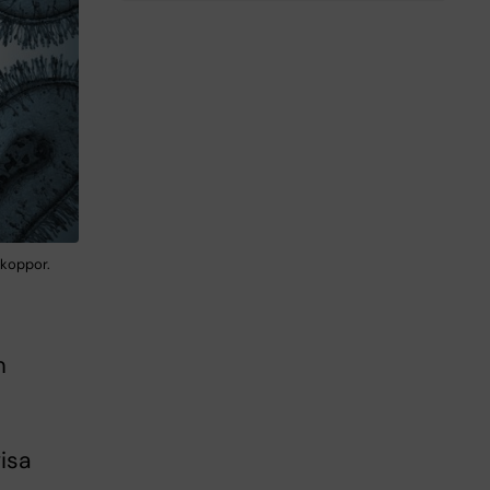
tkoppor.
m
isa