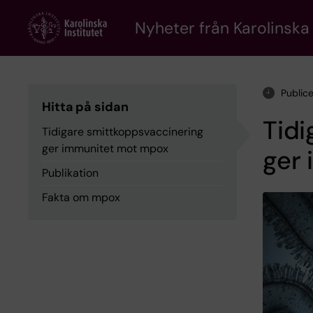
Skip
to
Nyheter från Karolinska 
main
content
Public
Hitta på sidan
Tidi
Tidigare smittkoppsvaccinering
ger immunitet mot mpox
ger
Publikation
Fakta om mpox