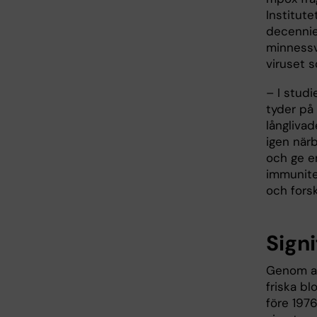
Institute
decennie
minnessv
viruset 
– I studi
tyder på 
långliva
igen när
och ge en
immunite
och fors
Sign
Genom at
friska bl
före 197