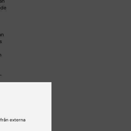
än
 de
an
s
n
-
pet
 från externa