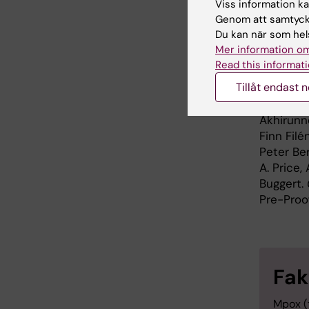
Viss information kan
Mabtech,
Genom att samtycka
Du kan när som hels
Mer information om
Publ
Read this informati
Tillåt endast 
”Memory p
immunity
Akhirunne
Finn Filé
Peter Be
A. Price,
Buggert.
Pre-Proof
Fak
Mpox (