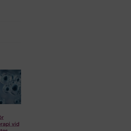
ör
rapi vid
etes