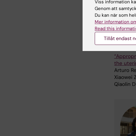
Viss information kan
Studien 
Genom att samtycka
Barndiab
Du kan när som hels
rapporter
Mer information om
Read this informati
Tillåt endast 
Publ
“Appropr
the uter
Arturo R
Xiaowei 
Qiaolin 