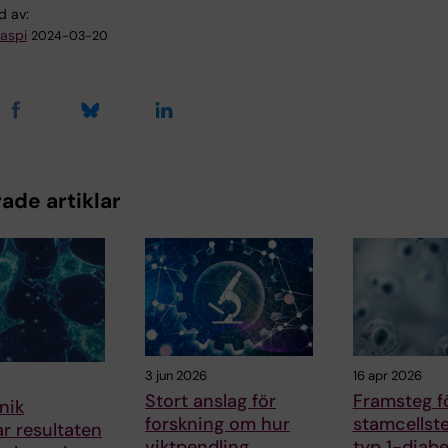
d av:
gaspi
2024-03-20
ade artiklar
3 jun 2026
16 apr 2026
Stort anslag för
Framsteg f
nik
forskning om hur
stamcellste
ar resultaten
viktpendling
typ 1-diab