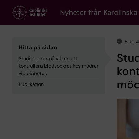
Skip
to
Nyheter från Karolinska 
main
content
Public
Hitta på sidan
Stud
Studie pekar på vikten att
kontrollera blodsockret hos mödrar
kont
vid diabetes
mödr
Publikation