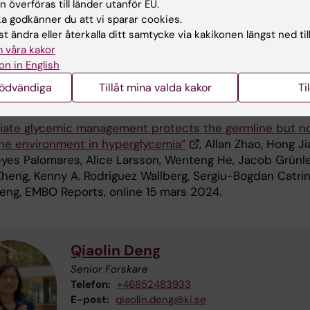
 överföras till länder utanför EU.
finaniserades av Vetenskapsrådet, Diabetesfonden,
 godkänner du att vi sparar cookies.
etesfonden och Karolinska Institutet. Det finns inga
t ändra eller återkalla ditt samtycke via kakikonen längst ned til
ade intressekonflikter.
 våra kakor
on in English
nödvändiga
Tillåt mina valda kakor
Ti
ikation
iate glycemic management protects the germline but n
ine environment in hyperglycemia”
, Allan Zhao, Hong Ji
eyes Palomares, Alice Larsson, Wenteng He, Jacob Grünle
Zheng, Kenny A. Rodriguez Wallberg, Sergiu-Bogdan Catrin
Deng, EMBO Reports, online 15 mars 2024.
Qiaolin Deng
Senior Forskare
Telefon:
+46852483933
E-post:
qiaolin.deng@ki.se