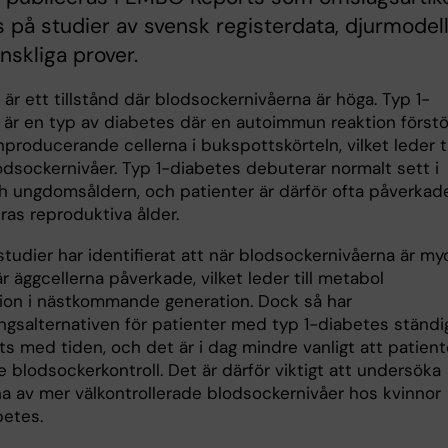
 på studier av svensk registerdata, djurmodel
skliga prover.
är ett tillstånd där blodsockernivåerna är höga. Typ 1-
 är en typ av diabetes där en autoimmun reaktion förstö
nproducerande cellerna i bukspottskörteln, vilket leder ti
odsockernivåer. Typ 1-diabetes debuterar normalt sett i
h ungdomsåldern, och patienter är därför ofta påverkad
ras reproduktiva ålder.
studier har identifierat att när blodsockernivåerna är my
r äggcellerna påverkade, vilket leder till metabol
ion i nästkommande generation. Dock så har
ngsalternativen för patienter med typ 1-diabetes ständi
ts med tiden, och det är i dag mindre vanligt att patient
 blodsockerkontroll. Det är därför viktigt att undersöka
na av mer välkontrollerade blodsockernivåer hos kvinnor
etes.