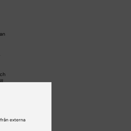
nan
.
och
ll
de
e
n
 från externa