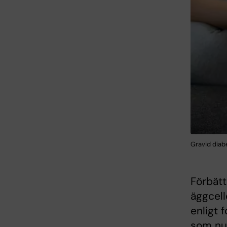
Gravid diab
Förbätt
äggcell
enligt 
som nu