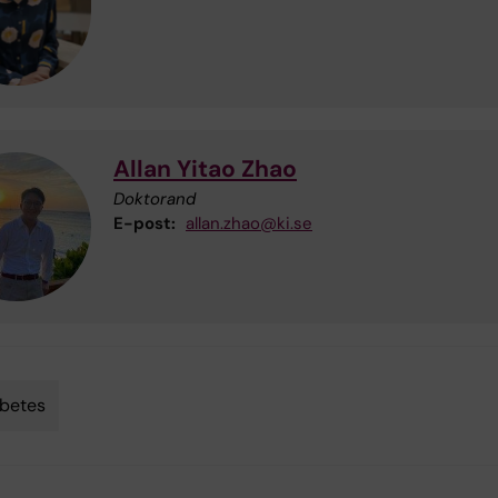
Allan Yitao Zhao
Doktorand
E-post:
allan.zhao@ki.se
betes