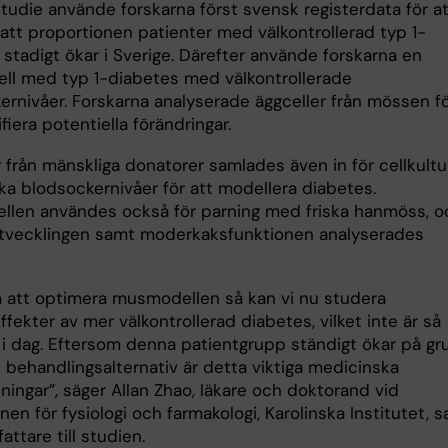
tudie använde forskarna först svensk registerdata för at
 att proportionen patienter med välkontrollerad typ 1-
stadigt ökar i Sverige. Därefter använde forskarna en
l med typ 1-diabetes med välkontrollerade
ernivåer. Forskarna analyserade äggceller från mössen f
ifiera potentiella förändringar.
 från mänskliga donatorer samlades även in för cellkultu
ka blodsockernivåer för att modellera diabetes.
len användes också för parning med friska hanmöss, o
vecklingen samt moderkaksfunktionen analyserades
att optimera musmodellen så kan vi nu studera
ffekter av mer välkontrollerad diabetes, vilket inte är så
 i dag. Eftersom denna patientgrupp ständigt ökar på gr
 behandlingsalternativ är detta viktiga medicinska
lningar”, säger Allan Zhao, läkare och doktorand vid
onen för fysiologi och farmakologi, Karolinska Institutet, 
fattare till studien.