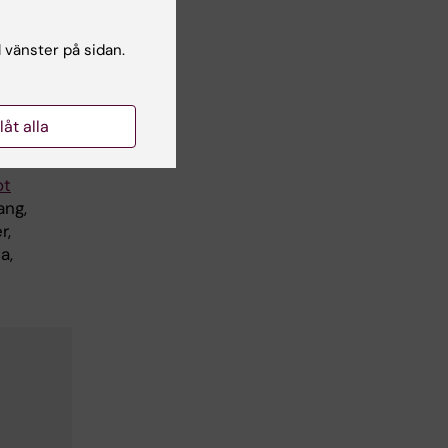
l vänster på sidan.
llåt alla
ot
ang,
r,
a,