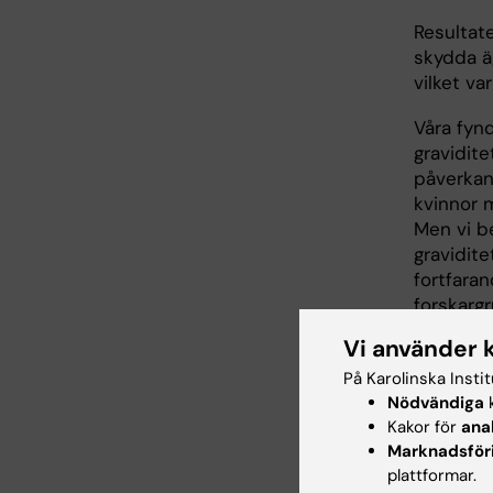
Resultat
skydda ä
vilket v
Våra fyn
gravidit
påverkan
kvinnor 
Men vi b
gravidit
fortfaran
forskargr
studien.
Vi använder 
Nästa st
På Karolinska Insti
generati
Nödvändiga
k
blodsock
Kakor för
ana
han- och 
Marknadsför
plattformar.
könsdifo