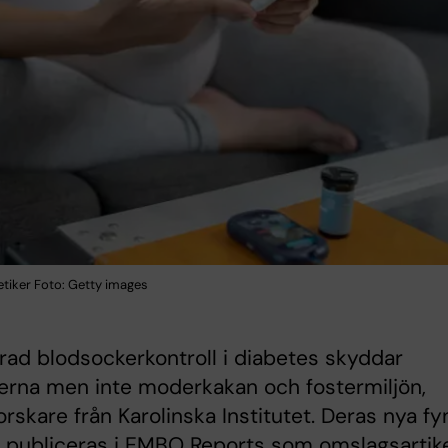
etiker Foto: Getty images
rad blodsockerkontroll i diabetes skyddar
erna men inte moderkakan och fostermiljön,
forskare från Karolinska Institutet. Deras nya f
 publiceras i EMBO Reports som omslagsartik