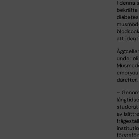
I denna s
bekräfta
diabetes 
musmodel
blodsock
att ident
Äggceller
under oli
Musmodel
embryout
därefter.
– Genom 
långtidse
studerat
av bättre
frågestäl
instituti
försteför