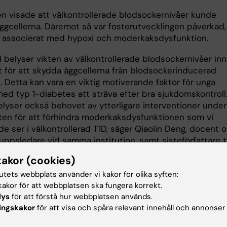
en visade att välkontrollerade blodsockernivåer kunde
ggcellerna. Däremot så var fosterutvecklingen påverkad,
ar associerat med hypoxi och moderkaksdysfunktion.
d belyser vikten av välkontrollerade blodsockernivåer in
et för att skydda äggcellerna från blodsockerinducerad
. Detta kan vara en viktig motiverande faktor för unga
med typ 1-diabetes att sträva efter bra sjukdomskontroll
elyser också behovet av ytterligare interventioner under
eten för att förhindra moderkaksdysfunktionen som vi
de ser i välkontrollerad T1D, säger Qiaolin Deng, docent 
uppsledare vid samma institution, samt sisteförfattare ti
kakor (cookies)
eg för studieförfattarna är nu att följa upp nästkomman
tutets webbplats använder vi kakor för olika syften:
on som föds från dessa honmöss med välkontrollerade
akor för att webbplatsen ska fungera korrekt.
ernivåer. De kommer att studera metabol funktion i båd
lys
för att förstå hur webbplatsen används.
honmöss longitudinellt för att förstå ifall det uppstår e
ingskakor
för att visa och spåra relevant innehåll och annonser
rmism i fenotypen.