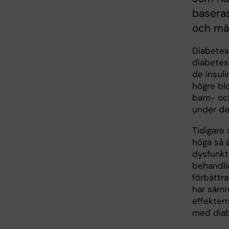
baseras
och män
Diabetes 
diabetes
de insuli
högre bl
barn- oc
under de
Tidigare 
höga så ä
dysfunkt
behandli
förbättra
har sämre
effekter
med diab