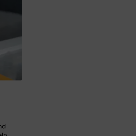
ynd
eln