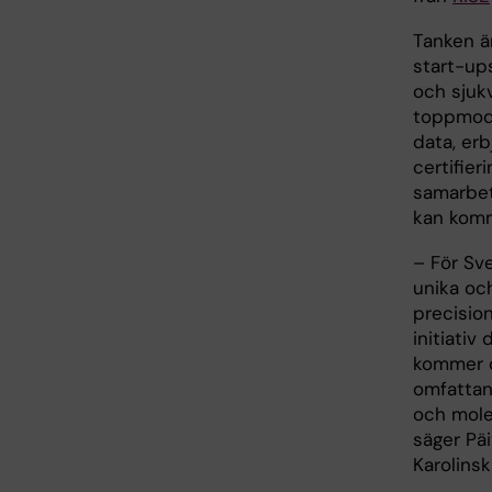
Tanken ä
start-ups
och sjuk
toppmoder
data, erb
certifie
samarbet
kan komm
– För Sve
unika och
precisio
initiativ
kommer o
omfattan
och molek
säger Päi
Karolinsk