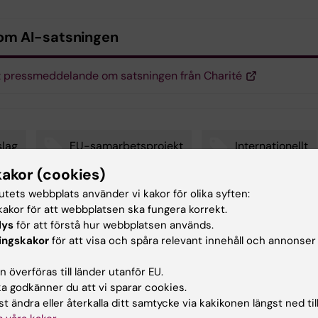
om AI-satsningen
t pressmeddelande om satsningen från Charité
lag
EU-samarbetsprojekt
Internationellt
kakor (cookies)
ificiell intelligens
Precisionsmedicin
tutets webbplats använder vi kakor för olika syften:
akor för att webbplatsen ska fungera korrekt.
lys
för att förstå hur webbplatsen används.
ingskakor
för att visa och spåra relevant innehåll och annonser
d av:
kati…
 överföras till länder utanför EU.
2024-06-11
 godkänner du att vi sparar cookies.
t ändra eller återkalla ditt samtycke via kakikonen längst ned til