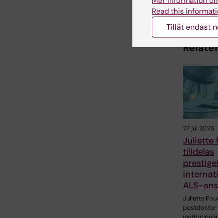
Mer information om
Dela
Read this informati
Tillåt endast 
Relater
27 jul 2026
Juliette
tilldelas
prestigef
internati
ALS-ans
Juliette Fou
postdoktor 
institutionen