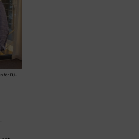
en för EU-
-