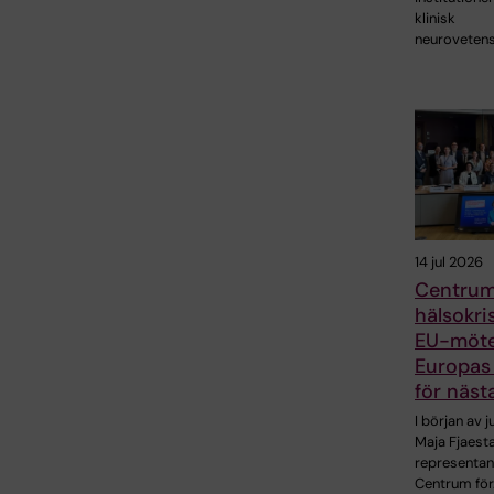
klinisk
neuroveten
14 jul 2026
Centrum
hälsokris
EU-möt
Europas
för näst
I början av j
Maja Fjaes
representan
Centrum för