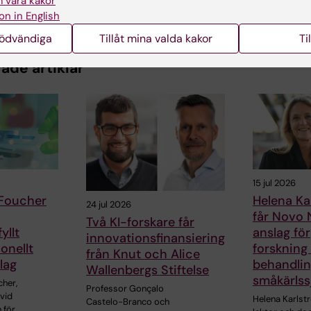
 våra kakor
on in English
nödvändiga
Tillåt mina valda kakor
Ti
ade artiklar
15 jul 2026
 Foucher
Helena Ka
24 jul 2026
får Novo 
Två KI-forskare får
yllt
anslag för
innovationsfinansiering
onellt
forskning
från Knut och Alice
lag
behandlin
Wallenbergs Stiftelse
småkärls
cher,
Professor Gonçalo
vid
Helena Karlst
Castelo-Branco och
 för