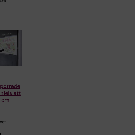
cent
…
porrade
iels att
r om
met
en