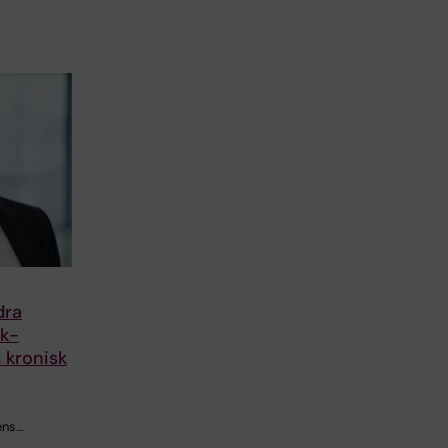
dra
sk-
 kronisk
ens…