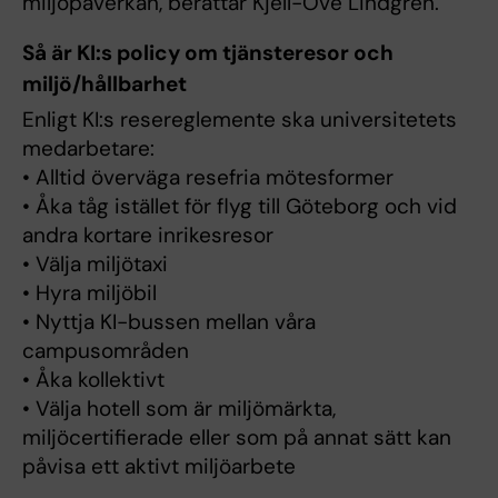
miljöpåverkan, berättar Kjell-Ove Lindgren.
Så är KI:s policy om tjänsteresor och
miljö/hållbarhet
Enligt KI:s resereglemente ska universitetets
medarbetare:
• Alltid överväga resefria mötesformer
• Åka tåg istället för flyg till Göteborg och vid
andra kortare inrikesresor
• Välja miljötaxi
• Hyra miljöbil
• Nyttja KI-bussen mellan våra
campusområden
• Åka kollektivt
• Välja hotell som är miljömärkta,
miljöcertifierade eller som på annat sätt kan
påvisa ett aktivt miljöarbete