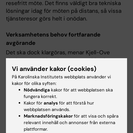
resefritt möte. Det finns väldigt bra tekniska
lösningar idag för möten på distans, så vissa
tjänsteresor görs helt i onödan.
Verksamhetens behov fortfarande
avgörande
Det ska dock klargöras, menar Kjell-Ove
Lindgren, att KI inte kommer att driva igenom
åtgärder som inte passar verksamheten.
Vi använder kakor (cookies)
På Karolinska Institutets webbplats använder vi
– Det är inte fråga om att helt sluta resa. De
kakor för olika syften:
fysiska mötena behövs och kan inte alltid
Nödvändiga
kakor för att webbplatsen ska
ersättas. Fokus ligger framför allt på resor som
fungera korrekt.
Kakor för
analys
för att förstå hur
görs över halva landet för ett tvåtimmarsmöte,
webbplatsen används.
där ett videomöte kan vara ett alternativ.
Marknadsföringskakor
för att visa och spåra
relevant innehåll och annonser från externa
– Att slippa resa underlättar också vardagen,
plattformar.
vi behöver inte boka transportmedel, stämma