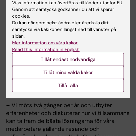
Viss information kan överföras till länder utanför EU.
av med familjen, bo på hotell och så vidare. Vi
Genom att samtycka godkänner du att vi sparar
kan jobba effektivt, gå från arbetet i tid och
cookies.
låta fritiden vara just fri tid, säger Kjell-Ove
Du kan när som helst ändra eller återkalla ditt
samtycke via kakikonen längst ned till vänster på
Lindgren.
sidan.
Mer information om våra kakor
För att dra lärdom av varandra har lärosäten i
Read this information in English
Sverige startat en nätverksgrupp som består
Tillåt endast nödvändiga
av KI, Kungliga tekniska högskolan, Umeå
Universitet, Lunds Universitet, Uppsala
Tillåt mina valda kakor
Universitet, Sveriges Lantbruksuniversitet,
Stockholms Universitet och Linköpings
Tillåt alla
universitet.
– Vi möts två gånger per år och utbyter
erfarenheter och diskuterar hur vi tillsammans
kan ta fram de bästa lösningarna för våra
medarbetare gällande resande och