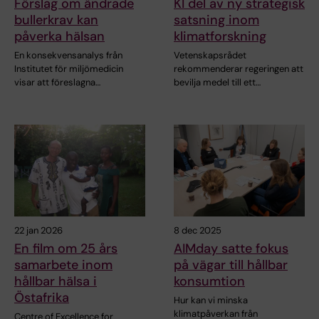
Förslag om ändrade
KI del av ny strategisk
bullerkrav kan
satsning inom
påverka hälsan
klimatforskning
En konsekvensanalys från
Vetenskapsrådet
Institutet för miljömedicin
rekommenderar regeringen att
visar att föreslagna…
bevilja medel till ett…
22 jan 2026
8 dec 2025
En film om 25 års
AIMday satte fokus
samarbete inom
på vägar till hållbar
hållbar hälsa i
konsumtion
Östafrika
Hur kan vi minska
klimatpåverkan från
Centre of Excellence for