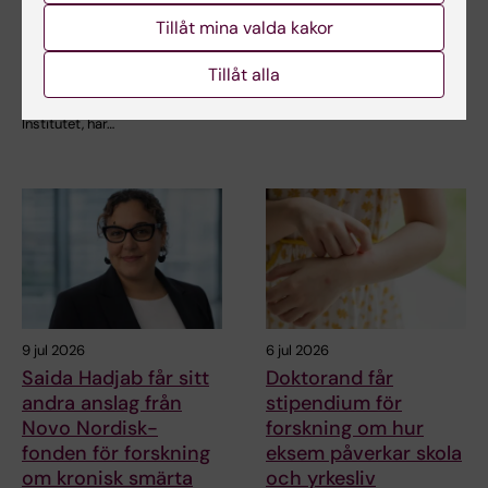
för forskning om ny
nydanande tester av
behandling vid
läkemedel
Tillåt mina valda kakor
småkärlssjukdom
Vid kardiometabola
Tillåt alla
sjukdomar som typ-2
Helena Karlström, lektor och
diabetes och åderförkalkning…
docent vid Karolinska
Institutet, har…
9 jul 2026
6 jul 2026
Saida Hadjab får sitt
Doktorand får
andra anslag från
stipendium för
Novo Nordisk-
forskning om hur
fonden för forskning
eksem påverkar skola
om kronisk smärta
och yrkesliv