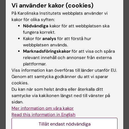
Juliette Foucher
Två KI-forskare får
Vi använder kakor (cookies)
tilldelas prestigefyllt
innovationsfinansieri
På Karolinska Institutets webbplats använder vi
internationellt ALS-
ng från Knut och
kakor för olika syften:
anslag
Alice Wallenbergs
Nödvändiga
kakor för att webbplatsen ska
Stiftelse
fungera korrekt.
Juliette Foucher, postdoktor
vid institutionen för klinisk
Kakor för
analys
för att förstå hur
Professor Gonçalo Castelo-
neurovetenskap…
Branco och professor Janne
webbplatsen används.
Lehtiö vid KI får…
Marknadsföringskakor
för att visa och spåra
relevant innehåll och annonser från externa
plattformar.
Viss information kan överföras till länder utanför EU.
Genom att samtycka godkänner du att vi sparar
cookies.
Du kan när som helst ändra eller återkalla ditt
samtycke via kakikonen längst ned till vänster på
sidan.
Mer information om våra kakor
15 jul 2026
10 jul 2026
Read this information in English
Helena Karlström får
Novo Nordisk-anslag
Novo Nordisk-anslag
till KI-forskare för
Tillåt endast nödvändiga