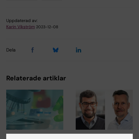
Tags
Uppdaterad av:
Karin Vikström
2023-12-08
Dela
Relaterade artiklar
27 jul 2026
24 jul 2026