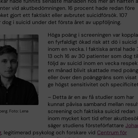
nkar hade funnits senaste månaden hos mer än hälften 
ienter vid akutbedömningen. 16 procent hade redan före
et gjort ett faktiskt eller avbrutet suicidförsök. 107
 dog i suicid under det första året av uppföljning.
Höga poäng i screeningen var kopplat 
en fyrfaldigt ökad risk att dö i suicid
inom en vecka. I faktiska antal hade 
13 och 16 av 30 patienter som dog til
följd av suicid inom en vecka respek
en månad blivit skattade med poän
eller över den poänggräns som visat 
ge högst sensitivitet och specificitet
– Detta är en av få studier som har
kunnat påvisa samband mellan result
screening och faktiska suicid redan
berg. Foto: Lena
inom mycket kort tid efter akutbesö
säger studiens försteförfattare
Joha
g
, legitimerad psykolog och forskare vid
Centrum för