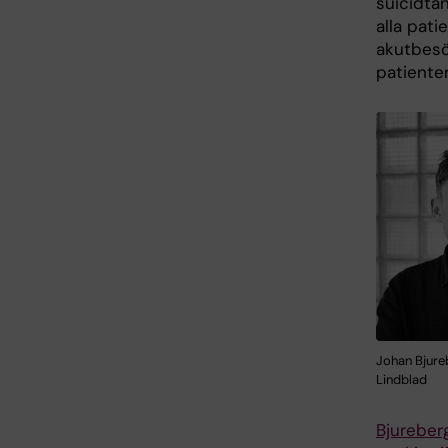
suicidta
alla pat
akutbesök
patienter
Johan Bjure
Lindblad
Bjureber