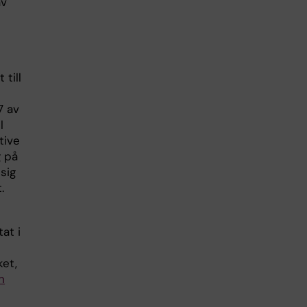
av
till
7 av
l
tive
g på
sig
.
at i
ket,
n