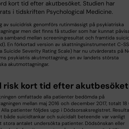
rd kort tid efter akutbesöket. Studien har
rats i tidskriften Psychological Medicine.
g av suicidrisk genomförs rutinmässigt på psykiatriska
agningar men det finns få studier som har kunnat påvis
tliga samband mellan screeningresultat och framtida suici
rd). En förkortad version av skattningsinstrumentet C-S
a Suicide Severity Rating Scale) har nu utvärderats på N
ms psykiatris akutmottagning, en av landets största
iska akutmottagningar.
risk kort tid efter akutbesöket
ningen omfattade alla patienter bedömda på
agningen mellan maj 2016 och december 2017, totalt 18
. Alla patienter följdes upp i Dödsorsaksregistret. Result
tt både suicidtankar och suicidalt beteende var vanligt
t stora antalet undersökta patienter. Dödsönskan eller