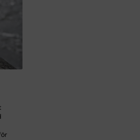
t
d
för