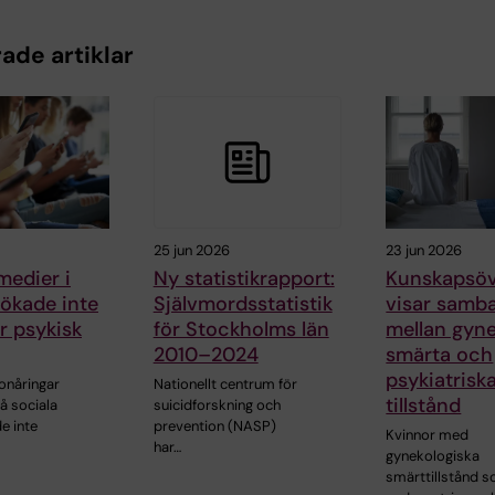
ade artiklar
25 jun 2026
23 jun 2026
medier i
Ny statistikrapport:
Kunskapsöv
ökade inte
Självmordsstatistik
visar samb
ör psykisk
för Stockholms län
mellan gyne
2010–2024
smärta och
psykiatrisk
onåringar
Nationellt centrum för
tillstånd
å sociala
suicidforskning och
e inte
prevention (NASP)
Kvinnor med
har…
gynekologiska
smärttillstånd 