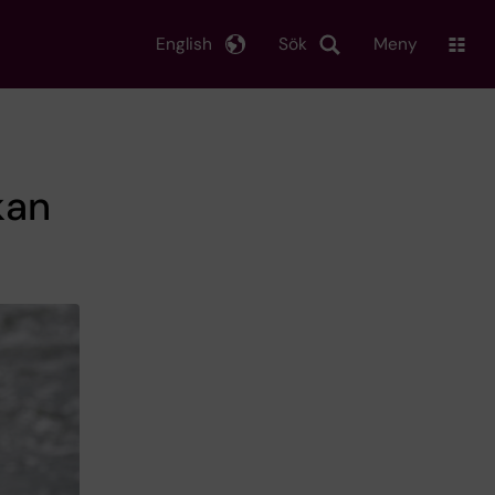
English
Sök
Meny
kan