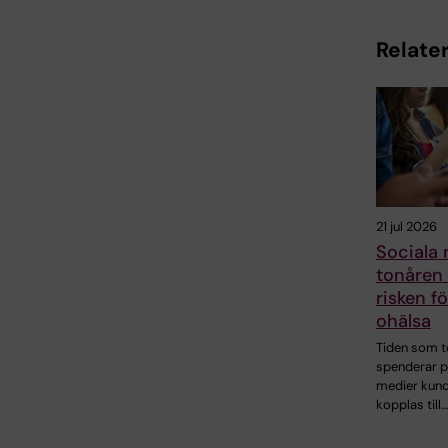
Relater
21 jul 2026
Sociala 
tonåren 
risken f
ohälsa
Tiden som t
spenderar p
medier kund
kopplas till…