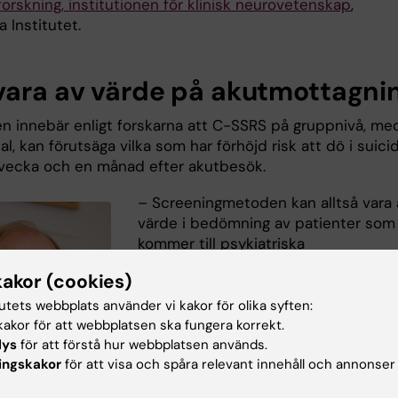
forskning, institutionen för klinisk neurovetenskap
,
a Institutet.
vara av värde på akutmottagni
en innebär enligt forskarna att C-SSRS på gruppnivå, me
al, kan förutsäga vilka som har förhöjd risk att dö i suici
vecka och en månad efter akutbesök.
– Screeningmetoden kan alltså vara 
värde i bedömning av patienter som
kommer till psykiatriska
akutmottagningar. Den kan utgöra et
kakor (cookies)
underlag inför den kliniska
suicidriskbedömning som följs upp i
tutets webbplats använder vi kakor för olika syften:
omhändertagande och behandling,
akor för att webbplatsen ska fungera korrekt.
lys
för att förstå hur webbplatsen används.
säger studiens sisteförfattare
Bo
ingskakor
för att visa och spåra relevant innehåll och annonser
Runeson
, överläkare vid Norra
Stockholms psykiatri och professor 