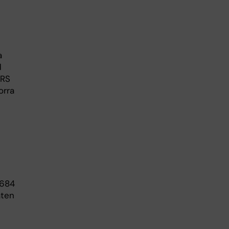
a
d
SRS
orra
 684
aten