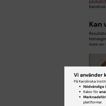
psykiatri
Karolinsk
Kan 
Resultat
felmargin
inom en 
Vi använder 
På Karolinska Insti
Nödvändiga
k
Kakor för
ana
Marknadsför
plattformar.