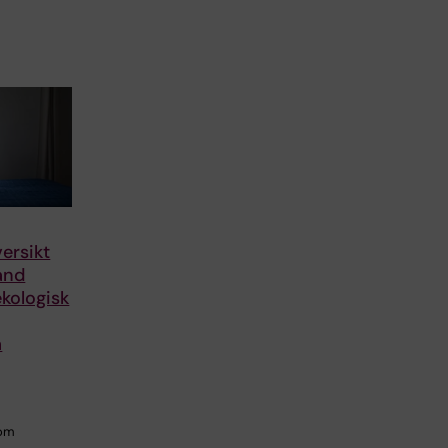
ersikt
and
kologisk
a
som