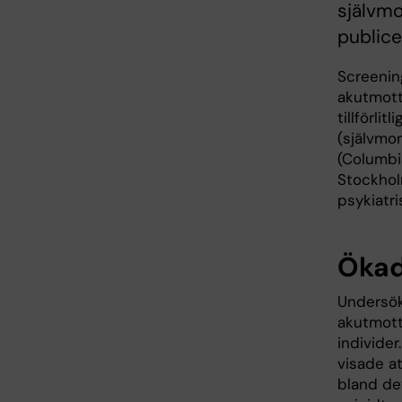
självmo
publice
Screenin
akutmott
tillförli
(självmo
(Columbi
Stockhol
psykiatr
Ökad 
Undersök
akutmott
individer
visade a
bland de