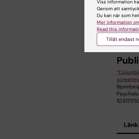
Viss information kan
Genom att samtycka
Du kan när som hels
Bo Runeson. 
Mer information om
Read this informati
Stockhol
Inga pote
Tillåt endast 
Publ
“Columbia
screenin
Bjureberg
Psycholog
10.1017/
Länk