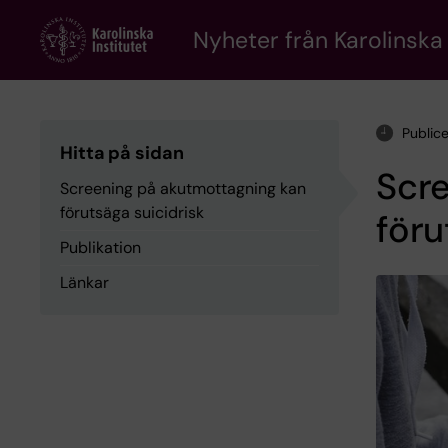
Skip
to
Nyheter från Karolinska 
main
content
Public
Hitta på sidan
Scr
Screening på akutmottagning kan
förutsäga suicidrisk
föru
Publikation
Länkar