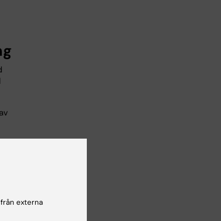
ng
d
d
av
t
 från externa
vid