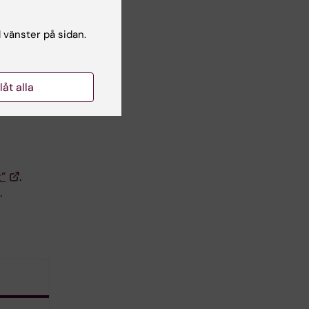
l vänster på sidan.
e.
llåt alla
”
.
.