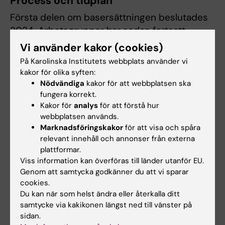
Process och tidplan
Första delen om basersättningen beslutades
2024. Arbetsgrupper har sedan fortsatt
bereda förslag för de andra delarna och
Vi använder kakor (cookies)
helheten. Under sommaren 2025 har
På Karolinska Institutets webbplats använder vi
principerna för modellens olika delar
kakor för olika syften:
sammanställts och simulerats.
Nödvändiga
kakor för att webbplatsen ska
fungera korrekt.
Förankrande diskussioner har sedan förts
Kakor för
analys
för att förstå hur
webbplatsen används.
inom campusgrupper och kollegiala organ och
Marknadsföringskakor
för att visa och spåra
modifieringar har gjorts inför att rektor under
relevant innehåll och annonser från externa
hösten fattar beslut om principer för en ny
plattformar.
modell.
Viss information kan överföras till länder utanför EU.
Genom att samtycka godkänner du att vi sparar
Efter att regeringen den 22 september
cookies.
presenterar sin budgetproposition för nästa
Du kan när som helst ändra eller återkalla ditt
år, vidtar fortsatt arbete med att utreda och
samtycke via kakikonen längst ned till vänster på
sidan.
besluta vilka medel som ska gå in i modellens