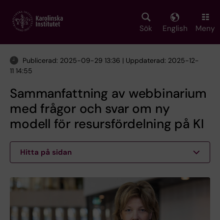
Skip
to
main
Sök
English
Meny
content
Publicerad: 2025-09-29 13:36 | Uppdaterad: 2025-12-
11 14:55
Sammanfattning av webbinarium
med frågor och svar om ny
modell för resursfördelning på KI
Hitta på sidan