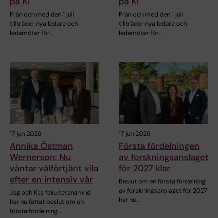
på KI
på KI
Från och med den 1 juli
Från och med den 1 juli
tillträder nya ledare och
tillträder nya ledare och
ledamöter för…
ledamöter för…
17 jun 2026
17 jun 2026
Annika Östman
Första fördelningen
Wernerson: Nu
av forskningsanslaget
väntar välförtjänt vila
för 2027 klar
efter en intensiv vår
Beslut om en första fördelning
av forskningsanslaget för 2027
Jag och KI:s fakultetsnämnd
har nu…
har nu fattat beslut om en
första fördelning…