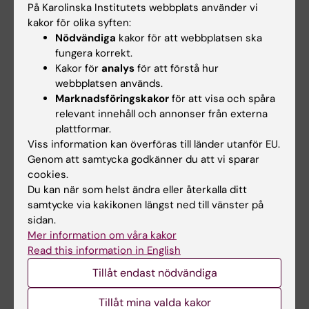
Välkommen att ställa frågor
På Karolinska Institutets webbplats använder vi
kakor för olika syften:
Nu pågår dialogen i campusgrupper och
Nödvändiga
kakor för att webbplatsen ska
kollegiala organ. Vi i universitetsledningen vill
fungera korrekt.
även bjuda in alla medarbetare till ett
Kakor för
analys
för att förstå hur
webbinarium den 17 september kl 8
för att
webbplatsen används.
berätta mer och svara på frågor. Det går bra
Marknadsföringskakor
för att visa och spåra
relevant innehåll och annonser från externa
att redan nu skicka in frågor och anmäla sig.
plattformar.
Viss information kan överföras till länder utanför EU.
Genom att samtycka godkänner du att vi sparar
Anmäl dig till webbinariet 17 september i Teams
cookies.
Du kan när som helst ändra eller återkalla ditt
samtycke via kakikonen längst ned till vänster på
sidan.
Mer information om våra kakor
Rektor just nu
Read this information in English
Annika Östman Wernerson skriver om aktuella
Tillåt endast nödvändiga
frågor för universitetet under vinjetten "Rektor just
nu". Hennes texter publiceras bland annat på
Tillåt mina valda kakor