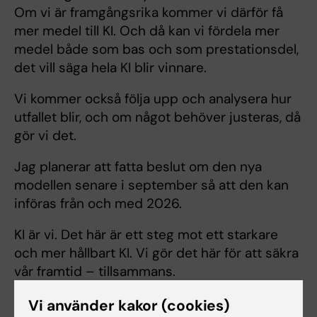
Om vi är framgångsrika kommer vi därför få
mer medel till KI. Och då kan vi fördela mer
medel både som bas och som prestationsdel,
det vill säga hela KI blir vinnare.
Vi kommer också följa upp och analysera hur
utfallet blir, och om något behöver justeras, då
gör vi det.
Jag planerar att fatta beslut om den nya
modellen senare i september så att den kan
införas från och med 2026.
KI är vi. Det här är ett steg mot ett starkare
och mer hållbart KI. Vi gör det här för att säkra
vår framtid – tillsammans.
Vi använder kakor (cookies)