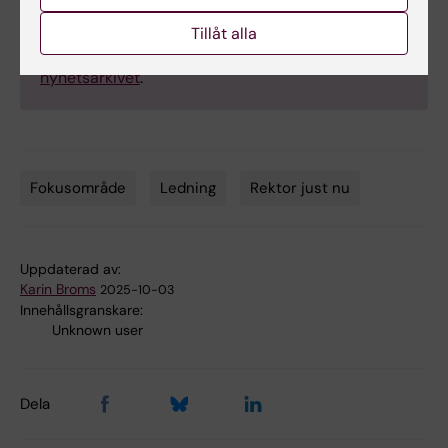
sidan
Aktuellt från universitetsledningen
och
i nyhetsbrevet KI-nytt till KI:s medarbetare.
Tillåt alla
Tidigare publicerade texter finnas att läsa i
nyhetsarkivet
.
Fokusområde
Ledning
Rektor just nu
Tags
Uppdaterad av:
Karin Broms
2025-10-03
Innehållsgranskare:
Unknown user
Dela