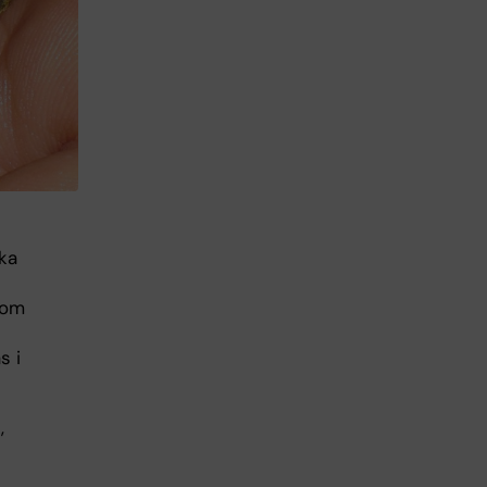
ska
som
s i
,