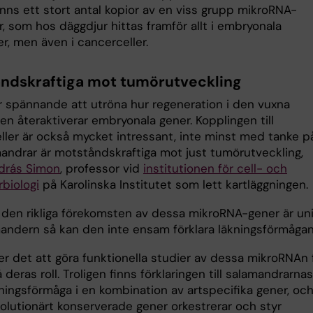
inns ett stort antal kopior av en viss grupp mikroRNA-
, som hos däggdjur hittas framför allt i embryonala
r, men även i cancerceller.
ndskraftiga mot tumörutveckling
ir spännande att utröna hur regeneration i den vuxna
n återaktiverar embryonala gener. Kopplingen till
ller är också mycket intressant, inte minst med tanke p
mandrar är motståndskraftiga mot just tumörutveckling,
drás Simon
, professor vid
institutionen för cell- och
biologi
på Karolinska Institutet som lett kartläggningen.
den rikliga förekomsten av dessa mikroRNA-gener är un
mandern så kan den inte ensam förklara läkningsförmågan
er det att göra funktionella studier av dessa mikroRNAn 
å deras roll. Troligen finns förklaringen till salamandrarnas
ningsförmåga i en kombination av artspecifika gener, och
volutionärt konserverade gener orkestrerar och styr