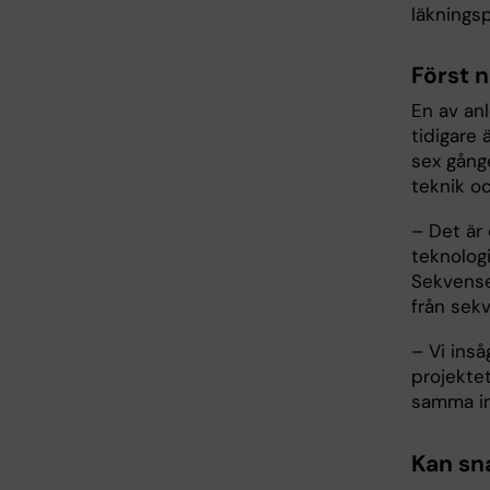
läknings
Först n
En av anl
tidigare
sex gånge
teknik o
– Det är
teknologi
Sekvense
från sek
– Vi inså
projekte
samma ins
Kan sn