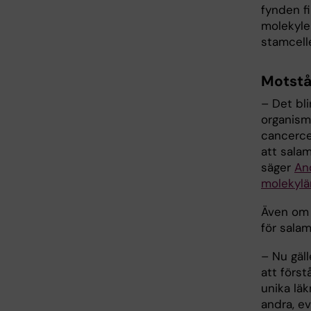
fynden f
molekyler
stamcelle
Motstå
– Det bl
organisme
cancerce
att sala
säger
An
molekylär
Även om 
för sala
– Nu gäll
att först
unika läk
andra, e