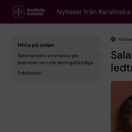
Skip
to
Nyheter från Karolinska 
main
content
Publice
Hitta på sidan
Sal
Salamanders arvsmassa ger
ledtrådar om unik läkningsförmåga
ledt
Publikation