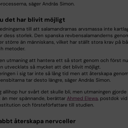
processerna, säger András Simon.
u det har blivit möjligt
edningarna till att salamandrarnas arvsmassa inte kartla
 är dess storlek. Den spanska revbensalamanderns geno
r större än människans, vilket har ställt stora krav på b
ch metoder.
 en utmaning att hantera ett så stort genom och först nu
n utvecklats så mycket att det blivit möjligt.
ringen i sig tar inte så lång tid men att återskapa geno
vensbitarna tar desto längre, säger András Simon.
g allihop hur svårt det skulle bli, men utmaningen gjorde
t än mer spännande, berättar
Ahmed Elewa
, postdok vid
titution och försteförfattare till studien.
abbt återskapa nervceller