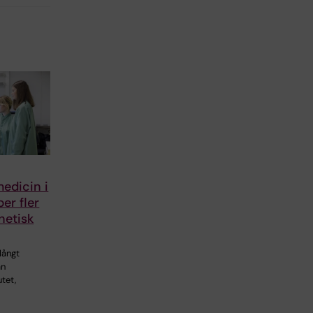
edicin i
er fler
netisk
 långt
an
utet,