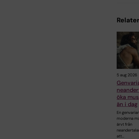
Relater
5 aug 2026
Genvaria
neandert
öka mus
än i dag
En genvaria
moderna mä
ärvt från
neandertala
att…