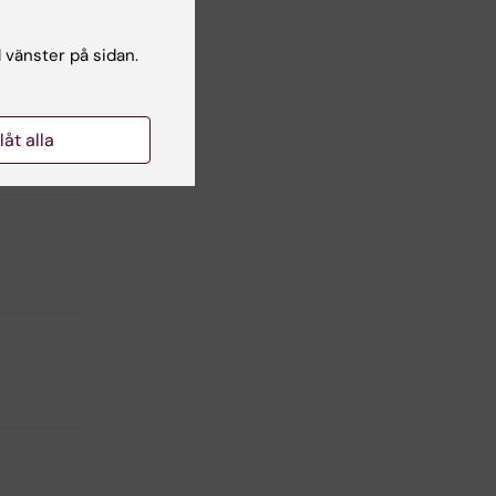
l vänster på sidan.
imon
llåt alla