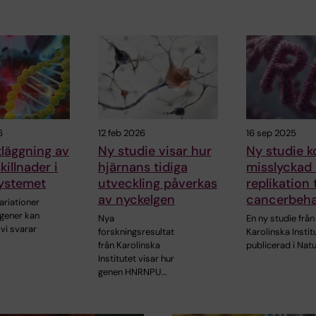
6
12 feb 2026
16 sep 2025
tläggning av
Ny studie visar hur
Ny studie k
skillnader i
hjärnans tidiga
misslyckad
ystemet
utveckling påverkas
replikation t
av nyckelgen
cancerbeha
riationer
sgener kan
Nya
En ny studie från
vi svarar
forskningsresultat
Karolinska Instit
från Karolinska
publicerad i Nat
Institutet visar hur
genen HNRNPU…