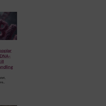
opplar
 DNA-
ill
ndling
utet,
ure…