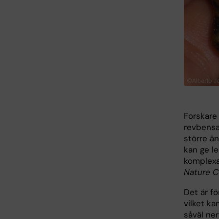
Forskare 
revbensa
större ä
kan ge le
komplexa
Nature C
Det är f
vilket ka
såväl ner