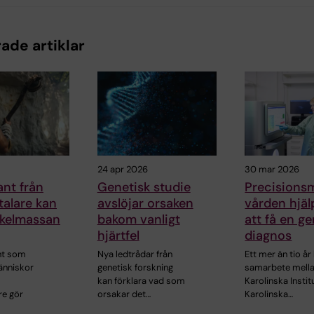
ade artiklar
24 apr 2026
30 mar 2026
nt från
Genetisk studie
Precisionsm
alare kan
avslöjar orsaken
vården hjälp
kelmassan
bakom vanligt
att få en ge
hjärtfel
diagnos
nt som
Nya ledtrådar från
Ett mer än tio år
nniskor
genetisk forskning
samarbete mell
kan förklara vad som
Karolinska Instit
re gör
orsakar det…
Karolinska…