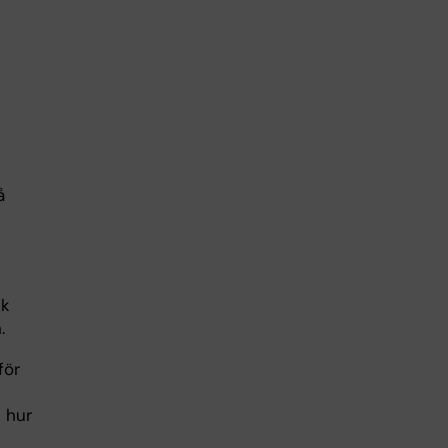
å
ik
.
för
 hur