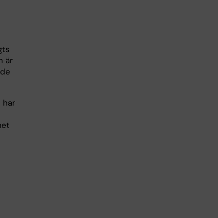
gts
m är
åde
 har
met