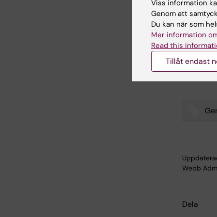
Viss information kan
features
Genom att samtycka
Ahmed El
Du kan när som hels
Gonçalo 
Mer information om
Mobayed,
Read this informati
Rickard 
Nature C
Tillåt endast 
10.1038/
Ge
Tags
Uppdatera
Webb Adm
Dela