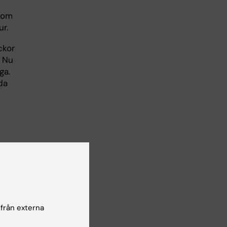
nom
r.
ckor
. Nu
ga.
da
 från externa