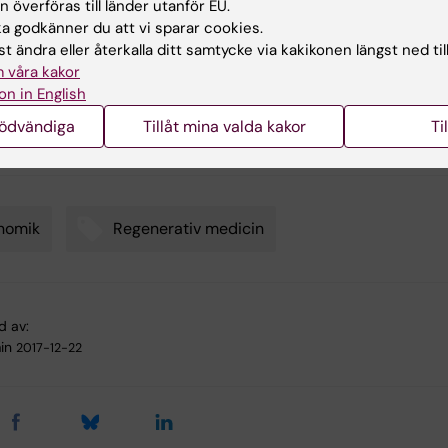
 överföras till länder utanför EU.
 of tetrapod regeneration”
 godkänner du att vi sparar cookies.
ewa, Heng Wang, Carlos Talavera-López, Alberto Joven,
t ändra eller återkalla ditt samtycke via kakikonen längst ned til
Brito, Anoop Kumar, L Shahul Hameed, May Penrad-
 våra kakor
 Zeyu Yao, Neda Zamani, Yamen Abbas, Ilgar Abdullayev,
on in English
Sandberg, Manfred Grabherr, Björn Andersson, András S
ommunications, online 22 december 2017, doi:
nödvändiga
Tillåt mina valda kakor
Ti
s41467-017-01964-9
nomik
Regenerativ medicin
d av:
in
2017-12-22