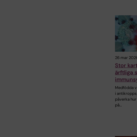
26 mar 202
Stor kar
ärftliga 
immuns
Medfödda va
i antikropp
påverka hur 
på…