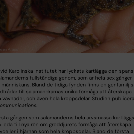
vid Karolinska Institutet har lyckats kartlägga den span
lamanderns fullständiga genom, som är hela sex gånger
n människans. Bland de tidiga fynden finns en genfamilj 
dtrådar till salamandrarnas unika förmåga att återskapa
 vävnader, och även hela kroppsdelar. Studien publicera
ommunications.
örsta gången som salamanderns hela arvsmassa kartläggs
n leda till nya rön om groddjurets förmåga att återskapa
vceller i hjärnan som hela kroppsdelar. Bland de första