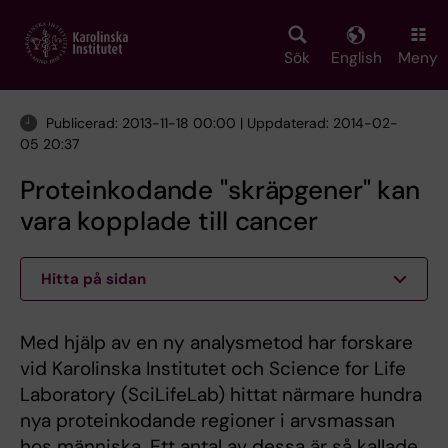
Skip
to
main
Sök
English
Meny
content
Publicerad: 2013-11-18 00:00 | Uppdaterad: 2014-02-
05 20:37
Proteinkodande "skräpgener" kan
vara kopplade till cancer
Hitta på sidan
Med hjälp av en ny analysmetod har forskare
vid Karolinska Institutet och Science for Life
Laboratory (SciLifeLab) hittat närmare hundra
nya proteinkodande regioner i arvsmassan
hos människa. Ett antal av dessa är så kallade