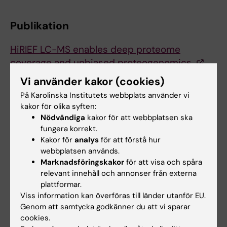
Publikation
HiRIEF LC-MS enables deep proteome
coverage and unbiased proteogenomics.
Branca R, Orre L, Johansson H, Granholm V,
Vi använder kakor (cookies)
Huss M, Pérez-Bercoff �,
et al
På Karolinska Institutets webbplats använder vi
Nat. Methods 2014 Jan;11(1):59-62
kakor för olika syften:
Nödvändiga
kakor för att webbplatsen ska
fungera korrekt.
Genetik
Kakor för
analys
för att förstå hur
Tags
webbplatsen används.
Marknadsföringskakor
för att visa och spåra
relevant innehåll och annonser från externa
Uppdaterad av:
plattformar.
Webb Admin
2014-02-05
Viss information kan överföras till länder utanför EU.
Genom att samtycka godkänner du att vi sparar
cookies.
Dela