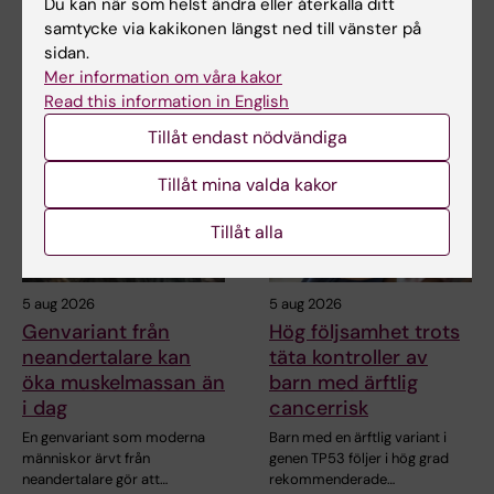
Du kan när som helst ändra eller återkalla ditt
samtycke via kakikonen längst ned till vänster på
sidan.
Mer information om våra kakor
Relaterade artiklar
Read this information in English
Tillåt endast nödvändiga
Tillåt mina valda kakor
Tillåt alla
5 aug 2026
5 aug 2026
Genvariant från
Hög följsamhet trots
neandertalare kan
täta kontroller av
öka muskelmassan än
barn med ärftlig
i dag
cancerrisk
En genvariant som moderna
Barn med en ärftlig variant i
människor ärvt från
genen TP53 följer i hög grad
neandertalare gör att…
rekommenderade…