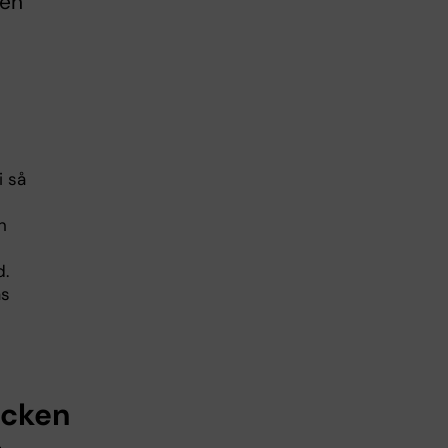
den
i så
n
d.
as
acken