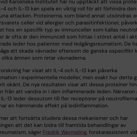
vid Karolinska Institutet har nu upptäckt att vissa prote
L-4 och IL-13 kan spela en viktig roll för att förhindra den
na attacken. Proteinerna, som bland annat utsöndras a
varets celler vid allergier och parasitinfektioner, påver
t hos en specifik typ av immunceller som kallas neutrofi
er är ofta är den immuncell som hittas i störst antal i akt
rade leder hos patienter med ledgångsreumatism. De h
måga att skada vävnader eftersom de ganska ospecifikt 
 olika ämnen som retar vävnaderna.
forskning har visat att IL-4 och IL-13 kan påverka
mmation i experimentella modeller, men exakt hur detta g
varit okänt. De nya resultaten visar att dessa proteiner hi
er från att vandra in i den inflammerade leden. Närvaron
r IL-13 leder dessutom till fler receptorer på neutrofilern
har en hämmande effekt på ledinflammation.
mer att fortsätta studera dessa mekanismer och har
ngen att det kan bidra till framtida behandlingar av
reumatism, säger
Fredrik Wermeling
, forskarassistent vi