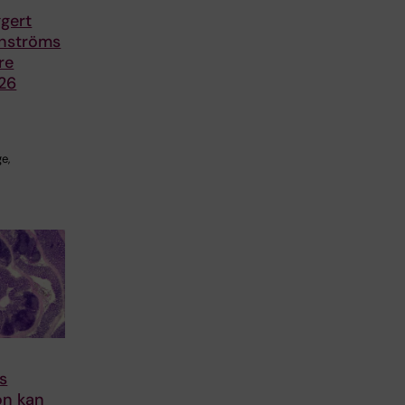
gert
ernströms
re
026
e,
rs
on kan