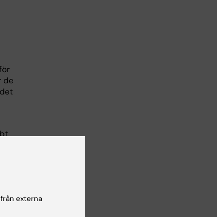
för
r de
 det
bbt
ara
 och
 från externa