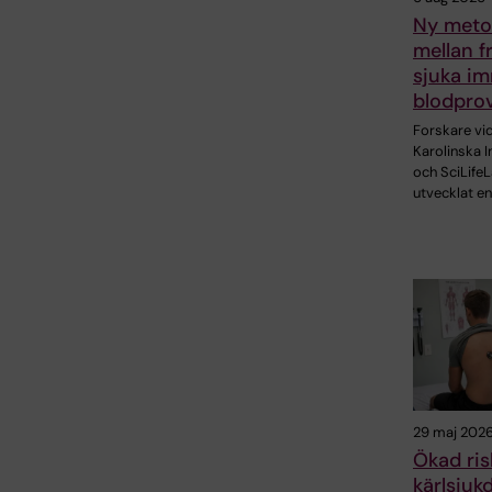
Ny metod
mellan f
sjuka im
blodpro
Forskare vi
Karolinska I
och SciLifeL
utvecklat en
29 maj 202
Ökad ris
kärlsjuk