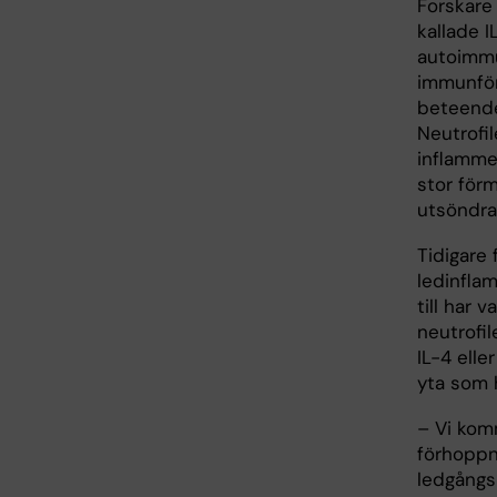
Forskare 
kallade I
autoimmu
immunförs
beteende
Neutrofil
inflamme
stor för
utsöndra
Tidigare 
ledinfla
till har 
neutrofil
IL-4 elle
yta som 
– Vi kom
förhoppni
ledgångs