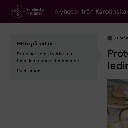
Skip
to
Nyheter från Karolinska 
main
content
Public
Hitta på sidan
Pro
Proteiner som skyddar mot
ledinflammation identifierade
ledi
Publikation