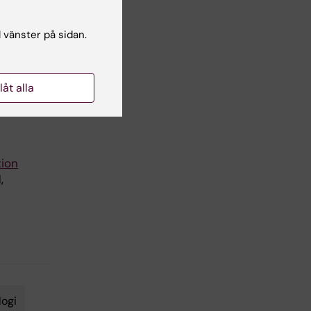
l vänster på sidan.
ung
met,
DD.
llåt alla
tion
,
ogi