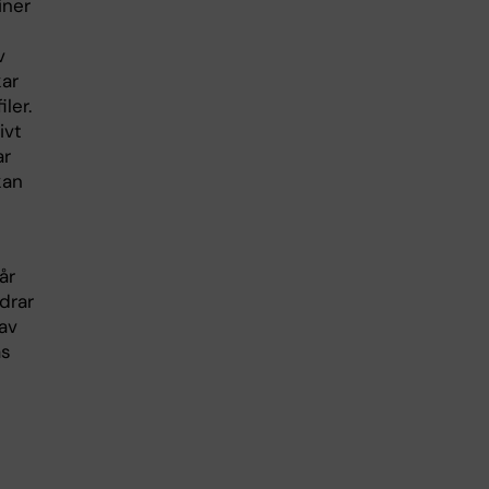
iner
v
kar
ler.
ivt
ar
kan
år
ndrar
 av
as
d