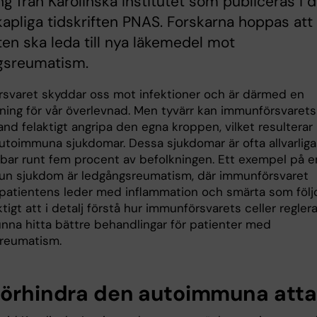
ng från Karolinska Institutet som publiceras i 
apliga tidskriften PNAS. Forskarna hoppas att
ten ska leda till nya läkemedel mot
gsreumatism.
svaret skyddar oss mot infektioner och är därmed en
tning för vår överlevnad. Men tyvärr kan immunförsvarets
land felaktigt angripa den egna kroppen, vilket resulterar 
autoimmuna sjukdomar. Dessa sjukdomar är ofta allvarliga
bar runt fem procent av befolkningen. Ett exempel på e
n sjukdom är ledgångsreumatism, där immunförsvaret
 patientens leder med inflammation och smärta som följ
ktigt att i detalj förstå hur immunförsvarets celler regler
unna hitta bättre behandlingar för patienter med
reumatism.
förhindra den autoimmuna att