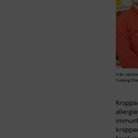
Från vänste
Yunbing Shen
Kroppse
allergi
immunfö
kroppen