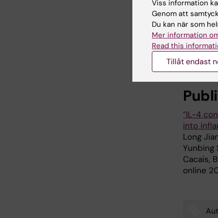
Viss information kan
Reumatike
Genom att samtycka
reumatolo
Du kan när som hels
vetenskap
Mer information om
Gustaf V
Read this informati
Jeansson
KI-NTU-p
Tillåt endast 
Publ
”IL-4 co
into infl
Long Jian
Yunbing 
Cacais, 
online 20
Au