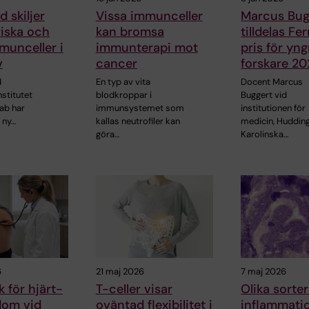
 skiljer
Vissa immunceller
Marcus Bug
riska och
kan bromsa
tilldelas F
munceller i
immunterapi mot
pris för yng
v
cancer
forskare 2
d
En typ av vita
Docent Marcus
nstitutet
blodkroppar i
Buggert vid
ab har
immunsystemet som
institutionen för
 ny…
kallas neutrofiler kan
medicin, Hudding
göra…
Karolinska…
6
21 maj 2026
7 maj 2026
k för hjärt-
T-celler visar
Olika sorte
dom vid
oväntad flexibilitet i
inflammati