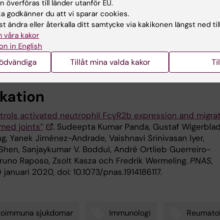
 överföras till länder utanför EU.
rförbundet, Karolinska Institutets stiftelsemedel för
 godkänner du att vi sparar cookies.
giforskning, Alex och Eva Wallströms stiftelse för
t ändra eller återkalla ditt samtycke via kakikonen längst ned til
lig forskning och utbildning, Åke Wibergs Stiftelse, Kon
 våra kakor
:s 80-årsfond, Stiftelsen Professor Nanna Svartz Fond,
on in English
s Stiftelser, Wenner-Gren Stiftelserna, KI-CSC-program
rogrammet, samt EU/IMI-projekten RTCure och ULTRA-
nödvändiga
Tillåt mina valda kakor
Ti
ikation
ntrols activated neutrophil FcγR2b expression and migra
amed joints”
. Sudeepta Kumar Panda, Gustaf Wigerblad
g, Yanek Jiménez-Andrade, Vaishnavi Srinivasan Iyer,
Shen, Sanjaykumar V. Boddul, André Ortlieb Guerreiro-
Bruno Raposo, Zsolt Kasza och Fredrik Wermeling.
PNAS
,
 januari 2020, doi: 10.1073/pnas.1914186117.
toimmuna sjukdomar
Immunologi
Reumatol