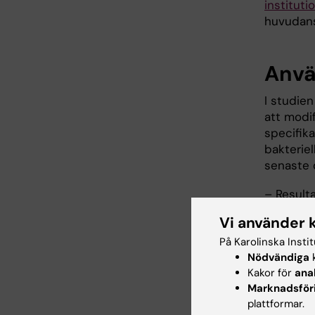
instituti
huvudans
Anvä
I studie
att modif
specifik
bakterie
senaste 
– Resulta
förstå hu
Vi använder 
förhoppn
På Karolinska Insti
väldigt v
Nödvändiga
k
att detta
Kakor för
ana
säger Fr
Marknadsför
Studien f
plattformar.