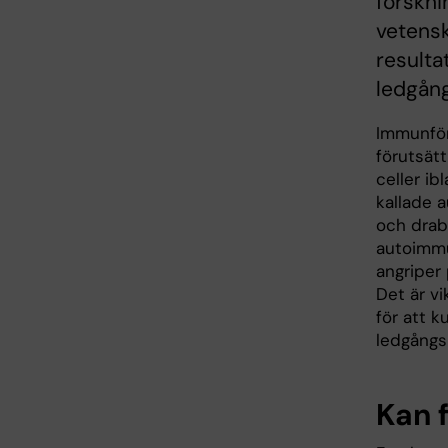
forskni
vetensk
resulta
ledgån
Immunför
förutsät
celler ib
kallade 
och drab
autoimmu
angriper
Det är vi
för att k
ledgångs
Kan 