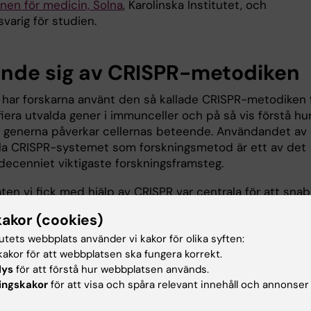
onen för medicin, Solna
, Karolinska Institutet, och
varig för studien.
nde sig av CRISPR-metodiken
n har forskarna använt den så kallade CRISPR-metodiken 
iera utvalda gener i immunceller och på så vis förstå hu
a generna påverkar cellernas beteende. Användandet av
lla CRISPR-systemet som forskningsmetod är ett av det
decenniet viktigaste forskningsframsteg.
ten vi fick med hjälp av CRISPR var centrala för att sna
r det system vi studerade regleras. Jag har stor
kakor (cookies)
ing att experimentellt användande av CRISPR kommer v
tutets webbplats använder vi kakor för olika syften:
iktigt för att förstå hur immuncellers beteende regleras
akor för att webbplatsen ska fungera korrekt.
 kan vägleda oss i att utveckla nya effektiva läkemedel,
lys
för att förstå hur webbplatsen används.
edrik Wermeling.
ingskakor
för att visa och spåra relevant innehåll och annonser
inansierades av Vetenskapsrådet, Karolinska Institutet,