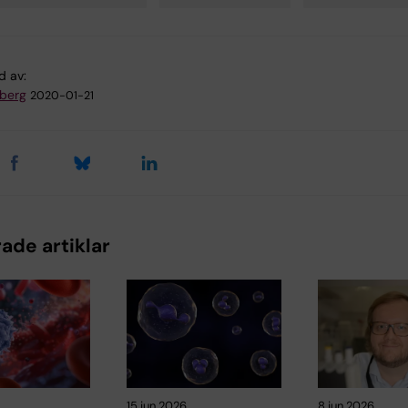
d av:
dberg
2020-01-21
ade artiklar
15 jun 2026
8 jun 2026