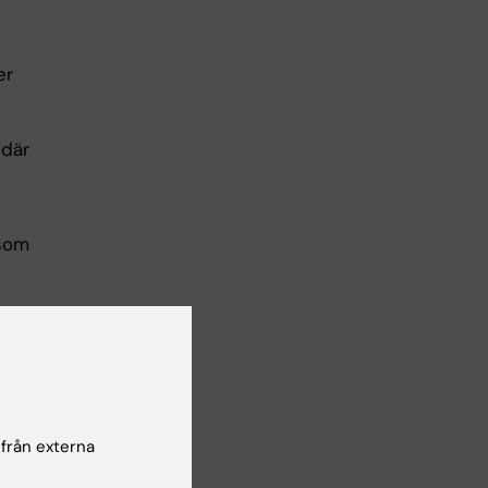
er
 där
 som
 från externa
tt