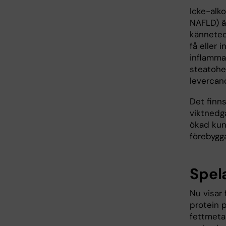
Icke-alko
NAFLD) är
känneteck
få eller 
inflammat
steatohep
levercanc
Det finn
viktnedgå
ökad kun
förebygg
Spel
Nu visar 
protein 
fettmetab