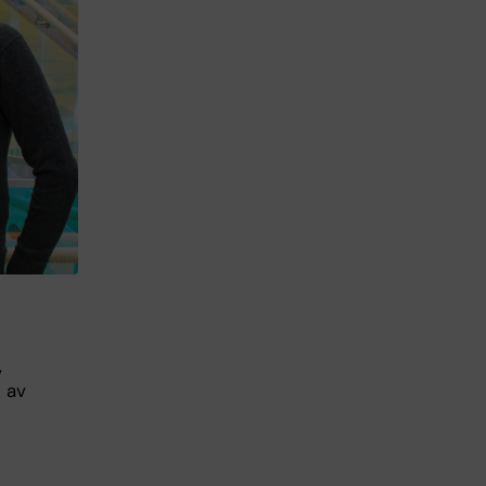
,
s av