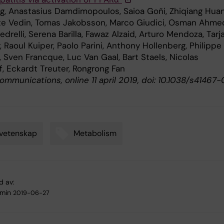
ng, Anastasius Damdimopoulos, Saioa Goñi, Zhiqiang Huan
te Vedin, Tomas Jakobsson, Marco Giudici, Osman Ahme
drelli, Serena Barilla, Fawaz Alzaid, Arturo Mendoza, Tarj
 Raoul Kuiper, Paolo Parini, Anthony Hollenberg, Philippe
 Sven Francque, Luc Van Gaal, Bart Staels, Nicolas
f, Eckardt Treuter, Rongrong Fan
mmunications, online 11 april 2019, doi: 10.1038/s41467-
vetenskap
Metabolism
d av:
min
2019-06-27