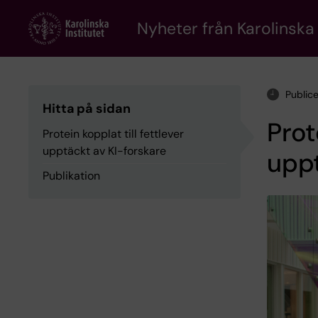
Skip
to
Nyheter från Karolinska 
main
content
Public
Hitta på sidan
Prot
Protein kopplat till fettlever
upptäckt av KI-forskare
uppt
Publikation