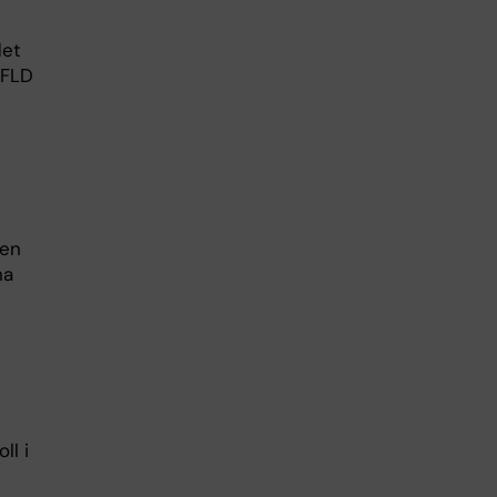
det
AFLD
 en
na
ll i