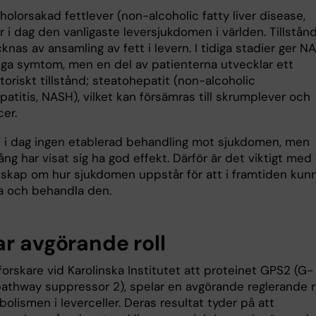
holorsakad fettlever (non-alcoholic fatty liver disease,
 i dag den vanligaste leversjukdomen i världen. Tillstån
nas av ansamling av fett i levern. I tidiga stadier ger N
inga symtom, men en del av patienterna utvecklar ett
oriskt tillstånd; steatohepatit (non-alcoholic
atitis, NASH), vilket kan försämras till skrumplever och
er.
s i dag ingen etablerad behandling mot sjukdomen, men
ng har visat sig ha god effekt. Därför är det viktigt med
skap om hur sjukdomen uppstår för att i framtiden kun
a och behandla den.
ar avgörande roll
forskare vid Karolinska Institutet att proteinet GPS2 (G-
pathway suppressor 2), spelar en avgörande reglerande ro
olismen i leverceller. Deras resultat tyder på att