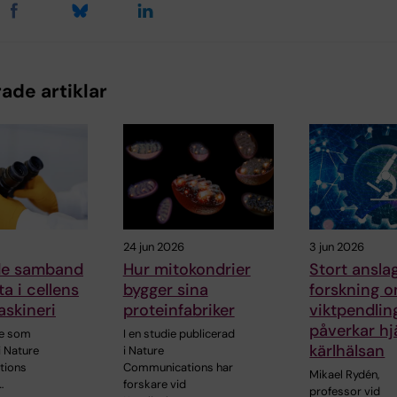
ade artiklar
24 jun 2026
3 jun 2026
de samband
Hur mitokondrier
Stort anslag
a i cellens
bygger sina
forskning 
skineri
proteinfabriker
viktpendlin
påverkar hj
ie som
I en studie publicerad
kärlhälsan
i Nature
i Nature
tions
Communications har
Mikael Rydén,
…
forskare vid
professor vid