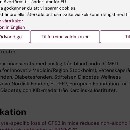
patienters olika känslighet för att utveckla allvarliga stad
 överföras till länder utanför EU.
eversjukdom, säger Rongrong Fan.
 godkänner du att vi sparar cookies.
t ändra eller återkalla ditt samtycke via kakikonen längst ned til
a tror att den identifierade mekanismen kan vara releva
 våra kakor
tida behandlingsstrategier, men betonar att de behöver 
on in English
tterligare funktioner av GPS2.
nödvändiga
Tillåt mina valda kakor
Ti
mer nu att undersöka GSP2 i immuncellerna i levern, säg
reuter.
har finansierats med anslag från bland andra CIMED
 för Innovativ Medicin/Region Stockholm), Vetenskapsrå
nden, Diabetesfonden, Stiftelsen Diabetes Wellness
 Novo Nordisk Fonden, EU-FP7, European Foundation for 
 Diabetes och KID-medel från Karolinska Institutet.
ikation
yte-specific loss of GPS2 in mice reduces non-alcohol
atitis via activation of PPARα”