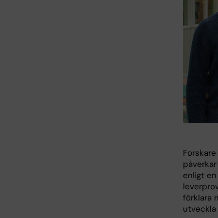
Forskare 
påverkar
enligt e
leverpro
förklara 
utveckla 