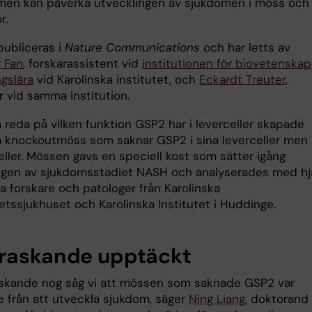
en kan påverka utvecklingen av sjukdomen i möss och
r.
publiceras i
Nature Communications
och har letts av
 Fan
, forskarassistent vid
institutionen för biovetenskap
gslära
vid Karolinska institutet, och
Eckardt Treuter
,
r vid samma institution.
a reda på vilken funktion GSP2 har i leverceller skapade
a knockoutmöss som saknar GSP2 i sina leverceller men 
eller. Mössen gavs en speciell kost som sätter igång
ngen av sjukdomsstadiet NASH och analyserades med hj
ka forskare och patologer från Karolinska
etssjukhuset och Karolinska Institutet i Huddinge.
raskande upptäckt
skande nog såg vi att mössen som saknade GSP2 var
 från att utveckla sjukdom, säger
Ning Liang
, doktorand 