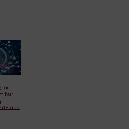
 för
om hur
g
ärt- och