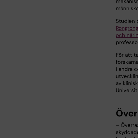
mekanism
människo
Studien 
Rongrong
och närin
professo
För att t
forskarn
i andra c
utveckli
av klinis
Universit
Över
– Överra
skyddade