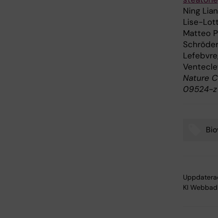
Ning Lia
Lise-Lot
Matteo Pe
Schröder,
Lefebvre,
Ventecle
Nature Co
09524-z
Bio
Tags
Uppdatera
KI Webbad