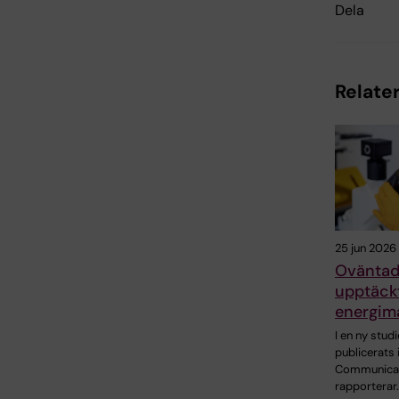
Dela
Relater
25 jun 2026
Ovänta
upptäckt
energima
I en ny stud
publicerats 
Communica
rapporterar