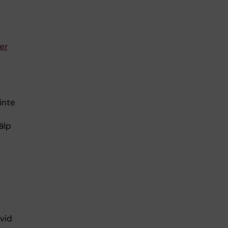
er
inte
älp
vid