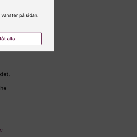
ier
l vänster på sidan.
nt
veta
llåt alla
er
det,
the
ic