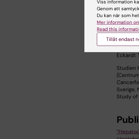
förklara 
Viss information kan
av fettl
Genom att samtycka
Du kan när som hels
Forskarn
Mer information om
för fram
Read this informati
mer om y
Tillåt endast 
– Vi kom
Eckardt T
Studien 
(Centrum
Cancerfo
Sverige,
Study of
Publ
”Hepatoc
steatohep