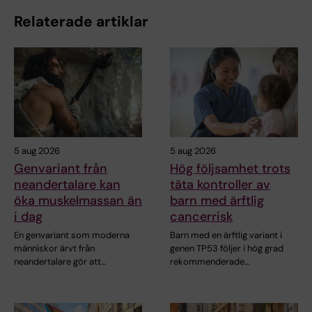
Relaterade artiklar
5 aug 2026
5 aug 2026
Genvariant från
Hög följsamhet trots
neandertalare kan
täta kontroller av
öka muskelmassan än
barn med ärftlig
i dag
cancerrisk
En genvariant som moderna
Barn med en ärftlig variant i
människor ärvt från
genen TP53 följer i hög grad
neandertalare gör att…
rekommenderade…