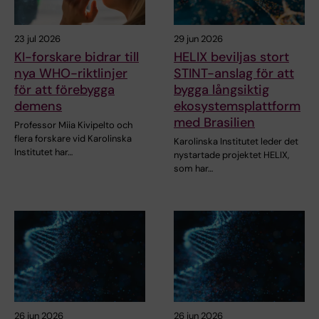
23 jul 2026
29 jun 2026
KI-forskare bidrar till
HELIX beviljas stort
nya WHO-riktlinjer
STINT-anslag för att
för att förebygga
bygga långsiktig
demens
ekosystemsplattform
med Brasilien
Professor Miia Kivipelto och
flera forskare vid Karolinska
Karolinska Institutet leder det
Institutet har…
nystartade projektet HELIX,
som har…
26 jun 2026
26 jun 2026