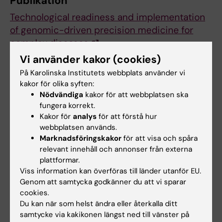
Publikation
Technological readiness and implementation
of genomic-driven precision medicine for
complex diseases
Vi använder kakor (cookies)
Franks PW, Melén E, Friedman M, Sundström J,
På Karolinska Institutets webbplats använder vi
Kockum I, Klareskog L, Almqvist C, Bergen SE,
kakor för olika syften:
Czene K, Hägg S, Hall P, Johnell K, Malarstig A,
Nödvändiga
kakor för att webbplatsen ska
Catrina A, Hagström H, Benson M, Gustav
fungera korrekt.
Smith J, Gomez MF, Orho-Melander M,
Kakor för
analys
för att förstå hur
webbplatsen används.
Jacobsson B, Halfvarson J, Repsilber D, Oresic
Marknadsföringskakor
för att visa och spåra
M, Jern C, Melin B, Ohlsson C, Fall T, Rönnblom
relevant innehåll och annonser från externa
L, Wadelius M, Nordmark G, Johansson Å,
plattformar.
Rosenquist R, Sullivan PF.
J Intern Med 2021
Viss information kan överföras till länder utanför EU.
Jul;():
Genom att samtycka godkänner du att vi sparar
cookies.
Du kan när som helst ändra eller återkalla ditt
samtycke via kakikonen längst ned till vänster på