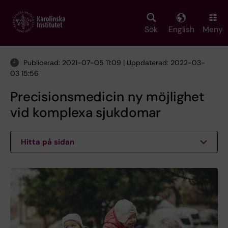
Skip
to
main
Sök
English
Meny
content
Publicerad: 2021-07-05 11:09 | Uppdaterad: 2022-03-
03 15:56
Precisionsmedicin ny möjlighet
vid komplexa sjukdomar
Hitta på sidan