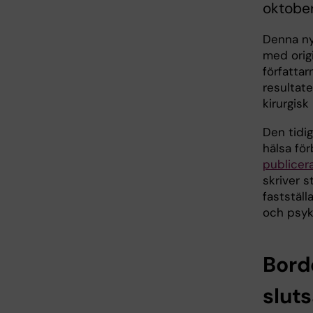
oktober
Denna ny
med origi
författar
resultat
kirurgisk
Den tidi
hälsa fö
publicer
skriver s
faststäl
och psyk
Borde
slut