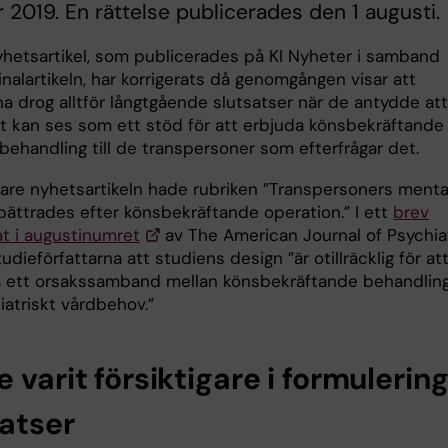
 2019. En rättelse publicerades den 1 augusti.
hetsartikel, som publicerades på KI Nyheter i samband
nalartikeln, har korrigerats då genomgången visar att
na drog alltför långtgående slutsatser när de antydde att
et kan ses som ett stöd för att erbjuda könsbekräftande
 behandling till de transpersoner som efterfrågar det.
gare nyhetsartikeln hade rubriken ”Transpersoners menta
rbättrades efter könsbekräftande operation.” I ett
brev
at i augustinumret
av The American Journal of Psychia
tudieförfattarna att studiens design ”är otillräcklig för at
la ett orsakssamband mellan könsbekräftande behandlin
iatriskt vårdbehov.”
 varit försiktigare i formulerin
satser