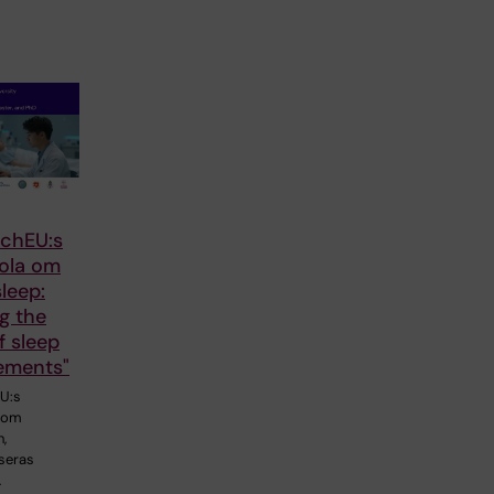
chEU:s
kola om
leep:
g the
f sleep
ements"
U:s
a om
,
seras
…