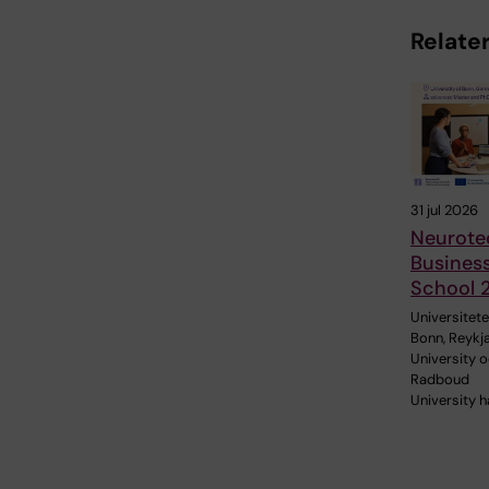
Relater
31 jul 2026
Neurote
Busines
School 
Universitetet
Bonn, Reykj
University 
Radboud
University h