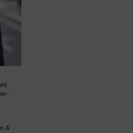
ent
der-
en 4