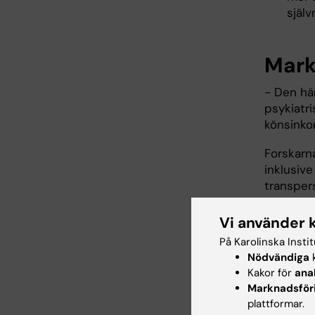
själ
Marka
- Den här
psykiatr
könsinko
Forskarn
inklusiv
transper
Deras in
Vi använder 
behovet a
På Karolinska Insti
som påpe
Nödvändiga
k
till grun
Kakor för
ana
varit mer 
Marknadsför
plattformar.