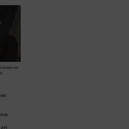
orskare vid
sk
ner:
t
siva
 ett