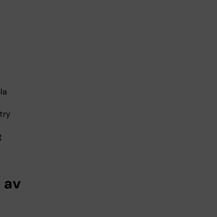
la
try
t
g
g av