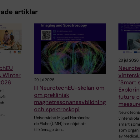
ade artiklar
28 jul 2026
chEU
Neurote
s Winter
vinters
29 jul 2026
2026
"Smart s
III NeurotechEU-skolan om
Explorin
 i
om preklinisk
future o
avík
magnetresonansavbildning
och
measur
och spektroskopi
NeurotechE
ar…
Universidad Miguel Hernández
vinterskol
de Elche (UMH) har nöjet att
smart sömn
tillkännage den…
som organi
av Medical