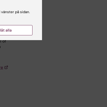
l vänster på sidan.
a
llåt alla
l of
h
re