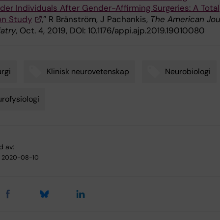
er Individuals After Gender-Affirming Surgeries: A Total
on Study
,” R Bränström, J Pachankis,
The American Jou
atry
, Oct. 4, 2019, DOI: 10.1176/appi.ajp.2019.19010080
urgi
Klinisk neurovetenskap
Neurobiologi
rofysiologi
d av:
2020-08-10