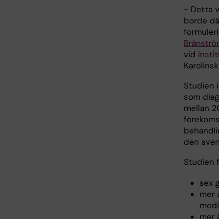
- Detta 
borde där
formuleri
Bränstr
vid
insti
Karolinsk
Studien 
som diag
mellan 2
förekoms
behandli
den sven
Studien 
sex 
mer 
medi
mer ä