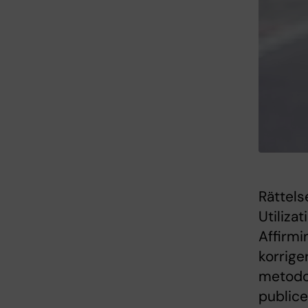
Rättels
Utiliza
Affirmi
korrige
metodol
publice