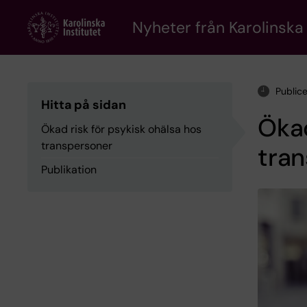
Skip
to
Nyheter från Karolinska 
main
content
Public
Hitta på sidan
Ökad
Ökad risk för psykisk ohälsa hos
transpersoner
tra
Publikation