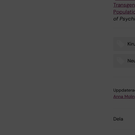
Transgend
Populati
of Psychi
Kir
Tags
Neu
Uppdatera
Anna Molin
Dela