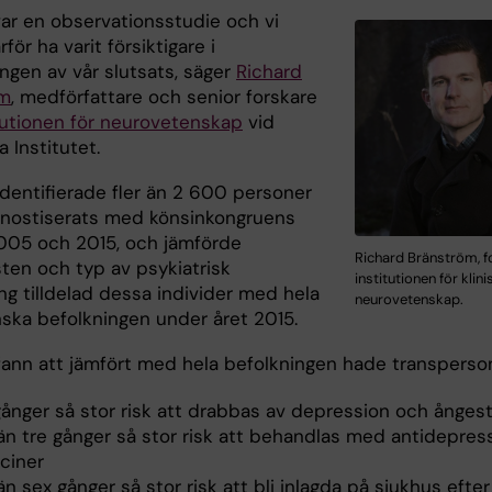
var en observationsstudie och vi
för ha varit försiktigare i
ngen av vår slutsats, säger
Richard
öm
, medförfattare och senior forskare
tutionen för neurovetenskap
vid
a Institutet.
identifierade fler än 2 600 personer
nostiserats med könsinkongruens
005 och 2015, och jämförde
Richard Bränström, f
ten och typ av psykiatrisk
institutionen för klini
ng tilldelad dessa individer med hela
neurovetenskap.
ska befolkningen under året 2015.
fann att jämfört med hela befolkningen hade transperso
gånger så stor risk att drabbas av depression och ånges
än tre gånger så stor risk att behandlas med antidepres
ciner
n sex gånger så stor risk att bli inlagda på sjukhus efter