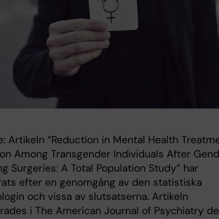
e: Artikeln “Reduction in Mental Health Treatm
tion Among Transgender Individuals After Gen
ng Surgeries: A Total Population Study” har
rats efter en genomgång av den statistiska
ogin och vissa av slutsatserna. Artikeln
rades i The American Journal of Psychiatry d