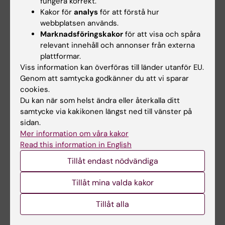
fungera korrekt.
Dela
Kakor för
analys
för att förstå hur
webbplatsen används.
Marknadsföringskakor
för att visa och spåra
relevant innehåll och annonser från externa
Relaterade artiklar
plattformar.
Viss information kan överföras till länder utanför EU.
Genom att samtycka godkänner du att vi sparar
cookies.
Du kan när som helst ändra eller återkalla ditt
samtycke via kakikonen längst ned till vänster på
sidan.
Mer information om våra kakor
Read this information in English
7 aug 2026
5 aug 2026
Celler i tumörens
Hög följsamhet trots
Tillåt endast nödvändiga
mikromiljö kan
täta kontroller av
påverka
barn med ärftlig
Tillåt mina valda kakor
hormonbehandling
cancerrisk
Tillåt alla
Vilka celler som finns i en
Barn med en ärftlig variant i
bröstcancertumörs mikromiljö
genen TP53 följer i hög grad
kan ha betydelse…
rekommenderade…