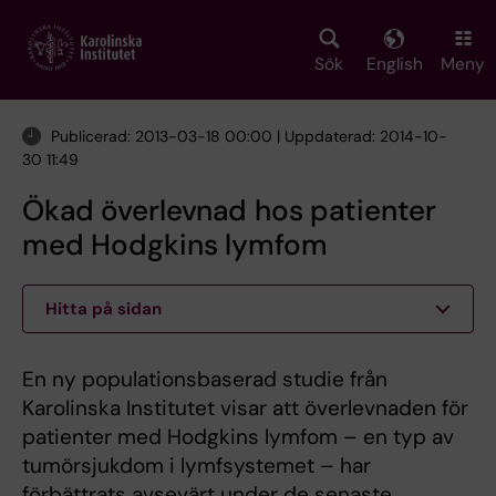
Skip
to
main
Sök
English
Meny
content
Publicerad: 2013-03-18 00:00 | Uppdaterad: 2014-10-
30 11:49
Ökad överlevnad hos patienter
med Hodgkins lymfom
Hitta på sidan
En ny populationsbaserad studie från
Karolinska Institutet visar att överlevnaden för
patienter med Hodgkins lymfom – en typ av
tumörsjukdom i lymfsystemet – har
förbättrats avsevärt under de senaste