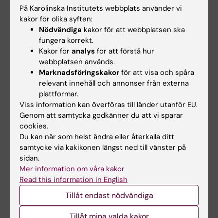
Novo Nordisk Fonden.
På Karolinska Institutets webbplats använder vi
kakor för olika syften:
Per-Olof Berggren är medgrundare och vd för
Nödvändiga
kakor för att webbplatsen ska
fungera korrekt.
Biocrine AB. Medförfattarna Ingo Leibiger och
Kakor för
analys
för att förstå hur
Barbara Leibiger är konsulter i samma bolag.
webbplatsen används.
Volker Lauschke är medgrundare, vd och
Marknadsföringskakor
för att visa och spåra
aktieägare i HepaPredict AB samt
relevant innehåll och annonser från externa
medgrundare och aktieägare i PersoMedix AB.
plattformar.
Övriga författare uppger inga konkurrerande
Viss information kan överföras till länder utanför EU.
Genom att samtycka godkänner du att vi sparar
intressen.
cookies.
Du kan när som helst ändra eller återkalla ditt
samtycke via kakikonen längst ned till vänster på
Publikation
sidan.
”Intraocular liver spheroids for non-invasive
Mer information om våra kakor
high-resolution in vivo monitoring of liver cell
Read this information in English
function”
, Francesca Lazzeri-Barcelo, Nuria
Tillåt endast nödvändiga
Oliva-Vilarnau, Marion Baniol, Barbara Leibiger,
Tillåt mina valda kakor