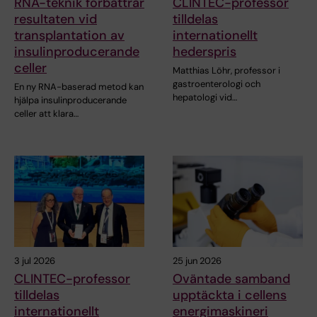
RNA-teknik förbättrar
CLINTEC-professor
resultaten vid
tilldelas
transplantation av
internationellt
insulinproducerande
hederspris
celler
Matthias Löhr, professor i
gastroenterologi och
En ny RNA-baserad metod kan
hepatologi vid…
hjälpa insulinproducerande
celler att klara…
3 jul 2026
25 jun 2026
CLINTEC-professor
Oväntade samband
tilldelas
upptäckta i cellens
internationellt
energimaskineri