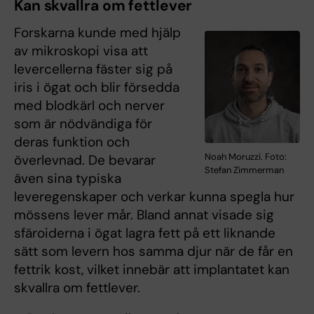
Kan skvallra om fettlever
Forskarna kunde med hjälp
av mikroskopi visa att
levercellerna fäster sig på
iris i ögat och blir försedda
med blodkärl och nerver
som är nödvändiga för
deras funktion och
Noah Moruzzi. Foto:
överlevnad. De bevarar
Stefan Zimmerman
även sina typiska
leveregenskaper och verkar kunna spegla hur
mössens lever mår. Bland annat visade sig
sfäroiderna i ögat lagra fett på ett liknande
sätt som levern hos samma djur när de får en
fettrik kost, vilket innebär att implantatet kan
skvallra om fettlever.