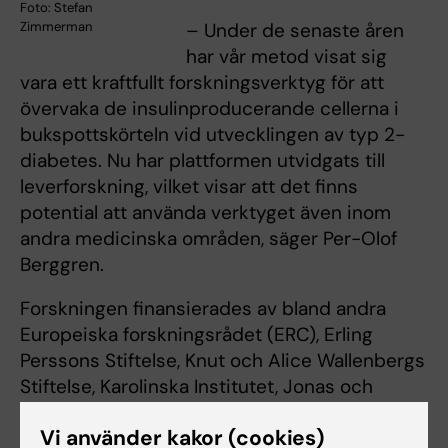
Foto: Stefan
Zimmerman
– Under de senaste åren
har vår metod visat sig
vara ett kraftfullt forskningsverktyg för att
övervaka de insulinproducerande cellerna i
bukspottskörteln vid utvecklingen av typ 2-
diabetes. Nu har plattformen utvidgats till
leverforskning, vilket visar att det finns
potential att använda verktyget även inom
andra medicinska områden, säger Per-Olof
Berggren.
Forskningen finansierades av bland andra
Europeiska forskningsrådet (ERC), Erling
Perssons Stiftelse, Knut och Alice Wallenbergs
Stiftelse, Karolinska Institutet, Jonas och
Christina af Jochnicks Stiftelse,
Vi använder kakor (cookies)
Diabetesförbundet, Vetenskapsrådet och