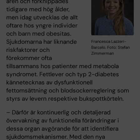
åren och förknippades
tidigare med hög ålder,
men idag utvecklas de allt
oftare hos yngre individer
och barn med obesitas.
Sjukdomarna har liknande
Francesca Lazzeri-
Barcelo. Foto: Stefan
riskfaktorer och
Zimmerman
förekommer ofta
tillsammans hos patienter med metabola
syndromet. Fettlever och typ 2-diabetes
kännetecknas av dysfunktionell
fettomsättning och blodsockerreglering som
styrs av levern respektive bukspottkörteln.
– Därför är kontinuerlig och detaljerad
övervakning av funktionella förändringar i
dessa organ avgörande för att identifiera
sjukdomsmekanismer. Med den nya