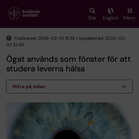
Skip
to
main
Sök
English
Meny
content
Publicerad: 2024-02-01 15:38 | Uppdaterad: 2024-02-
02 10:49
Ögat används som fönster för att
studera leverns hälsa
Hitta på sidan