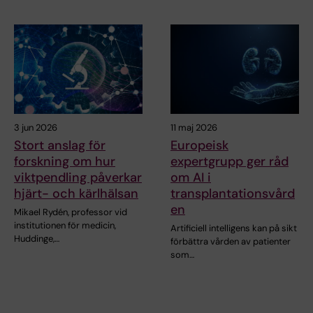
3 jun 2026
11 maj 2026
Stort anslag för
Europeisk
forskning om hur
expertgrupp ger råd
viktpendling påverkar
om AI i
hjärt- och kärlhälsan
transplantationsvård
en
Mikael Rydén, professor vid
institutionen för medicin,
Artificiell intelligens kan på sikt
Huddinge,…
förbättra vården av patienter
som…