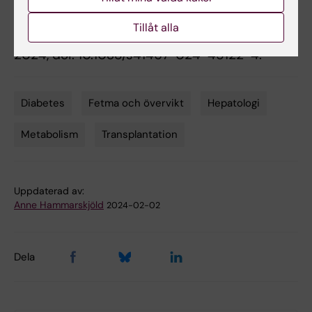
Olaf Bergmann, Volker M. Lauschke, Ingo B.
Leibiger, Noah Moruzzi, Per-Olof Berggren,
Tillåt alla
Nature Communications
, online 26 januari
2024, doi: 10.1038/s41467-024-45122-4.
Diabetes
Fetma och övervikt
Hepatologi
Tags
Metabolism
Transplantation
Uppdaterad av:
Anne Hammarskjöld
2024-02-02
Dela