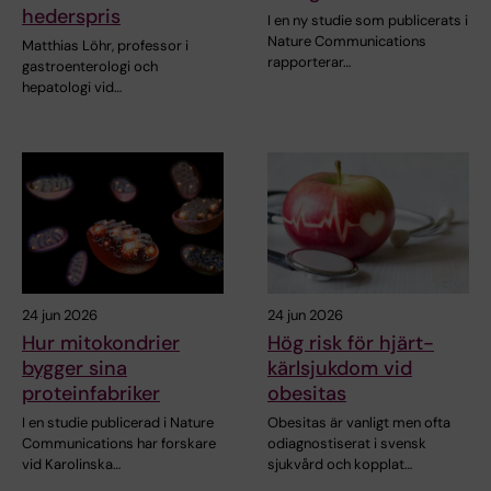
hederspris
I en ny studie som publicerats i
Nature Communications
Matthias Löhr, professor i
rapporterar…
gastroenterologi och
hepatologi vid…
24 jun 2026
24 jun 2026
Hur mitokondrier
Hög risk för hjärt-
bygger sina
kärlsjukdom vid
proteinfabriker
obesitas
I en studie publicerad i Nature
Obesitas är vanligt men ofta
Communications har forskare
odiagnostiserat i svensk
vid Karolinska…
sjukvård och kopplat…