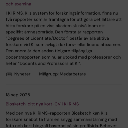
och examina
I KI RIMS, KI:s system för forskningsinformation, finns nu
två rapporter som är framtagna för att göra det lättare att
hitta forskare på en viss akademisk nivå inom ett
specifikt ämnesområde. Den första är rapporten
”Degrees of Licentiate/Doctor" består av alla aktiva
forskare vid KI som avlagt doktors- eller licenciatexamen.
Den andra är den sedan tidigare tillgängliga
docentrapporten som nu är utökad med professorer och
heter ”Docents and Professors at KI”.
Nyheter
Målgrupp:
Medarbetare
18 sep 2025
Biosketch, ditt nya kort-CV i KI RIMS
Med den nya KI RIMS-rapporten Biosketch kan KI:s
forskare snabbt ta fram en snygg sammanställning med
foto och kort biografi baserad på sin profilsida. Behovet