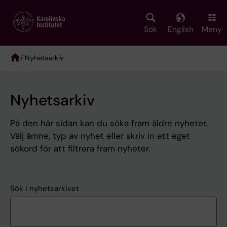
Skip
to
main
Sök
English
Meny
content
/ Nyhetsarkiv
Breadcrumb
Nyhetsarkiv
På den här sidan kan du söka fram äldre nyheter.
Välj ämne, typ av nyhet eller skriv in ett eget
sökord för att filtrera fram nyheter.
Sök i nyhetsarkivet