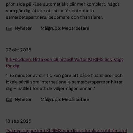
profilsida på ki.se automatiskt blir mer komplett, något
som gör dig lättare att hitta för potentiella
samarbetspartners, bedömare och finansiärer.
Nyheter
Målgrupp:
Medarbetare
27 okt 2025
KIB-podden: Hitta och bli hittad! Varför KI RIMS är viktigt
för dig
”Tio minuter av din tid kan göra att både finansiärer och
lokala såväl som internationella samarbetspartner hittar
dig – istället för att de väljer någon annan.”
Nyheter
Målgrupp:
Medarbetare
18 sep 2025
Två nya rapporter i KI RIMS som listar forskare utifrån titel