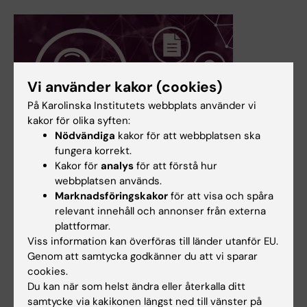
Vi använder kakor (cookies)
På Karolinska Institutets webbplats använder vi
kakor för olika syften:
Nödvändiga
kakor för att webbplatsen ska
21 apr 2026
fungera korrekt.
Kakor för
analys
för att förstå hur
Ny söktjänst för forskningsinformation på KI
webbplatsen används.
Nu lanseras en ny söktjänst för forskningsinformation på
Marknadsföringskakor
för att visa och spåra
KI. Tjänsten är baserad på data från KI RIMS som samlar
relevant innehåll och annonser från externa
och strukturerar information om forskare,
plattformar.
forskargrupper, publikationer och forskningsbidrag.
Viss information kan överföras till länder utanför EU.
Syftet med den nya söktjänsten är att göra det enkelt för
Genom att samtycka godkänner du att vi sparar
forskare, men också andra användare, att hitta relevant
cookies.
information om KI:s forskare och forskning.
Du kan när som helst ändra eller återkalla ditt
samtycke via kakikonen längst ned till vänster på
Nyheter
Målgrupp:
Medarbetare