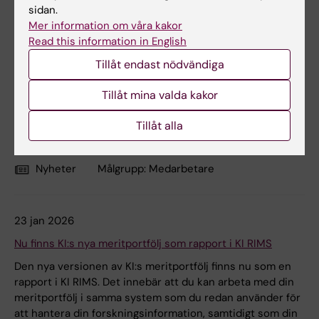
sidan.
Mer information om våra kakor
Read this information in English
28 jan 2026
Tillåt endast nödvändiga
Lära nytt eller fräscha upp? Vårterminens KIB Talks
Tillåt mina valda kakor
Dags att fräscha upp dina sökskills? Hur ser en
rovdjurtidskrift ut? Hur var det nu med kraven på
Tillåt alla
forskningsdata? Vi har fyllt kalendern med KIB Talks i
ämnen vi kan och vill dela med oss av.
Nyheter
Målgrupp:
Medarbetare
23 jan 2026
Nu finns KI:s nya meritportfölj som rapport i KI RIMS
Den nya versionen av KI:s meritportfölj finns nu som en
rapport i KI RIMS. Det innebär att du kan arbeta med din
meritportfölj i samma system som du redan använder för
att hantera din forskningsinformation, samtidigt som din