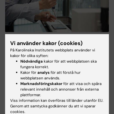
Att kristallisera protiner är ett tålamodsprövande hantverk. Foto:
Martin Stenmark
Vi använder kakor (cookies)
På Karolinska Institutets webbplats använder vi
Matin Moche är expert på att kristallisera
kakor för olika syften:
proteiner, vilket kan användas för att räkna ut
Nödvändiga
kakor för att webbplatsen ska
deras form. Det är ett tålamodsprövande
fungera korrekt.
hantverk för det kan ta upp till två månader
Kakor för
analys
för att förstå hur
webbplatsen används.
innan en kristall faller ut i någon av de små
Marknadsföringskakor
för att visa och spåra
mikrobrunnar där en droppe proteinlösning
relevant innehåll och annonser från externa
placeras tillsammans med olika
plattformar.
lösningsmedel.
Viss information kan överföras till länder utanför EU.
Genom att samtycka godkänner du att vi sparar
Genom att använda röntgenstrålning och
cookies.