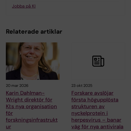
Jobba på KI
Relaterade artiklar
20 mar 2026
23 okt 2025
Karin Dahlman-
Forskare avslöjar
Wright direktör för
första högupplösta
KI:s nya organisation
strukturen av
för
nyckelprotein i
forskningsinfrastrukt
herpesvirus – banar
ur
väg för nya antivirala