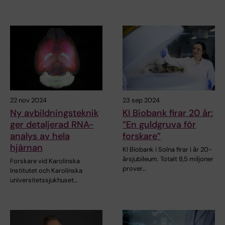
22 nov 2024
23 sep 2024
Ny avbildningsteknik
KI Biobank firar 20 år:
ger detaljerad RNA-
”En guldgruva för
analys av hela
forskare”
hjärnan
KI Biobank i Solna firar i år 20-
årsjubileum. Totalt 8,5 miljoner
Forskare vid Karolinska
prover…
Institutet och Karolinska
universitetssjukhuset…