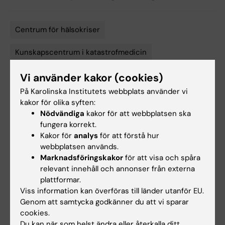
Centrum för hälsokriser
Tags
Kunskapscentrum i katastrofmedicin
Global hälsa
Katastrofmedicin
Vi använder kakor (cookies)
På Karolinska Institutets webbplats använder vi
kakor för olika syften:
Nödvändiga
kakor för att webbplatsen ska
Uppdaterad av:
fungera korrekt.
Åsa Svensson
2022-08-12
Kakor för
analys
för att förstå hur
Innehållsgranskare:
webbplatsen används.
Åsa Svensson
Marknadsföringskakor
för att visa och spåra
relevant innehåll och annonser från externa
plattformar.
Dela
Viss information kan överföras till länder utanför EU.
Genom att samtycka godkänner du att vi sparar
cookies.
Du kan när som helst ändra eller återkalla ditt