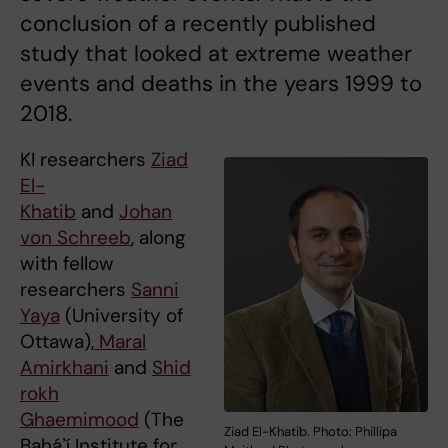
conclusion of a recently published
study that looked at extreme weather
events and deaths in the years 1999 to
2018.
KI researchers
Ziad
El-
Khatib
and
Johan
von Schreeb
, along
with fellow
researchers
Sanni
Yaya
(University of
Ottawa),
Maral
Amirkhani
and
Shid
rokh
Ghaemimood
(The
Ziad El-Khatib. Photo: Phillipa
Baháʼí Institute for