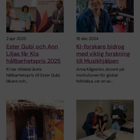
2 apr 2025
18 dec 2024
Ester Gubi och Ann
KI-forskare bidrog
Liljas får KI:s
med viktig forskning
hållbarhetspris 2025
till Musikhjälpen
KI har tilldelat årets
Anna Kågesten, docent på
hållbarhetspris till Ester Gubi,
institutionen för global
läkare och…
folkhälsa, var en av…