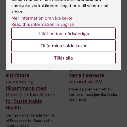
Relaterade artiklar
samtycke via kakikonen längst ned till vänster på
sidan.
Mer information om våra kakor
Read this information in English
Tillåt endast nödvändiga
Tillåt mina valda kakor
23 jun 2026
10 jun 2026
Tillåt alla
KI-Africa Student
Skillnader i livsvillkor
Network anordnade
ger ojämlik hälsa –
sitt första
tema i senaste
evenemang
numret av SMT
tillsammans med
I Sverige, som varit ett av
Centre of Excellence
världens mest jämlika länder,
ser vi idag…
for Sustainable
Health
Den 1 juni arrangerade Centre
of Excellence for Sustainable
Health (CESH)…