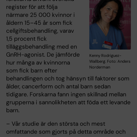
register för att följa
närmare 25 000 kvinnor i
åldern 15–45 år som fick
cellgiftsbehandling, varav
1,5 procent fick
tilläggsbehandling med en
GnRH-agonist. De jämförde
Kenny Rodriguez-
Wallberg. Foto: Anders
hur många av kvinnorna
Norderman
som fick barn efter
behandlingen och tog hänsyn till faktorer som
ålder, cancerform och antal barn sedan
tidigare. Forskarna fann ingen skillnad mellan
grupperna i sannolikheten att föda ett levande
barn.
– Vår studie är den största och mest
omfattande som gjorts på detta område och