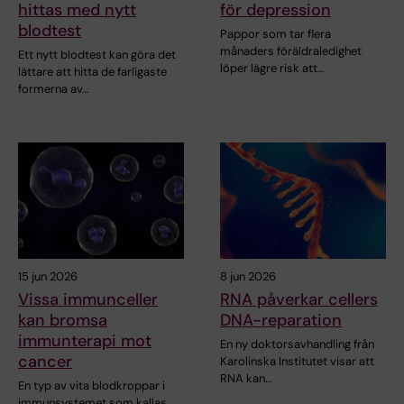
hittas med nytt
för depression
blodtest
Pappor som tar flera
månaders föräldraledighet
Ett nytt blodtest kan göra det
löper lägre risk att…
lättare att hitta de farligaste
formerna av…
15 jun 2026
8 jun 2026
Vissa immunceller
RNA påverkar cellers
kan bromsa
DNA-reparation
immunterapi mot
En ny doktorsavhandling från
cancer
Karolinska Institutet visar att
RNA kan…
En typ av vita blodkroppar i
immunsystemet som kallas