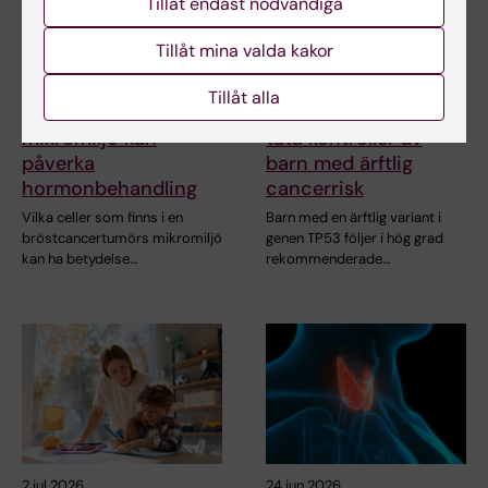
Tillåt endast nödvändiga
Tillåt mina valda kakor
7 aug 2026
5 aug 2026
Tillåt alla
Celler i tumörens
Hög följsamhet trots
mikromiljö kan
täta kontroller av
påverka
barn med ärftlig
hormonbehandling
cancerrisk
Vilka celler som finns i en
Barn med en ärftlig variant i
bröstcancertumörs mikromiljö
genen TP53 följer i hög grad
kan ha betydelse…
rekommenderade…
2 jul 2026
24 jun 2026