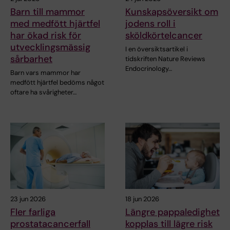
Barn till mammor
Kunskapsöversikt om
med medfött hjärtfel
jodens roll i
har ökad risk för
sköldkörtelcancer
utvecklingsmässig
I en översiktsartikel i
sårbarhet
tidskriften Nature Reviews
Endocrinology…
Barn vars mammor har
medfött hjärtfel bedöms något
oftare ha svårigheter…
23 jun 2026
18 jun 2026
Fler farliga
Längre pappaledighet
prostatacancerfall
kopplas till lägre risk