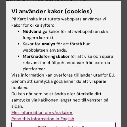
doi: 10.1016/j.eclinm.2023.102335.
Vi använder kakor (cookies)
På Karolinska Institutets webbplats använder vi
Cancer och onkologi
Graviditet och förlossning
kakor för olika syften:
Tags
Nödvändiga
kakor för att webbplatsen ska
fungera korrekt.
Kakor för
analys
för att förstå hur
Uppdaterad av:
Erika Rindsjö
webbplatsen används.
2023-12-08
Marknadsföringskakor
för att visa och spåra
relevant innehåll och annonser från externa
plattformar.
Dela
Viss information kan överföras till länder utanför EU.
Genom att samtycka godkänner du att vi sparar
cookies.
Du kan när som helst ändra eller återkalla ditt
Relaterade artiklar
samtycke via kakikonen längst ned till vänster på
sidan.
Mer information om våra kakor
Read this information in English