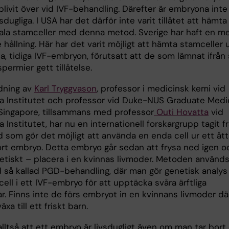
livit över vid IVF-behandling. Därefter är embryona inte
vsdugliga. I USA har det därför inte varit tillåtet att hämta
la stamceller med denna metod. Sverige har haft en m
e hållning. Här har det varit möjligt att hämta stamceller 
a, tidiga IVF-embryon, förutsatt att de som lämnat ifrån 
permier gett tillåtelse.
dning av
Karl Tryggvason
, professor i medicinsk kemi vid
ka Institutet och professor vid Duke-NUS Graduate Medi
 Singapore, tillsammans med professor
Outi Hovatta
vid
a Institutet, har nu en internationell forskargrupp tagit 
 som gör det möjligt att använda en enda cell ur ett ått
tort embryo. Detta embryo går sedan att frysa ned igen o
retiskt – placera i en kvinnas livmoder. Metoden använd
d så kallad PGD-behandling, där man gör genetisk analys
ell i ett IVF-embryo för att upptäcka svåra ärftliga
r. Finns inte de förs embryot in en kvinnans livmoder dä
xa till ett friskt barn.
alltså att ett embryo är livsdugligt även om man tar bort