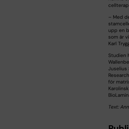
cellterap
– Med de
stamcelle
upp en b
som är vi
Karl Tryg
Studien 
Wallenber
Juselius
Research
för matri
Karolinsk
BioLamin
Text: An
Publ