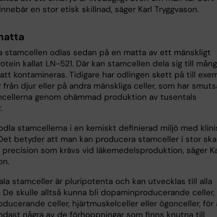
 innebär en stor etisk skillnad, säger Karl Tryggvason.
matta
 stamcellen odlas sedan på en matta av ett mänskligt
otein kallat LN-521. Där kan stamcellen dela sig till mån
 att kontamineras. Tidigare har odlingen skett på till exe
 från djur eller på andra mänskliga celler, som har smuts
cellerna genom ohämmad produktion av tusentals
.
odla stamcellerna i en kemiskt definierad miljö med klini
 Det betyder att man kan producera stamceller i stor ska
precision som krävs vid läkemedelsproduktion, säger Ka
on.
a stamceller är pluripotenta och kan utvecklas till alla
. De skulle alltså kunna bli dopaminproducerande celler,
oducerande celler, hjärtmuskelceller eller ögonceller, för 
dast några av de förhoppningar som finns knutna till