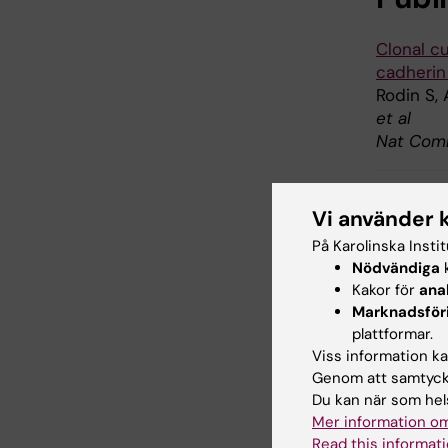
Clonal c
cadherin
Rodin S,
et al
Nat Comm
Vi använder 
Inn
Tags
På Karolinska Insti
Nödvändiga
k
Kakor för
ana
Marknadsför
Uppdatera
plattformar.
Webb Adm
Viss information kan
Genom att samtycka
Du kan när som hels
Dela
Mer information om
Read this informati