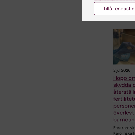
Tillåt endast 
Relater
2 jul 2026
Hopp om
skydda 
återställ
fertilite
persone
överlevt
barncan
Forskare vi
Karolinska I