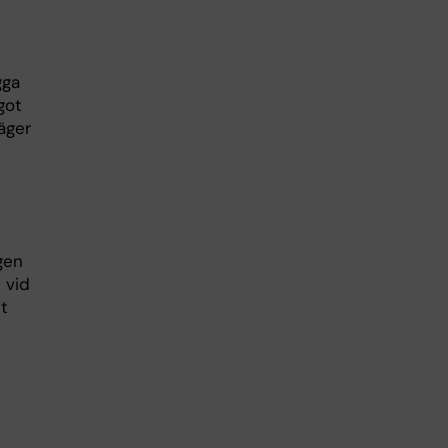
gga
got
säger
gen
 vid
t