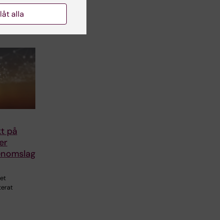
llåt alla
kt på
er
enomslag
tet
terat