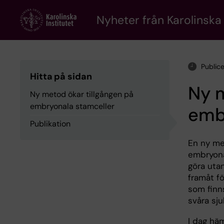
Skip
to
Nyheter från Karolinska 
main
content
Public
Hitta på sidan
Ny m
Ny metod ökar tillgången på
embryonala stamceller
emb
Publikation
En ny met
embryonal
göra uta
framåt f
som finn
svåra sj
I dag hä