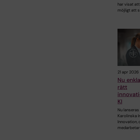
har visat att
möjligt att 
21 apr 2026
Nu enkla
rätt
innovati
KI
Nu lanseras
Karolinska I
Innovation, 
medarbetar