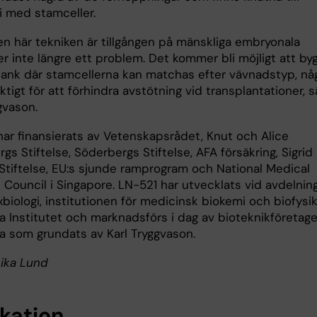
i med stamceller.
n här tekniken är tillgången på mänskliga embryonala
r inte längre ett problem. Det kommer bli möjligt att by
ank där stamcellerna kan matchas efter vävnadstyp, nå
ktigt för att förhindra avstötning vid transplantationer, 
gvason.
har finansierats av Vetenskapsrådet, Knut och Alice
gs Stiftelse, Söderbergs Stiftelse, AFA försäkring, Sigrid
 Stiftelse, EU:s sjunde ramprogram och National Medical
 Council i Singapore. LN-521 har utvecklats vid avdelnin
xbiologi, institutionen för medicinsk biokemi och biofysik
a Institutet och marknadsförs i dag av bioteknikföretage
a som grundats av Karl Tryggvason.
nika Lund
ikation