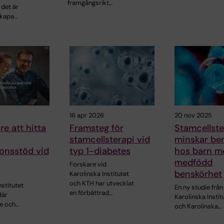
framgångsrikt…
 det är
skapa…
16 apr 2026
20 nov 2025
re att hitta
Framsteg för
Stamcellste
stamcellsterapi vid
minskar be
onsstöd vid
typ 1-diabetes
hos barn m
medfödd
Forskare vid
benskörhet
Karolinska Institutet
och KTH har utvecklat
nstitutet
En ny studie från
en förbättrad…
där
Karolinska Instit
e och…
och Karolinska…