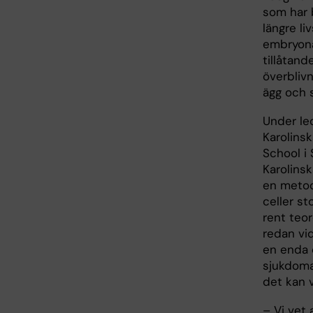
som har b
längre li
embryona
tillåtand
överblivn
ägg och s
Under le
Karolins
School i
Karolinsk
en metod
celler s
rent teo
redan vi
en enda c
sjukdoma
det kan vä
– Vi vet 