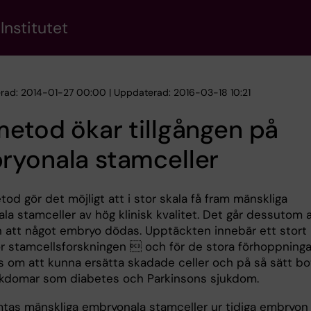
Institutet
erad: 2014-01-27 00:00 | Uppdaterad: 2016-03-18 10:21
etod ökar tillgången på
ryonala stamceller
od gör det möjligt att i stor skala få fram mänskliga
a stamceller av hög klinisk kvalitet. Det går dessutom a
n att något embryo dödas. Upptäckten innebär ett stort 
ör stamcellsforskningen  och för de stora förhoppninga
s om att kunna ersätta skadade celler och på så sätt bo
ukdomar som diabetes och Parkinsons sjukdom.
mtas mänskliga embryonala stamceller ur tidiga embryon