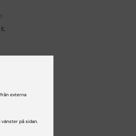
-
 E,
 från externa
l vänster på sidan.