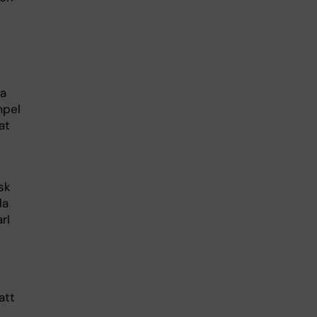
ga
mpel
at
sk
la
rl
att