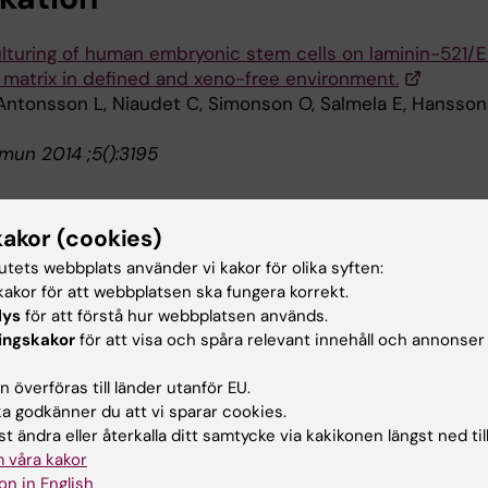
ulturing of human embryonic stem cells on laminin-521/E
 matrix in defined and xeno-free environment.
 Antonsson L, Niaudet C, Simonson O, Salmela E, Hansson
un 2014 ;5():3195
kakor (cookies)
ovation
Stamceller
tutets webbplats använder vi kakor för olika syften:
akor för att webbplatsen ska fungera korrekt.
lys
för att förstå hur webbplatsen används.
ingskakor
för att visa och spåra relevant innehåll och annonser
d av:
in
2016-03-18
 överföras till länder utanför EU.
 godkänner du att vi sparar cookies.
t ändra eller återkalla ditt samtycke via kakikonen längst ned til
 våra kakor
on in English