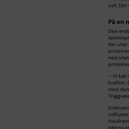
cell. Det
På en 
Den enda
lamininpr
fler utan
proteiner
ned stam
proteiner
– Vi kan 
kvalitet.
med den 
Tryggvas
Embryonal
celltyper
insulinpr
nämna en