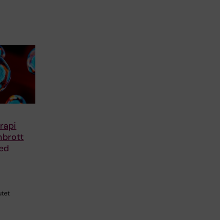
rapi
nbrott
ed
utet