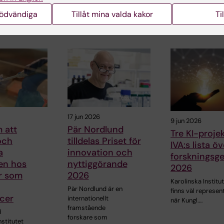
nödvändiga
Tillåt mina valda kakor
Ti
ade artiklar
17 jun 2026
9 jun 2026
 att
Pär Nordlund
Tre KI-proje
och
tilldelas Priset för
IVA:s lista öv
a
innovation och
forskningsg
ten hos
nyttiggörande
2026
r som
2026
Karolinska Institu
Pär Nordlund är en
finns väl represen
cer
internationellt
när Kungl.…
framstående
d
forskare som
nstitutet