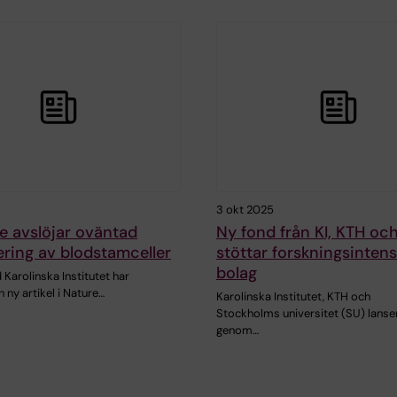
3 okt 2025
e avslöjar oväntad
Ny fond från KI, KTH oc
iering av blodstamceller
stöttar forskningsintens
bolag
 Karolinska Institutet har
n ny artikel i Nature…
Karolinska Institutet, KTH och
Stockholms universitet (SU) lanse
genom…