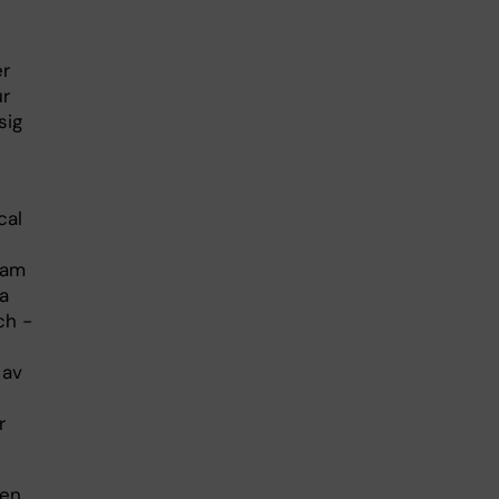
er
ur
sig
cal
fram
a
ch -
s
 av
r
 en