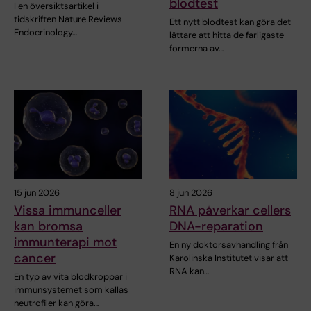
blodtest
I en översiktsartikel i
tidskriften Nature Reviews
Ett nytt blodtest kan göra det
Endocrinology…
lättare att hitta de farligaste
formerna av…
15 jun 2026
8 jun 2026
Vissa immunceller
RNA påverkar cellers
kan bromsa
DNA-reparation
immunterapi mot
En ny doktorsavhandling från
cancer
Karolinska Institutet visar att
RNA kan…
En typ av vita blodkroppar i
immunsystemet som kallas
neutrofiler kan göra…