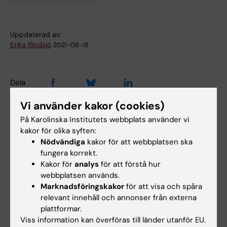
Tags
Uppdaterad av:
Erika Rindsjö
2021-08-18
Dela
Vi använder kakor (cookies)
På Karolinska Institutets webbplats använder vi
Relaterade artiklar
kakor för olika syften:
Nödvändiga
kakor för att webbplatsen ska
fungera korrekt.
Kakor för
analys
för att förstå hur
webbplatsen används.
Marknadsföringskakor
för att visa och spåra
relevant innehåll och annonser från externa
plattformar.
Viss information kan överföras till länder utanför EU.
7 aug 2026
5 aug 2026