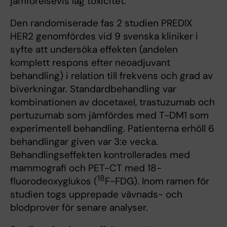
jämförelsevis låg toxicitet.
Den randomiserade fas 2 studien PREDIX
HER2 genomfördes vid 9 svenska kliniker i
syfte att undersöka effekten (andelen
komplett respons efter neoadjuvant
behandling) i relation till frekvens och grad av
biverkningar. Standardbehandling var
kombinationen av docetaxel, trastuzumab och
pertuzumab som jämfördes med T-DM1 som
experimentell behandling. Patienterna erhöll 6
behandlingar given var 3:e vecka.
Behandlingseffekten kontrollerades med
mammografi och PET-CT med 18-
18
fluorodeoxyglukos (
F-FDG). Inom ramen för
studien togs upprepade vävnads- och
blodprover för senare analyser.