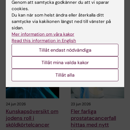
Genom att samtycka godkänner du att vi sparar
Celler i tumörens
Hög följsamhet trots
cookies.
mikromiljö kan
täta kontroller av
Du kan när som helst ändra eller återkalla ditt
påverka
barn med ärftlig
samtycke via kakikonen längst ned till vänster på
hormonbehandling
cancerrisk
sidan.
Vilka celler som finns i en
Barn med en ärftlig variant i
Mer information om våra kakor
bröstcancertumörs mikromiljö
genen TP53 följer i hög grad
Read this information in English
kan ha betydelse…
rekommenderade…
Tillåt endast nödvändiga
Tillåt mina valda kakor
Tillåt alla
24 jun 2026
23 jun 2026
Kunskapsöversikt om
Fler farliga
jodens roll i
prostatacancerfall
sköldkörtelcancer
hittas med nytt