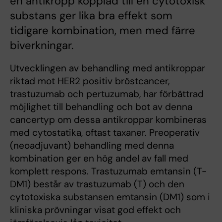
en antikropp kopplad till en cytotoxisk
substans ger lika bra effekt som
tidigare kombination, men med färre
biverkningar.
Utvecklingen av behandling med antikroppar
riktad mot HER2 positiv bröstcancer,
trastuzumab och pertuzumab, har förbättrad
möjlighet till behandling och bot av denna
cancertyp om dessa antikroppar kombineras
med cytostatika, oftast taxaner. Preoperativ
(neoadjuvant) behandling med denna
kombination ger en hög andel av fall med
komplett respons. Trastuzumab emtansin (T-
DM1) består av trastuzumab (T) och den
cytotoxiska substansen emtansin (DM1) som i
kliniska prövningar visat god effekt och