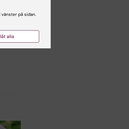
l vänster på sidan.
llåt alla