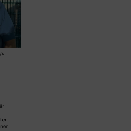
N/A
år
ter
oner