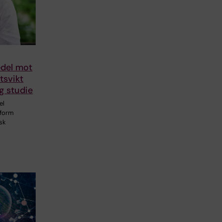
edel mot
tsvikt
ig studie
el
tform
isk