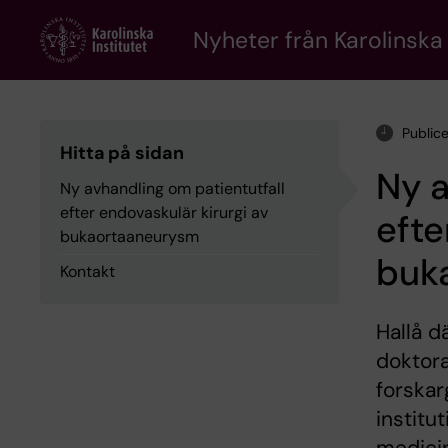
Skip
to
Nyheter från Karolinska 
main
content
Public
Hitta på sidan
Ny a
Ny avhandling om patientutfall
efter endovaskulär kirurgi av
efte
bukaortaaneurysm
buk
Kontakt
Hallå d
doktor
forskar
institu