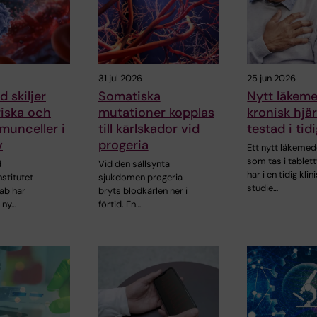
31 jul 2026
25 jun 2026
 skiljer
Somatiska
Nytt läkem
riska och
mutationer kopplas
kronisk hjär
munceller i
till kärlskador vid
testad i tid
v
progeria
Ett nytt läkemed
som tas i tablet
d
Vid den sällsynta
har i en tidig klin
nstitutet
sjukdomen progeria
studie…
ab har
bryts blodkärlen ner i
 ny…
förtid. En…