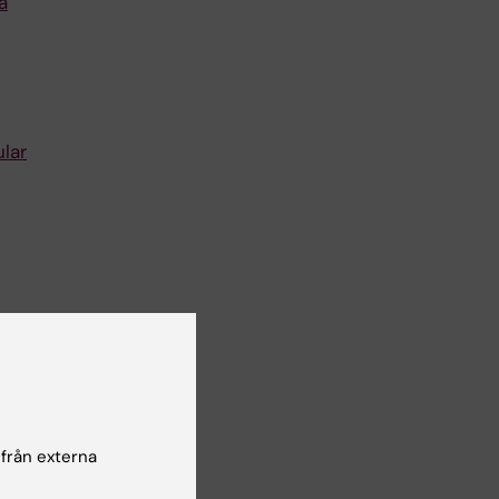
a
lar
 från externa
irurgi