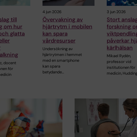
4 jun 2026
3 jun 2026
lag till
Övervakning av
Stort anslag
ng om hur
hjärtrytm i mobilen
forskning 
och glatta
kan spara
viktpendlin
ller
vårdresurser
påverkar hj
r
kärlhälsan
Undersökning av
alkning
hjärtrytmen i hemmet
Mikael Rydén,
med en smartphone
professor vid
c, docent
kan spara
institutionen för
onen för
betydande…
medicin, Hudding
edicin