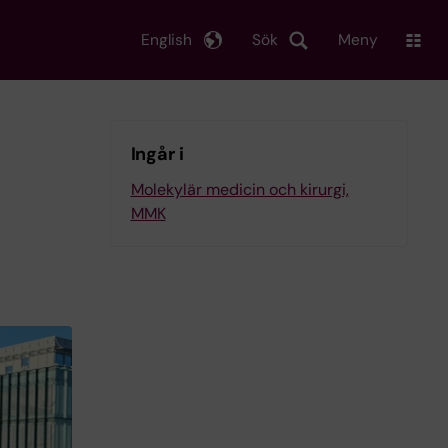
English
Sök
Meny
Ingår i
Molekylär medicin och kirurgi,
MMK