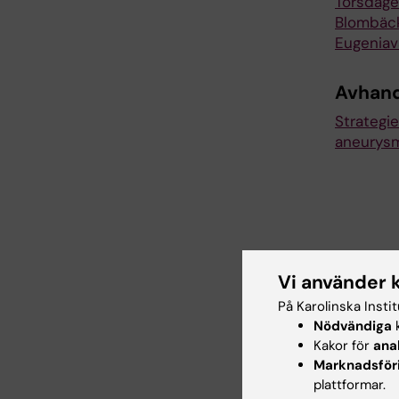
Torsdage
Blombäck 
Eugeniav
Avhand
Strategi
aneurysm
Kont
Vi använder 
På Karolinska Insti
Nödvändiga
k
Mark
Kakor för
ana
Anknute
Marknadsför
E-post
plattformar.
Organis