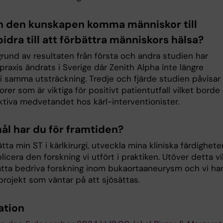
n den kunskapen komma människor till
idra till att förbättra människors hälsa?
rund av resultaten från första och andra studien har
 praxis ändrats i Sverige där Zenith Alpha inte längre
i samma utsträckning. Tredje och fjärde studien påvisar
torer som är viktiga för positivt patientutfall vilket borde
ektiva medvetandet hos kärl-interventionister.
mål har du för framtiden?
ätta min ST i kärlkirurgi, utveckla mina kliniska färdighete
icera den forskning vi utfört i praktiken. Utöver detta vil
sätta bedriva forskning inom bukaortaaneurysm och vi ha
 projekt som väntar på att sjösättas.
ation