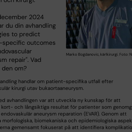
 och kirurgi.
december 2024
ar du din avhandling
gies to predict
t-specific outcomes
ndovascular
Marko Bogdanovic, kärlkirurgi. Foto: 
m repair". Vad
r den om?
ndling handlar om patient-specifika utfall efter
ulär kirurgi utav bukaortaaneurysm.
ed avhandlingen var att utveckla ny kunskap för att
 kort- och långsiktiga resultat för patienter som genomg
 endovaskulär aneurysm reparation (EVAR). Genom att
a morfologiska, biomekaniska och epidemiologiska aspek
ierna gemensamt fokuserat på att identifiera komplikati