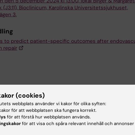
n den 5 december 2024 kl 13:00, lokal Birger & Margaret
(J3:11), Bioclinicum, Karolinska Universitetssjukhuset,
ägen 3.
ling
es to predict patient-specific outcomes after endovascu
 repair
akt
kakor (cookies)
tutets webbplats använder vi kakor för olika syften:
akor för att webbplatsen ska fungera korrekt.
o Bogdanovic
lys
för att förstå hur webbplatsen används.
n till Forskning
ingskakor
för att visa och spåra relevant innehåll och annonser
:
marko.bogdanovic@ki.se
atorisk tillhörighet:
Institutionen för molekylär medicin och k