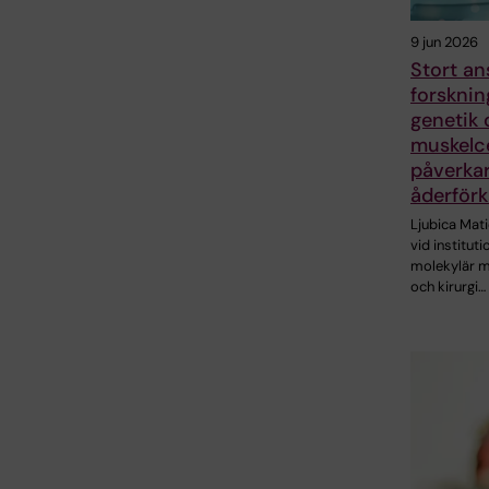
9 jun 2026
Stort ans
forskni
genetik 
muskelce
påverka
åderförk
Ljubica Mati
vid instituti
molekylär m
och kirurgi…