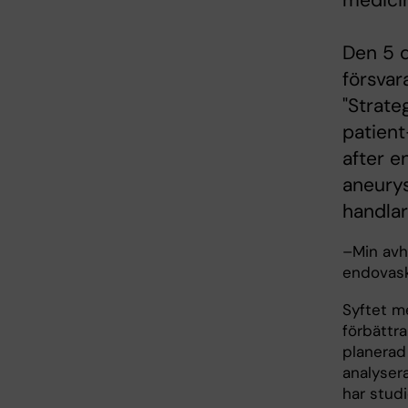
medicin
Den 5 
försvar
"Strate
patien
after e
aneurys
handla
–Min avha
endovask
Syftet m
förbättra
planerad
analyser
har stud