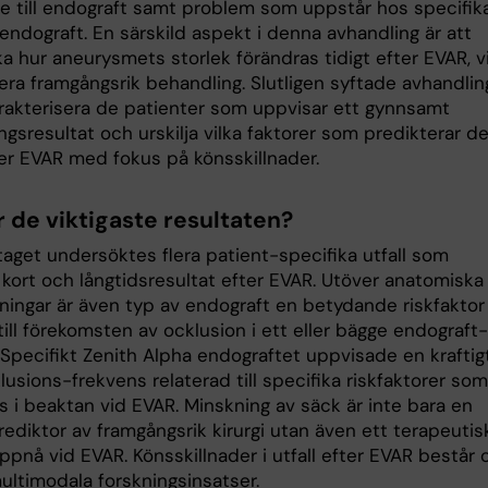
de till endograft samt problem som uppstår hos specifik
endograft. En särskild aspekt i denna avhandling är att
 hur aneurysmets storlek förändras tidigt efter EVAR, vi
kera framgångsrik behandling. Slutligen syftade avhandli
karakterisera de patienter som uppvisar ett gynnsamt
gsresultat och urskilja vilka faktorer som predikterar d
ter EVAR med fokus på könsskillnader.
r de viktigaste resultaten?
get undersöktes flera patient-specifika utfall som
 kort och långtidsresultat efter EVAR. Utöver anatomiska
tningar är även typ av endograft en betydande riskfaktor
ill förekomsten av ocklusion i ett eller bägge endograft-
 Specifikt Zenith Alpha endograftet uppvisade en kraftig
usions-frekvens relaterad till specifika riskfaktorer som
s i beaktan vid EVAR. Minskning av säck är inte bara en
rediktor av framgångsrik kirurgi utan även ett terapeutis
ppnå vid EVAR. Könsskillnader i utfall efter EVAR består 
ultimodala forskningsinsatser.