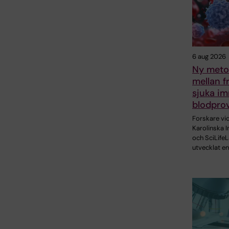
6 aug 2026
Ny metod
mellan f
sjuka im
blodpro
Forskare vi
Karolinska I
och SciLifeL
utvecklat en