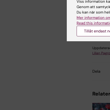
Viss information kan
Genom att samtycka
Du kan när som hels
Mer information om
Read this informati
Hjä
Tags
Tillåt endast 
Uppdatera
Lilian Pagro
Dela
Relater