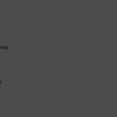
 höja
r
l
r