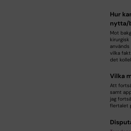
Hur ka
nytta/b
Mot bakg
kirurgisk
används 
vilka fak
det koll
Vilka 
Att forts
samt appl
jag fort
flertalet
Disput