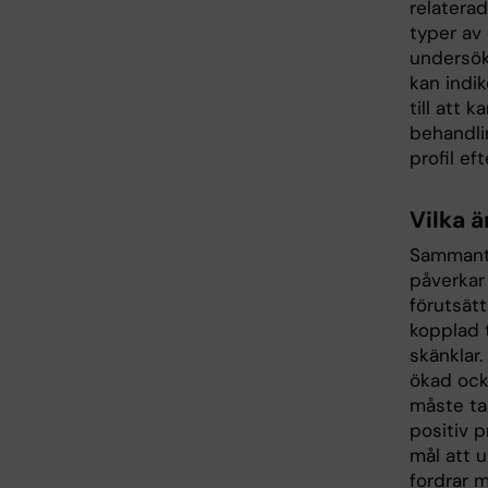
relatera
typer av 
undersöka
kan indi
till att 
behandlin
profil ef
Vilka ä
Sammanta
påverkar
förutsät
kopplad t
skänklar.
ökad ockl
måste ta
positiv p
mål att u
fordrar m