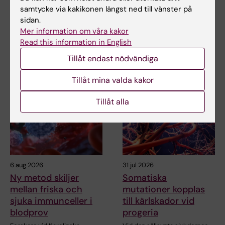
samtycke via kakikonen längst ned till vänster på
sidan.
Dela
Mer information om våra kakor
Read this information in English
Tillåt endast nödvändiga
Relaterade artiklar
Tillåt mina valda kakor
Tillåt alla
6 aug 2026
31 jul 2026
Ny metod skiljer
Somatiska
mellan friska och
mutationer kopplas
sjuka immunceller i
till kärlskador vid
blodprov
progeria