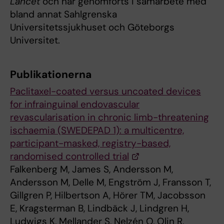
Lancet
och har genomförts i samarbete med
bland annat Sahlgrenska
Universitetssjukhuset och Göteborgs
Universitet.
Publikationerna
Paclitaxel-coated versus uncoated devices
for infrainguinal endovascular
revascularisation in chronic limb-threatening
ischaemia (SWEDEPAD 1): a multicentre,
participant-masked, registry-based,
randomised controlled trial
Falkenberg M, James S, Andersson M,
Andersson M, Delle M, Engström J, Fransson T,
Gillgren P, Hilbertson A, Hörer TM, Jacobsson
E, Kragsterman B, Lindbäck J, Lindgren H,
Ludwigs K, Mellander S, Nelzén O, Olin R,