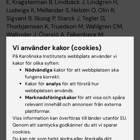
E, Kragsterman B, Lindbäck J, Lindgren H,
Ludwigs K, Mellander S, Nelzén O, Olin R,
Sigvant B, Skoog P, Starck J, Tegler G,
Thorbjørnsen K, Truedson M, Wahlgren CM,
Wallinder J, Öjersjö A, Falkenberg M;
SWEDEPAD trial investigators. Lancet. 2025
Vi använder kakor (cookies)
Sep 13;406(10508):1115-1127. doi:
På Karolinska Institutets webbplats använder vi
10.1016/S0140-6736(25)01584-3. Epub 2025
kakor för olika syften:
Aug 31. PMID: 40902614.
Nödvändiga
kakor för att webbplatsen ska
fungera korrekt.
Kakor för
analys
för att förstå hur
Hjärt-kärlsjukdomar
webbplatsen används.
Tags
Marknadsföringskakor
för att visa och spåra
relevant innehåll och annonser från externa
plattformar.
Uppdaterad av:
Viss information kan överföras till länder utanför EU.
Åsa Catapano
2025-09-29
Genom att samtycka godkänner du att vi sparar
Innehållsgranskare:
cookies.
David Lindström
Du kan när som helst ändra eller återkalla ditt