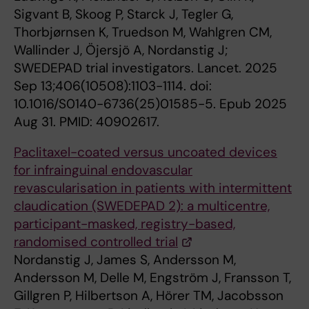
Sigvant B, Skoog P, Starck J, Tegler G,
Thorbjørnsen K, Truedson M, Wahlgren CM,
Wallinder J, Öjersjö A, Nordanstig J;
SWEDEPAD trial investigators. Lancet. 2025
Sep 13;406(10508):1103-1114. doi:
10.1016/S0140-6736(25)01585-5. Epub 2025
Aug 31. PMID: 40902617.
Paclitaxel-coated versus uncoated devices
for infrainguinal endovascular
revascularisation in patients with intermittent
claudication (SWEDEPAD 2): a multicentre,
participant-masked, registry-based,
randomised controlled trial
Nordanstig J, James S, Andersson M,
Andersson M, Delle M, Engström J, Fransson T,
Gillgren P, Hilbertson A, Hörer TM, Jacobsson