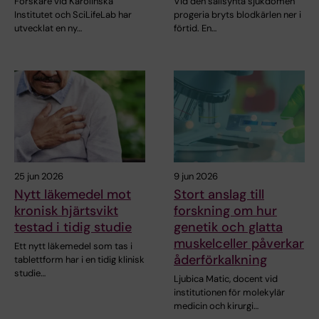
Forskare vid Karolinska
Vid den sällsynta sjukdomen
Institutet och SciLifeLab har
progeria bryts blodkärlen ner i
utvecklat en ny…
förtid. En…
25 jun 2026
9 jun 2026
Nytt läkemedel mot
Stort anslag till
kronisk hjärtsvikt
forskning om hur
testad i tidig studie
genetik och glatta
muskelceller påverkar
Ett nytt läkemedel som tas i
åderförkalkning
tablettform har i en tidig klinisk
studie…
Ljubica Matic, docent vid
institutionen för molekylär
medicin och kirurgi…