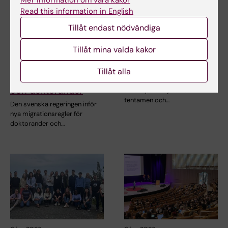
Mer information om våra kakor
Read this information in English
Tillåt endast nödvändiga
11 jun 2026
9 jun 2026
Tillåt mina valda kakor
Nya
Ny skrivsal förbereds
migrationsrättsliga
i Scheelelaboratoriet
Tillåt alla
regler för forskare
Nu påbörjas ombyggnad för
och doktorander
att skapa en ny sal för
tentamen och…
Den svenska regeringen inför
nya migrationsregler för
doktorander och…