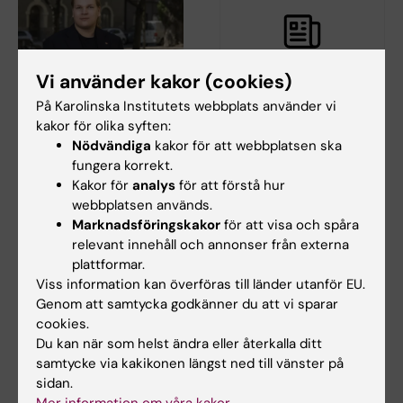
Vi använder kakor (cookies)
På Karolinska Institutets webbplats använder vi
18 jun 2026
11 jun 2026
kakor för olika syften:
Sveriges
Samla laget – allt om
Nödvändiga
kakor för att webbplatsen ska
studentkårer om
årets KI-lopp!
fungera korrekt.
klimatkrisen:
Den 24 september är det dags
Kakor för
analys
för att förstå hur
Universiteten
för årets mest energifyllda
webbplatsen används.
evenemang - KI-…
behöver leva som de
Marknadsföringskakor
för att visa och spåra
lär
relevant innehåll och annonser från externa
Enligt Sveriges förenade
plattformar.
studentkårer (SFS) behöver
Viss information kan överföras till länder utanför EU.
alla studenter få rätt…
Genom att samtycka godkänner du att vi sparar
cookies.
Du kan när som helst ändra eller återkalla ditt
samtycke via kakikonen längst ned till vänster på
sidan.