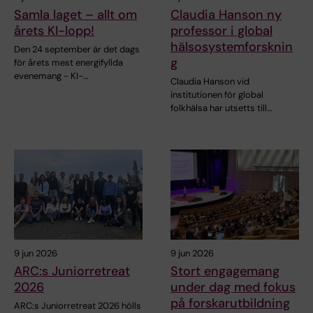
Samla laget – allt om
Claudia Hanson ny
årets KI-lopp!
professor i global
hälsosystemforsknin
Den 24 september är det dags
g
för årets mest energifyllda
evenemang - KI-…
Claudia Hanson vid
institutionen för global
folkhälsa har utsetts till…
9 jun 2026
9 jun 2026
ARC:s Juniorretreat
Stort engagemang
2026
under dag med fokus
på forskarutbildning
ARC:s Juniorretreat 2026 hölls