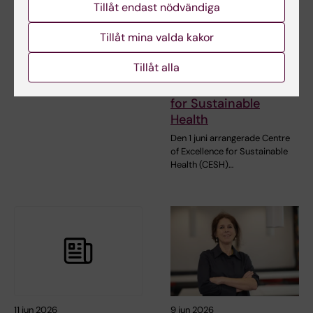
Planeringsbidrag i
KI-Africa Student
Tillåt endast nödvändiga
samarbete med UCL
Network anordnade
Tillåt mina valda kakor
(2026)
sitt första
evenemang
KI utlyser ett begränsat antal
Tillåt alla
tillsammans med
konkurrensutsatta
planeringsbidrag (upp…
Centre of Excellence
for Sustainable
Health
Den 1 juni arrangerade Centre
of Excellence for Sustainable
Health (CESH)…
11 jun 2026
9 jun 2026