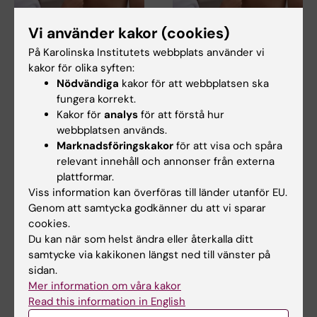
Vi använder kakor (cookies)
3 jul 2026
3 jul 2026
Doktorand studerar
Doktorand studerar
På Karolinska Institutets webbplats använder vi
hudens roll i
hudens roll i
kakor för olika syften:
utveckling av
utveckling av
Nödvändiga
kakor för att webbplatsen ska
allergisjukdomar hos
allergisjukdomar hos
fungera korrekt.
barn
barn
Kakor för
analys
för att förstå hur
webbplatsen används.
Bowen Tan vid Karolinska
Bowen Tan vid Karolinska
Marknadsföringskakor
för att visa och spåra
Institutet undersöker hur
Institutet undersöker hur
brister i hudens…
brister i hudens…
relevant innehåll och annonser från externa
plattformar.
Viss information kan överföras till länder utanför EU.
Genom att samtycka godkänner du att vi sparar
cookies.
Du kan när som helst ändra eller återkalla ditt
samtycke via kakikonen längst ned till vänster på
sidan.
Mer information om våra kakor
Read this information in English
29 jun 2026
23 jun 2026