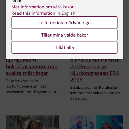
sidan.
Mer information om våra kakor
Read this information in English
Tillåt endast nödvändiga
Tillåt mina valda kakor
4 jun 2026
6 maj 2026
Tillåt alla
Riskgränsvärden för
KI-studie rankad
njursjukdom
bland de tio främsta
bekräftas genom mer
vid Europeiska
exakta mätningar
Njurkongressen ERA
2026
De gränsvärden för
njurfunktionen som idag
Ett abstract från Karolinska
används för att diagnostisera…
Institutet har valts ut som ett
av de tio…