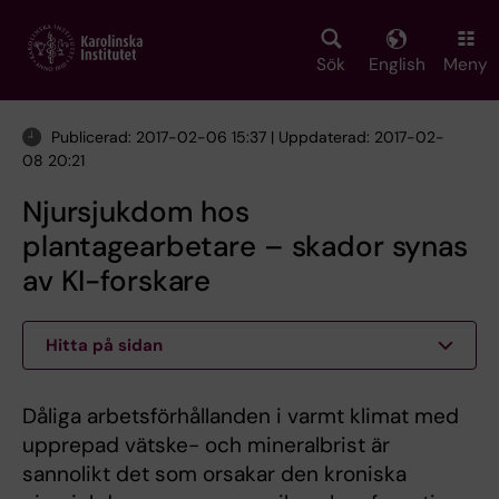
Skip
to
main
Sök
English
Meny
content
Publicerad: 2017-02-06 15:37 | Uppdaterad: 2017-02-
08 20:21
Njursjukdom hos
plantagearbetare – skador synas
av KI-forskare
Hitta på sidan
Dåliga arbetsförhållanden i varmt klimat med
upprepad vätske- och mineralbrist är
sannolikt det som orsakar den kroniska