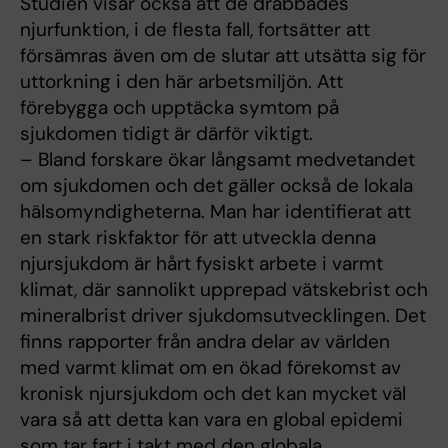
Studien visar också att de drabbades
njurfunktion, i de flesta fall, fortsätter att
försämras även om de slutar att utsätta sig för
uttorkning i den här arbetsmiljön. Att
förebygga och upptäcka symtom på
sjukdomen tidigt är därför viktigt.
– Bland forskare ökar långsamt medvetandet
om sjukdomen och det gäller också de lokala
hälsomyndigheterna. Man har identifierat att
en stark riskfaktor för att utveckla denna
njursjukdom är hårt fysiskt arbete i varmt
klimat, där sannolikt upprepad vätskebrist och
mineralbrist driver sjukdomsutvecklingen. Det
finns rapporter från andra delar av världen
med varmt klimat om en ökad förekomst av
kronisk njursjukdom och det kan mycket väl
vara så att detta kan vara en global epidemi
som tar fart i takt med den globala