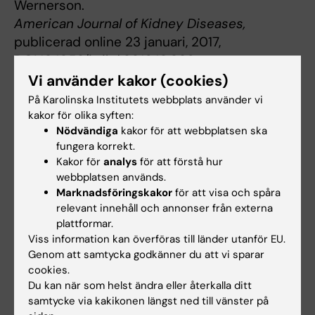
Wernerson.
American Journal of Kidney Diseases,
publicerad online 23 januari, 2017,
DOI:10.1053/j.ajkd.2016.10.036
Vi använder kakor (cookies)
På Karolinska Institutets webbplats använder vi
Njurmedicin
kakor för olika syften:
Tags
Nödvändiga
kakor för att webbplatsen ska
fungera korrekt.
Kakor för
analys
för att förstå hur
Uppdaterad av:
webbplatsen används.
Webb Admin
2017-02-08
Marknadsföringskakor
för att visa och spåra
relevant innehåll och annonser från externa
plattformar.
Dela
Viss information kan överföras till länder utanför EU.
Genom att samtycka godkänner du att vi sparar
cookies.
Du kan när som helst ändra eller återkalla ditt
Relaterade artiklar
samtycke via kakikonen längst ned till vänster på