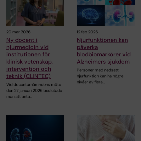
20 mar 2026
12 feb 2026
Ny docent i
Njurfunktionen kan
njurmedicin vid
påverka
institutionen för
blodbiomarkörer vid
klinisk vetenskap,
Alzheimers sjukdom
intervention och
Personer med nedsatt
teknik (CLINTEC)
njurfunktion kan ha högre
nivåer av flera…
Vid docenturnämndens möte
den 27 januari 2026 beslutade
man att anta…