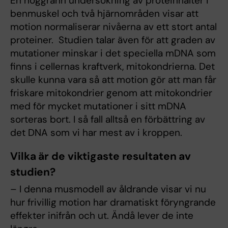
En noggrann undersökning av proteinhalter i
benmuskel och två hjärnområden visar att
motion normaliserar nivåerna av ett stort antal
proteiner. Studien talar även för att graden av
mutationer minskar i det speciella mDNA som
finns i cellernas kraftverk, mitokondrierna. Det
skulle kunna vara så att motion gör att man får
friskare mitokondrier genom att mitokondrier
med för mycket mutationer i sitt mDNA
sorteras bort. I så fall alltså en förbättring av
det DNA som vi har mest av i kroppen.
Vilka är de viktigaste resultaten av
studien?
– I denna musmodell av åldrande visar vi nu
hur frivillig motion har dramatiskt föryngrande
effekter inifrån och ut. Ändå lever de inte