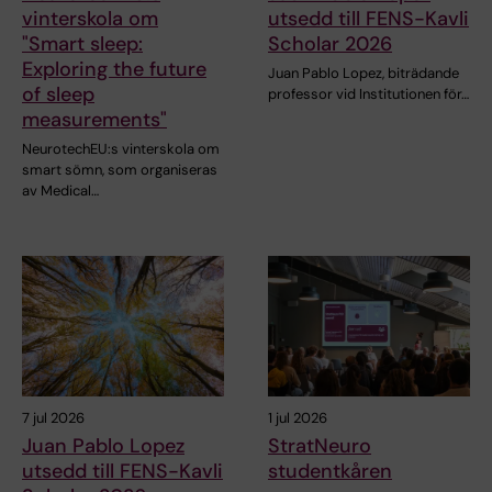
vinterskola om
utsedd till FENS-Kavli
"Smart sleep:
Scholar 2026
Exploring the future
Juan Pablo Lopez, biträdande
of sleep
professor vid Institutionen för…
measurements"
NeurotechEU:s vinterskola om
smart sömn, som organiseras
av Medical…
7 jul 2026
1 jul 2026
Juan Pablo Lopez
StratNeuro
utsedd till FENS-Kavli
studentkåren