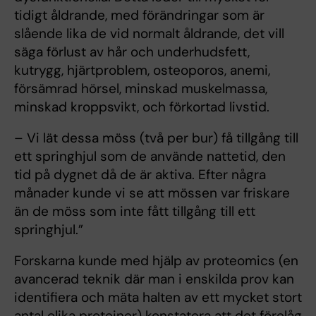
tidigt åldrande, med förändringar som är
slående lika de vid normalt åldrande, det vill
säga förlust av hår och underhudsfett,
kutrygg, hjärtproblem, osteoporos, anemi,
försämrad hörsel, minskad muskelmassa,
minskad kroppsvikt, och förkortad livstid.
– Vi lät dessa möss (två per bur) få tillgång till
ett springhjul som de använde nattetid, den
tid på dygnet då de är aktiva. Efter några
månader kunde vi se att mössen var friskare
än de möss som inte fått tillgång till ett
springhjul.”
Forskarna kunde med hjälp av proteomics (en
avancerad teknik där man i enskilda prov kan
identifiera och mäta halten av ett mycket stort
antal olika proteiner) konstatera att det förelåg