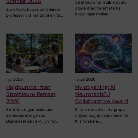
Scholar 2026
StratNeuro har etablerat ett
studentråd för att stärka
Juan Pablo Lopez, biträdande
kopplingen mellan…
professor vid Institutionen för…
1 jul 2026
15 jun 2026
Höjdpunkter från
Ny utlysning: KI
StratNeuro Retreat
NeurotechEU
2026
Collaborative Award
StratNeuro‑gemenskapen
KI NeurotechEUs styrgrupp
samlades återigen på
utlyser begränsade medel för
Djurönäset den 3–5 juni för…
KI:s forskare,…