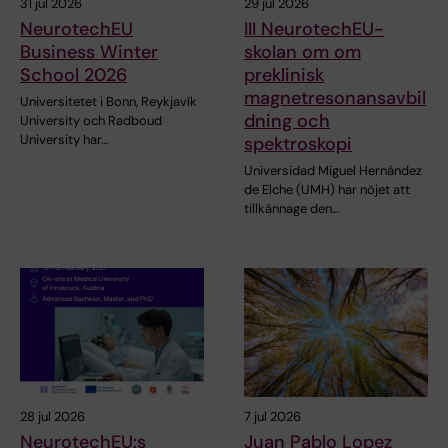
31 jul 2026
29 jul 2026
NeurotechEU
III NeurotechEU-
Business Winter
skolan om om
School 2026
preklinisk
magnetresonansavbil
Universitetet i Bonn, Reykjavík
dning och
University och Radboud
University har…
spektroskopi
Universidad Miguel Hernández
de Elche (UMH) har nöjet att
tillkännage den…
28 jul 2026
7 jul 2026
NeurotechEU:s
Juan Pablo Lopez