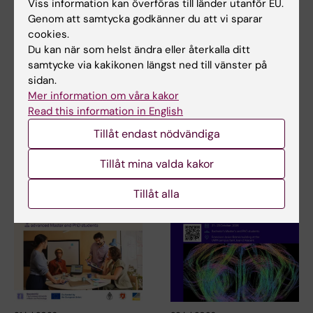
Viss information kan överföras till länder utanför EU.
Tags
Genom att samtycka godkänner du att vi sparar
cookies.
Du kan när som helst ändra eller återkalla ditt
Uppdaterad av:
samtycke via kakikonen längst ned till vänster på
KI webbförvaltning
2019-09-30
sidan.
Mer information om våra kakor
Read this information in English
Dela
Tillåt endast nödvändiga
Tillåt mina valda kakor
Relaterade artiklar
Tillåt alla