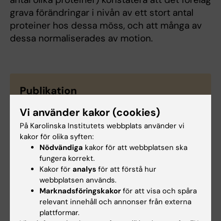
grava förändringar i nivån av ett stort antal
proteiner hos dessa möss, och att många av
dessa normaliserades av motion.
Publikation
Voluntary exercise normalizes the proteomic
Vi använder kakor (cookies)
landscape in muscle and brain and improves the
På Karolinska Institutets webbplats använder vi
phenotype of progeroid mice.
kakor för olika syften:
Ross JM, Coppotelli G, Branca RM, Kim KM, Lehtiö
Nödvändiga
kakor för att webbplatsen ska
J, Sinclair DA,
et al
fungera korrekt.
Aging Cell 2019 Sep;():e13029
Kakor för
analys
för att förstå hur
webbplatsen används.
Marknadsföringskakor
för att visa och spåra
relevant innehåll och annonser från externa
plattformar.
Neurovetenskap