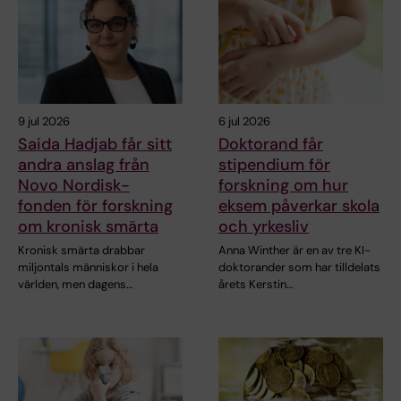
9 jul 2026
6 jul 2026
Saida Hadjab får sitt
Doktorand får
andra anslag från
stipendium för
Novo Nordisk-
forskning om hur
fonden för forskning
eksem påverkar skola
om kronisk smärta
och yrkesliv
Kronisk smärta drabbar
Anna Winther är en av tre KI-
miljontals människor i hela
doktorander som har tilldelats
världen, men dagens…
årets Kerstin…