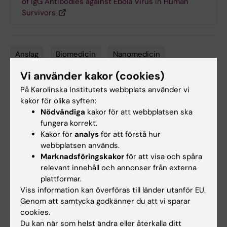
of IgG Antibodies against Ebola Virus in Human
Survivors
Anslag
Biomedicin
Nanomedicin
Tags
Vi använder kakor (cookies)
På Karolinska Institutets webbplats använder vi
Uppdaterad av:
kakor för olika syften:
Anna Molin
2023-02-22
Nödvändiga
kakor för att webbplatsen ska
fungera korrekt.
Kakor för
analys
för att förstå hur
Dela
webbplatsen används.
Marknadsföringskakor
för att visa och spåra
relevant innehåll och annonser från externa
plattformar.
Viss information kan överföras till länder utanför EU.
Relaterat
Genom att samtycka godkänner du att vi sparar
cookies.
Pressmeddelande från Novo Nordisk Fonden
Du kan när som helst ändra eller återkalla ditt