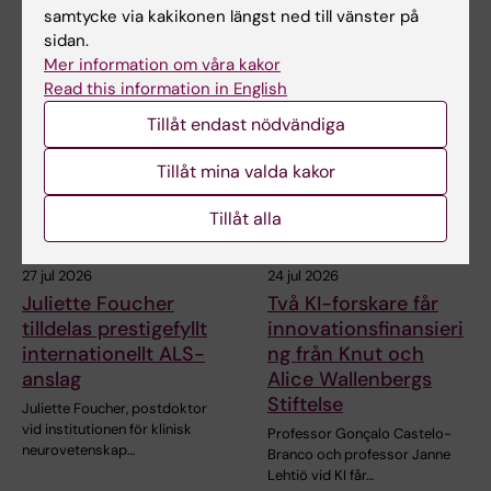
samtycke via kakikonen längst ned till vänster på
sidan.
Mer information om våra kakor
Relaterade artiklar
Read this information in English
Tillåt endast nödvändiga
Tillåt mina valda kakor
Tillåt alla
27 jul 2026
24 jul 2026
Juliette Foucher
Två KI-forskare får
tilldelas prestigefyllt
innovationsfinansieri
internationellt ALS-
ng från Knut och
anslag
Alice Wallenbergs
Stiftelse
Juliette Foucher, postdoktor
vid institutionen för klinisk
Professor Gonçalo Castelo-
neurovetenskap…
Branco och professor Janne
Lehtiö vid KI får…