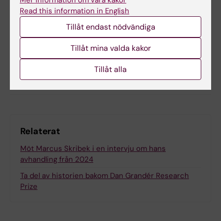
Read this information in English
Tillåt endast nödvändiga
Uppdaterad av:
Jenny Hawkes
2025-09-11
Tillåt mina valda kakor
Tillåt alla
Dela
Relaterat
Möt Marcus Skribek i en intervju om hans
avhandling från 2024
Ta del av historien bakom Dan Grandér Research
Prize