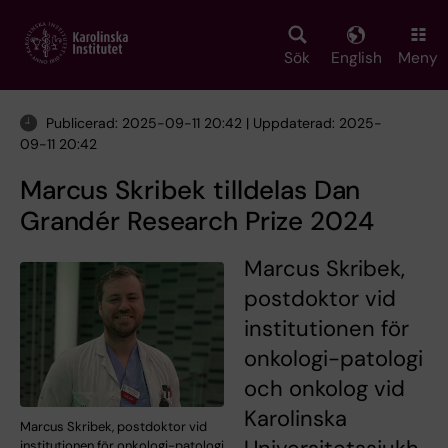
Skip
to
main
Sök
English
Meny
content
Publicerad: 2025-09-11 20:42 | Uppdaterad: 2025-
09-11 20:42
Marcus Skribek tilldelas Dan
Grandér Research Prize 2024
Marcus Skribek,
postdoktor vid
institutionen för
onkologi-patologi
och onkolog vid
Karolinska
Marcus Skribek, postdoktor vid
institutionen för onkologi-patologi