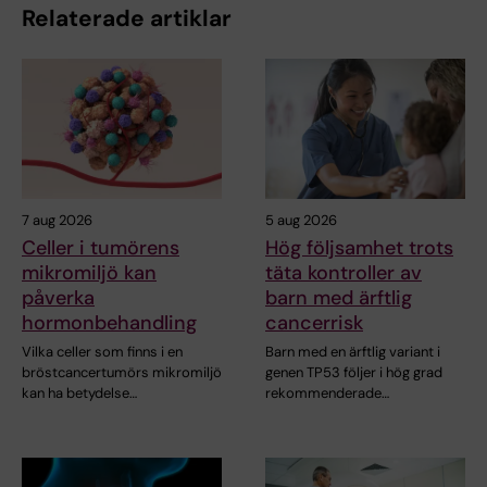
Relaterade artiklar
7 aug 2026
5 aug 2026
Celler i tumörens
Hög följsamhet trots
mikromiljö kan
täta kontroller av
påverka
barn med ärftlig
hormonbehandling
cancerrisk
Vilka celler som finns i en
Barn med en ärftlig variant i
bröstcancertumörs mikromiljö
genen TP53 följer i hög grad
kan ha betydelse…
rekommenderade…