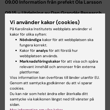
09.00 Information från prefekt Ola Larsson
09.15 – Utdelning av Dan Grandér Research
Prize 2024
Vi använder kakor (cookies)
På Karolinska Institutets webbplats använder vi
Forskningspresentation:
“Optimizing
kakor för olika syften:
Immunotherapy in Advanced Non-Small Cell
Nödvändiga
kakor för att webbplatsen ska
Lung Cancer: Clinical Challenges and Novel
fungera korrekt.
Solutions”, Marcus Skribek, postdoktor vid
Kakor för
analys
för att förstå hur
institutionen för onkologi-patologi och klinisk
webbplatsen används.
Marknadsföringskakor
för att visa och spåra
onkolog vid Karolinska Universitetssjukhuset.
relevant innehåll och annonser från externa
plattformar.
Viss information kan överföras till länder utanför EU.
Anslut till Zoom-mötet
Genom att samtycka godkänner du att vi sparar
cookies.
Du kan när som helst ändra eller återkalla ditt
samtycke via kakikonen längst ned till vänster på
sidan.
Cancer och onkologi
Tags
Mer information om våra kakor