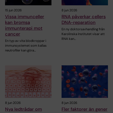
15 jun 2026
8 jun 2026
Vissa immunceller
RNA påverkar cellers
kan bromsa
DNA-reparation
immunterapi mot
En ny doktorsavhandling från
cancer
Karolinska Institutet visar att
RNA kan…
En typ av vita blodkroppar i
immunsystemet som kallas
neutrofiler kan göra…
8 jun 2026
8 jun 2026
Nya ledtrådar om
Fler faktorer än gener