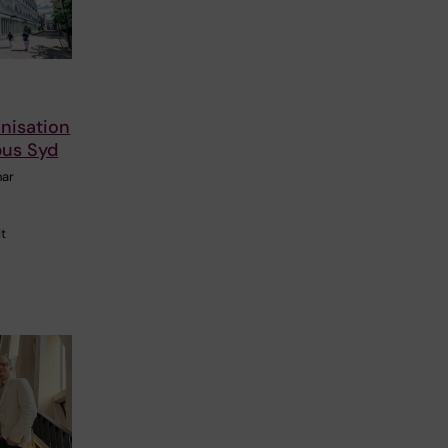
nisation
pus Syd
har
t