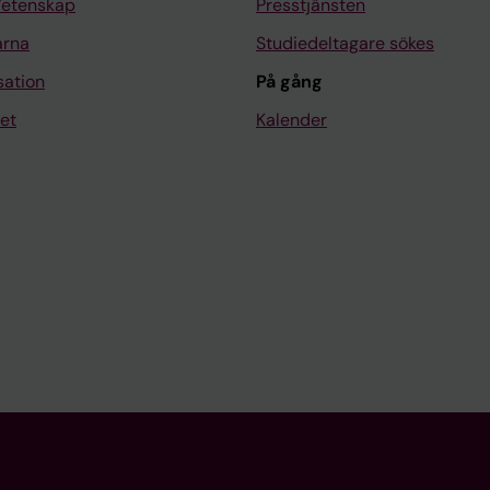
Vetenskap
Presstjänsten
arna
Studiedeltagare sökes
sation
På gång
et
Kalender