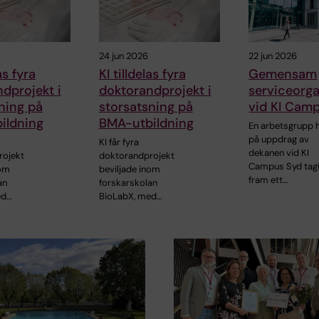
24 jun 2026
22 jun 2026
as fyra
KI tilldelas fyra
Gemensam
dprojekt i
doktorandprojekt i
serviceorga
ning på
storsatsning på
vid KI Cam
ildning
BMA-utbildning
En arbetsgrupp 
på uppdrag av
KI får fyra
dekanen vid KI
rojekt
doktorandprojekt
Campus Syd tagi
nom
beviljade inom
fram ett…
an
forskarskolan
ed…
BioLabX, med…