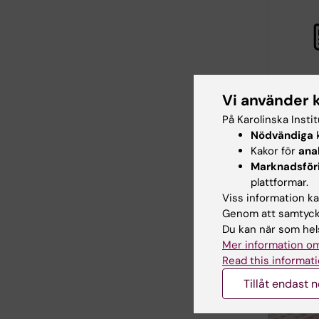
30 jun 2026
Vi använder 
Mottaga
På Karolinska Insti
CIMED m
Nödvändiga
k
2029 på
Kakor för
ana
Vi gratulera
Marknadsför
forskare p
plattformar.
som mottag
Viss information kan
projektbidra
Genom att samtycka
Du kan när som hels
Mer information om
Read this informati
Tillåt endast 