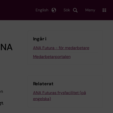
English
Sök
Meny
Ingår i
ANA
ANA Futura - för medarbetare
Medarbetarportalen
Relaterat
en
ANA Futuras frysfacilitet (på
engelska)
gt
.