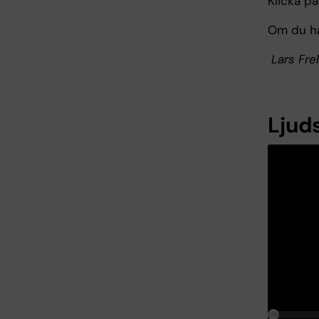
Klicka på
Om du ha
Lars Frel
Ljuds