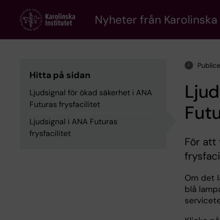
Skip
to
Nyheter från Karolinska 
main
content
Public
Hitta på sidan
Ljud
Ljudsignal för ökad säkerhet i ANA
Futuras frysfacilitet
Futu
Ljudsignal i ANA Futuras
frysfacilitet
För att
frysfaci
Om det la
blå lamp
servicet