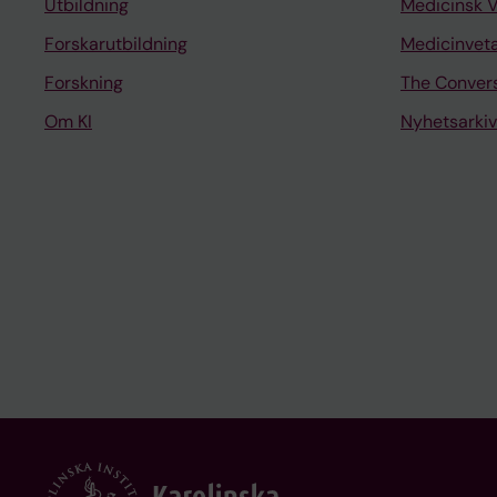
Utbildning
Medicinsk 
Forskarutbildning
Medicinvet
Forskning
The Conver
Om KI
Nyhetsarkiv