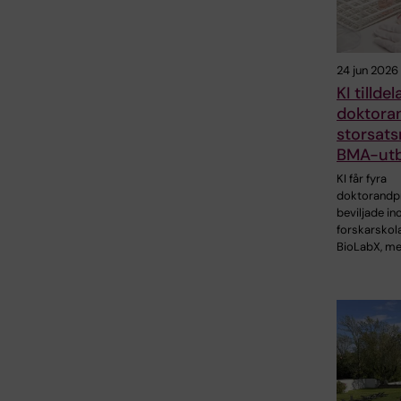
24 jun 2026
KI tilldel
doktoran
storsats
BMA-utb
KI får fyra
doktorandp
beviljade i
forskarskol
BioLabX, m