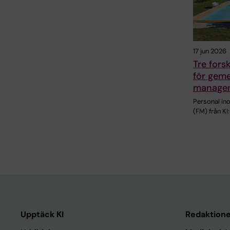
17 jun 2026
Tre fors
för geme
managem
Personal in
(FM) från KI
Upptäck KI
Redaktione