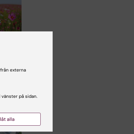
 ANA
m under
2026
 från externa
s på
aren.
l vänster på sidan.
llåt alla