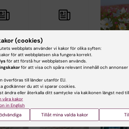
30 jun 2026
26 jun 2026
kakor (cookies)
re av
NanoPhotometer
Närvaro av
tutets webbplats använder vi kakor för olika syften:
edel 2027-
NP80 och
Futuras
akor för att webbplatsen ska fungera korrekt.
 Labmed
torris‑box i ANA
servicetea
lys
för att förstå hur webbplatsen används.
Futura
sommaren 
r de 6
ingskakor
för att visa och spåra relevant innehåll och annonser
å Labmed
Nu är
ANA Futuras
it
NanoPhotometer
serviceteam finn
 överföras till länder utanför EU.
g från…
NP80 instrumentet
plats hela somm
 godkänner du att vi sparar cookies.
för högprecision i
t ändra eller återkalla ditt samtycke via kakikonen längst ned til
mikrovolymanalys…
 våra kakor
on in English
nödvändiga
Tillåt mina valda kakor
Ti