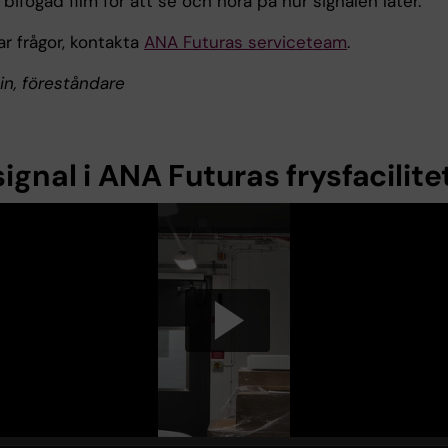
 bifogad film för att se och höra på hur signalen låter.
r frågor, kontakta
ANA Futuras serviceteam
.
in, föreståndare
ignal i ANA Futuras frysfacilite