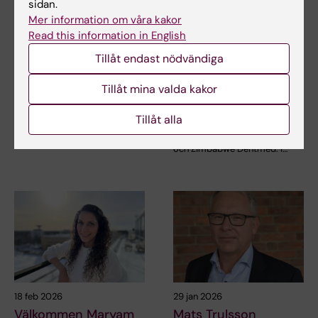
sidan.
Mer information om våra kakor
Read this information in English
25 mar 2026
24 mar 2026
Odontologi vid KI är
Tandhygienister höll
Tillåt endast nödvändiga
bäst i världen!
webbinarium för
Zimbabwes
Tillåt mina valda kakor
150 universitet har inkluderats i
tandläkarförbund
2026 års QS ranking i
odontologi, där KI…
Tillåt alla
Under 2025 besökte
tandläkarlärare från Uganda
och Zimbabwe Dentmed. I…
18 feb 2026
29 jan 2026
Välkommen Maryam
Mats Trulsson