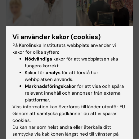
17 apr 2026
15 apr 2026
Vi använder kakor (cookies)
SOF utlysning 2026 -
Tillkännagivande av
På Karolinska Institutets webbplats använder vi
Utlysning av
2026 års
kakor för olika syften:
projektbidrag för
IADR/AADOCR
Nödvändiga
kakor för att webbplatsen ska
odontologisk
William J. Gies-
fungera korrekt.
forskning
pristagare
Kakor för
analys
för att förstå hur
Region Stockholm och
Vi vill framföra våra varma
webbplatsen används.
Karolinska Institutet (KI) har
gratulationer till Kai Bao och
Marknadsföringskakor
för att visa och spåra
som gemensamt mål att…
medarbetare,…
relevant innehåll och annonser från externa
plattformar.
Viss information kan överföras till länder utanför EU.
Genom att samtycka godkänner du att vi sparar
cookies.
Du kan när som helst ändra eller återkalla ditt
samtycke via kakikonen längst ned till vänster på