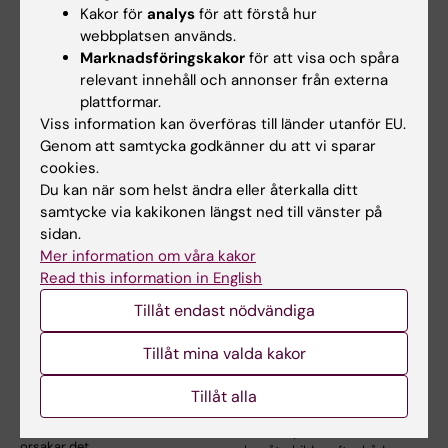
Kakor för
analys
för att förstå hur
Dela
webbplatsen används.
Marknadsföringskakor
för att visa och spåra
relevant innehåll och annonser från externa
plattformar.
Relaterade artiklar
Viss information kan överföras till länder utanför EU.
Genom att samtycka godkänner du att vi sparar
cookies.
Du kan när som helst ändra eller återkalla ditt
samtycke via kakikonen längst ned till vänster på
sidan.
Mer information om våra kakor
Read this information in English
Tillåt endast nödvändiga
24 apr 2026
12 mar 2026
Genetisk studie
Livmoderns
Tillåt mina valda kakor
avslöjar orsaken
immunsystem kan
bakom vanligt hjärtfel
återbildas efter
Tillåt alla
transplantation
Nya ledtrådar från genetisk
forskning kan förklara vad som
Immunsystemet i livmodern
orsakar det…