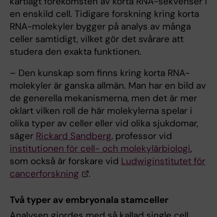
kartlagt förekomsten av korta RNA-sekvenser i
en enskild cell. Tidigare forskning kring korta
RNA-molekyler bygger på analys av många
celler samtidigt, vilket gör det svårare att
studera den exakta funktionen.
– Den kunskap som finns kring korta RNA-
molekyler är ganska allmän. Man har en bild av
de generella mekanismerna, men det är mer
oklart vilken roll de här molekylerna spelar i
olika typer av celler eller vid olika sjukdomar,
säger
Rickard Sandberg
, professor vid
institutionen för cell- och molekylärbiologi
,
som också är forskare vid
Ludwiginstitutet för
cancerforskning
.
Två typer av embryonala stamceller
Analysen gjordes med så kallad single cell