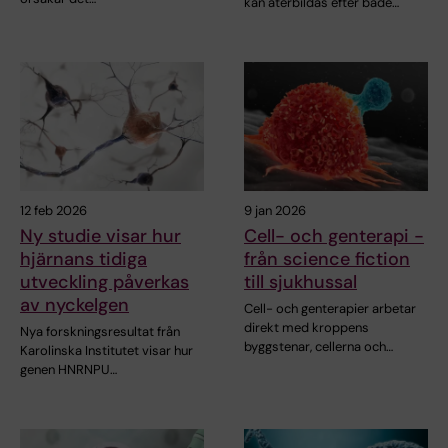
kan återbildas efter både…
12 feb 2026
9 jan 2026
Ny studie visar hur
Cell- och genterapi -
hjärnans tidiga
från science fiction
utveckling påverkas
till sjukhussal
av nyckelgen
Cell- och genterapier arbetar
direkt med kroppens
Nya forskningsresultat från
byggstenar, cellerna och…
Karolinska Institutet visar hur
genen HNRNPU…