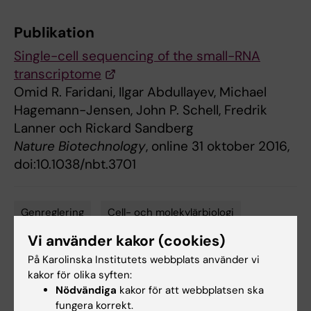
Publikation
Single-cell sequencing of the small-RNA
transcriptome
Omid R. Faridani, Ilgar Abdullayev, Michael
Hagemann-Jensen, John P. Schell, Fredrik
Lanner och Rickard Sandberg
Nature Biotechnology
, online 31 oktober 2016,
doi:10.1038/nbt.3701
Genreglering
Cell- och molekylärbiologi
Tags
Vi använder kakor (cookies)
På Karolinska Institutets webbplats använder vi
Uppdaterad av:
kakor för olika syften:
Webb Admin
2016-11-02
Nödvändiga
kakor för att webbplatsen ska
fungera korrekt.