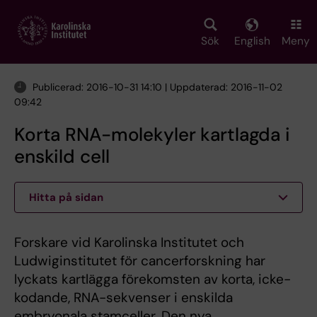
Skip
to
main
Sök
English
Meny
content
Publicerad: 2016-10-31 14:10 | Uppdaterad: 2016-11-02
09:42
Korta RNA-molekyler kartlagda i
enskild cell
Hitta på sidan
Forskare vid Karolinska Institutet och
Ludwiginstitutet för cancerforskning har
lyckats kartlägga förekomsten av korta, icke-
kodande, RNA-sekvenser i enskilda
embryonala stamceller. Den nya