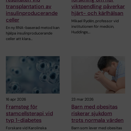
transplantation av
viktpendling påverkar
insulinproducerande
hjärt- och kärlhälsan
celler
Mikael Rydén, professor vid
institutionen för medicin,
En ny RNA-baserad metod kan
Huddinge,…
hjälpa insulinproducerande
celler att klara…
16 apr 2026
23 mar 2026
Framsteg för
Barn med obesitas
stamcellsterapi vid
riskerar sjukdom
typ 1-diabetes
trots normala värden
Forskare vid Karolinska
Barn som lever med obesitas