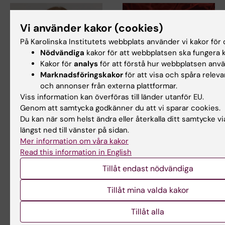
Vi använder kakor (cookies)
På Karolinska Institutets webbplats använder vi kakor för o
Nödvändiga
kakor för att webbplatsen ska fungera k
Kakor för
analys
för att förstå hur webbplatsen anv
Marknadsföringskakor
för att visa och spåra releva
11 feb 2026
9 jan 2026
och annonser från externa plattformar.
Katarina Berinder
Ny studie förklarar
Viss information kan överföras till länder utanför EU.
docent i
kopplingen mellan
Genom att samtycka godkänner du att vi sparar cookies.
endokrinologi och
långvarig diabetes
Du kan när som helst ändra eller återkalla ditt samtycke v
diabetes
och kärlskador
längst ned till vänster på sidan.
Katarina Berinder vid
Ju längre en person har typ 2-
Mer information om våra kakor
forskargruppen Experimentell
diabetes, desto större är
Read this information in English
och klinisk…
risken för hjärt-…
Tillåt endast nödvändiga
Tillåt mina valda kakor
Tillåt alla