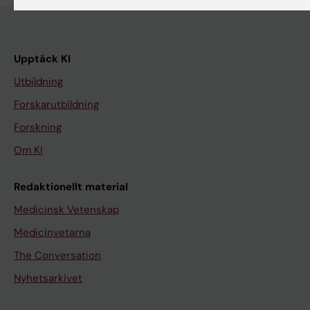
Upptäck KI
Utbildning
Forskarutbildning
Forskning
Om KI
Redaktionellt material
Medicinsk Vetenskap
Medicinvetarna
The Conversation
Nyhetsarkivet