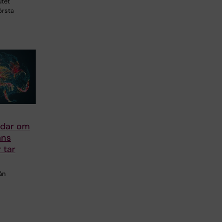
utet
örsta
ådar om
ans
 tar
ån