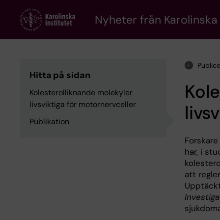
Skip
to
Nyheter från Karolinska 
main
content
Public
Hitta på sidan
Kole
Kolesterolliknande molekyler
livsviktiga för motornervceller
livs
Publikation
Forskare 
har, i st
kolestero
att regle
Upptäckt
Investiga
sjukdoma