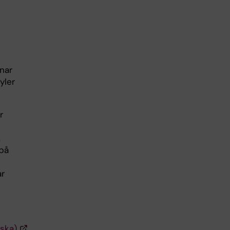
nar
yler
r
,
 på
ar
ska)