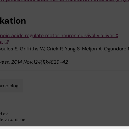
ikation
oic acids regulate motor neuron survival via liver X
s.
oulos S, Griffiths W, Crick P, Yang S, Meljon A, Ogundare 
Invest. 2014 Nov;124(11):4829-42
robiologi
d av:
in
2014-10-08