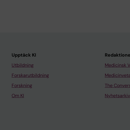
Upptäck KI
Redaktione
Utbildning
Medicinsk 
Forskarutbildning
Medicinvet
Forskning
The Conver
Om KI
Nyhetsarkiv