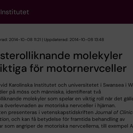
Institutet
erad: 2014-10-08 11:21 | Uppdaterad: 2014-10-08 13:48
sterolliknande molekyler
viktiga för motornervceller
vid Karolinska Institutet och universitetet i Swansea i W
udier på möss och människa, identifierat två
lliknande molekyler som spelar en viktig roll när det gäll
ra överlevnaden av motoriska nervceller i hjärnan.
en presenteras i vetenskapstidskriften
Journal of Clinic
tion
, och kan få betydelse för framtida behandling av
r som angriper de motoriska nervcellerna, till exempel A