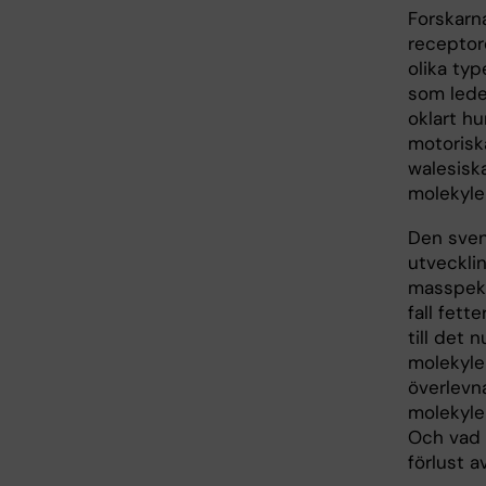
Forskarna
receptor
olika typ
som leder
oklart hu
motorisk
walesiska
molekyler
Den sven
utveckli
masspektr
fall fet
till det 
molekyle
överlevna
molekylen
Och vad 
förlust 