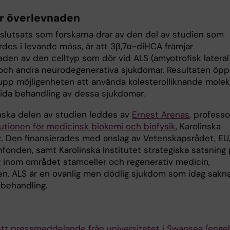
r överlevnaden
g slutsats som forskarna drar av den del av studien som
des i levande möss, är att 3β,7α-diHCA främjar
aden av den celltyp som dör vid ALS (amyotrofisk lateral
 och andra neurodegenerativa sjukdomar. Resultaten öpp
pp möjligenheten att använda kolesterolliknande molek
tida behandling av dessa sjukdomar.
ska delen av studien leddes av
Ernest Arenas
, professo
tutionen för medicinsk biokemi och biofysik
, Karolinska
et. Den finansierades med anslag av Vetenskapsrådet, EU
nfonden, samt Karolinska Institutet strategiska satsning
g inom området stamceller och regenerativ medicin,
en. ALS är en ovanlig men dödlig sjukdom som idag sakn
behandling.
ett pressmeddelande från universitetet i Swansea (engel