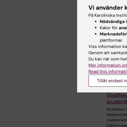
Vi använder 
Dela
På Karolinska Insti
Nödvändiga
k
Kakor för
ana
Marknadsför
Relater
plattformar.
Viss information kan
Genom att samtycka
Du kan när som hels
Mer information om
Read this informati
Tillåt endast 
1 jul 2026
StratNe
student
StratNeuro 
etablerat et
studentråd f
stärka kopp