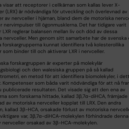
 visar att receptorer i cellkärnan som kallas lever X-
er (LRX) är nödvändiga för utveckling och överlevnad av
er av nervceller i hjärnan, bland dem de motoriska nervce
 nervimpulser till ögonmusklerna. Det har tidigare varit
r LXR reglerar balansen mellan liv och död av dessa
a nervceller. Men genom sitt samarbete har de svenska
 forskargrupperna kunnat identifiera två kolesterollika
 som binder till och aktiverar LXR i nervceller.
ska forskargruppen är experter på molekylär
ngsbiologi och den walesiska gruppen på så kallad
ometri, en metod för att identifiera biomolekyler, i det
ter. Kompetenser som båda varit nödvändiga för att nå fr
nu publicerade resultaten. Det visade sig att den ena av
rna som forskarna hittade, kallad 3β,7α-diHCA, främjade
d av motoriska nervceller kopplat till LRX. Den andra
, kallad 3β-HCA, orsakade förlust av motoriska nervcelle
viktigare var, 3β,7α-diHCA-molekylen förhindrade denna
av nervceller orsakad av 3β-HCA-molekylen.