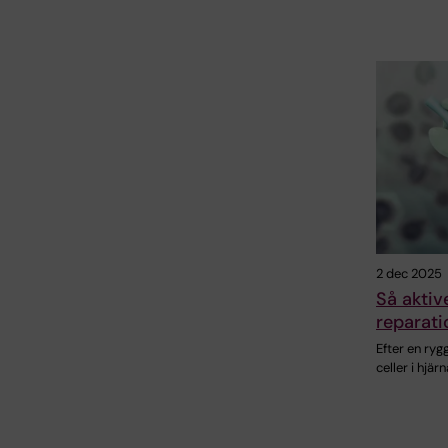
2 dec 2025
Så aktiv
reparat
Efter en ry
celler i hjä