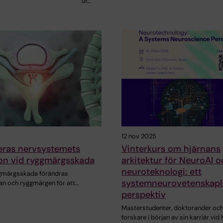
ut…
12 nov 2025
eras nervsystemets
Vinterkurs om hjärnans
ion vid ryggmärgsskada
arkitektur för NeuroAI 
neuroteknologi: ett
ggmärgsskada förändras
systemneurovetenskapl
rnan och ryggmärgen för att…
perspektiv
Masterstudenter, doktorander oc
forskare i början av sin karriär vid 