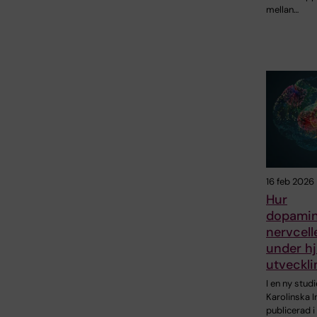
mellan…
16 feb 2026
Hur
dopami
nervcell
under h
utveckli
I en ny studi
Karolinska I
publicerad i