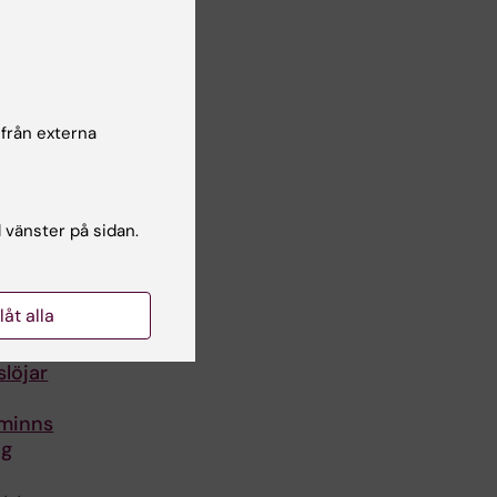
 från externa
l vänster på sidan.
llåt alla
slöjar
 minns
ng