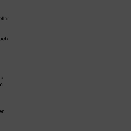
ller
 och
ta
am
r.