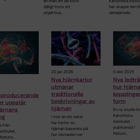
än män att de sovit
Karolinska Instit
dåligt trots att
har skapat den f
objektiva…
detaljerade…
20 jan 2026
5 dec 2025
Nya hjärnkartor
Nya ledtr
utmanar
hur hjärn
traditionella
kopplingar
nproducerande
beskrivningar av
form
er uppstår
hjärnan
järnans
En ny studie fr
Karolinska
ng
I mer än ett sekel
Institutet,
har kartor av
e från
publicerad i
hjärnan baserats på
nstitutet,
Nature…
hur vävnaden ser
 Nature…