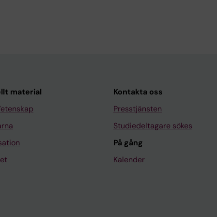
llt material
Kontakta oss
Vetenskap
Presstjänsten
arna
Studiedeltagare sökes
sation
På gång
et
Kalender