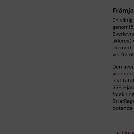
Främja
En vikti
genomför
överlevn
skleros)
därmed u
vid fram
Den sven
vid
insti
Institut
SSF, Hjär
forsknin
StratReg
botande 
Läs 