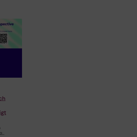
och
igt
h
KI…