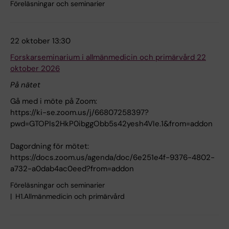
Föreläsningar och seminarier
22 oktober 13:30
Forskarseminarium i allmänmedicin och primärvård 22
oktober 2026
På nätet
Gå med i möte på Zoom:
https://ki-se.zoom.us/j/66807258397?
pwd=GTOPIs2HkP0ibggObb5s42yesh4VIe.1&from=addon
Dagordning för mötet:
https://docs.zoom.us/agenda/doc/6e251e4f-9376-4802-
a732-a0dab4ac0eed?from=addon
Föreläsningar och seminarier
H1.Allmänmedicin och primärvård