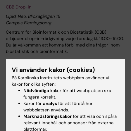
CBB Drop-in
Lipid, Neo, Blickagången 16
Campus Flemingsberg
Centrum för Bioinformatik och Biostatistik (CBB)
erbjuder drop-in-rådgivning varje torsdag kl. 13.00–15.00.
Du är välkommen att komma förbi med dina frågor inom
biostatistik och bioinformatik.
Annat
H9 Klinisk vetenskap, intervention och teknik, H5
Vi använder kakor (cookies)
Laboratoriemedicin, H7 Medicin, Huddinge, H1 Neurobiologi,
På Karolinska Institutets webbplats använder vi
vårdvetenskap och samhälle, OF Odontologi
kakor för olika syften:
Nödvändiga
kakor för att webbplatsen ska
fungera korrekt.
19 oktober
Kakor för
analys
för att förstå hur
webbplatsen används.
Marknadsföringskakor
för att visa och spåra
relevant innehåll och annonser från externa
19 oktober till 13 november
plattformar.