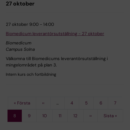
27 oktober
27 oktober 9:00 - 14:00
Biomedicum leverantörsutställning - 27 oktober
Biomedicum
Campus Solna
Välkomna till Biomedicums leverantörsutställning i
mingelområdet på plan 3.
Intern kurs och fortbildning
First
« Första
Previous
‹‹
…
Page
4
Page
5
Page
6
Page
7
Pagination
page
page
Current
8
Page
9
Page
10
Page
11
Page
12
Next
››
Last
Sista »
page
page
page