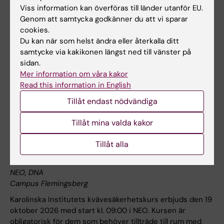
Kurs: Methods for Design and Formative Evaluation of
Viss information kan överföras till länder utanför EU.
eHealth Interventions
Genom att samtycka godkänner du att vi sparar
På nätet
cookies.
Du kan när som helst ändra eller återkalla ditt
Du tar med ditt projekt, vi ger dig metoderna och
samtycke via kakikonen längst ned till vänster på
verktygen att arbeta med!
sidan.
Annat
Mer information om våra kakor
H7 Medicin, Huddinge, C7 Lärande, Informatik, Management
Read this information in English
och Etik, C7.Informatik
Tillåt endast nödvändiga
Tillåt mina valda kakor
19 oktober 9:00 - 12:00
Tillåt alla
Säkerhetskurs avseende flytande kväve - Campus
Flemingsberg 19 oktober
NEO, DNA
Campus Flemingsberg
Karolinska Institutets kvävesäkerhetskurs erbjuds den 19
oktober 2026 med start kl. 09:00 i NEO. Kursen är
obligatorisk för dem som behöver tillträde till rum med