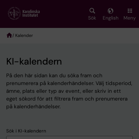
Skip
to
main
Sök
English
Meny
content
/ Kalender
Breadcrumb
KI-kalendern
På den här sidan kan du söka fram och
prenumerera på kalenderhändelser. Välj tidsperiod,
ämne, plats eller typ av event, eller skriv in ett
eget sökord för att filtrera fram och prenumerera
på kalenderhändelser.
Sök i KI-kalendern