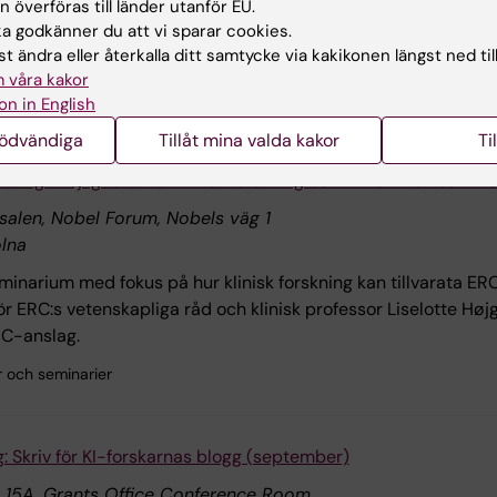
 överföras till länder utanför EU.
r och seminarier
 godkänner du att vi sparar cookies.
t ändra eller återkalla ditt samtycke via kakikonen längst ned til
 våra kakor
on in English
nödvändiga
Tillåt mina valda kakor
Ti
ering: möjligheter för klinisk forskning och kliniskt verksamma
salen, Nobel Forum, Nobels väg 1
lna
minarium med fokus på hur klinisk forskning kan tillvarata ERC:
ör ERC:s vetenskapliga råd och klinisk professor Liselotte Hø
RC-anslag.
r och seminarier
: Skriv för KI-forskarnas blogg (september)
 15A. Grants Office Conference Room