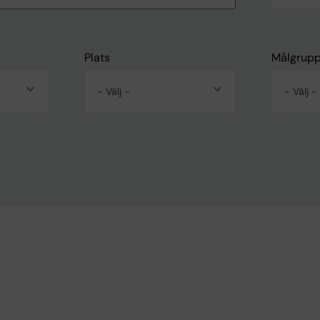
Plats
Målgrup
- Välj -
- Välj -