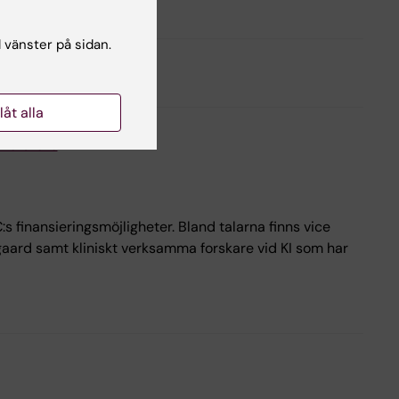
l vänster på sidan.
llåt alla
 forskare
s finansieringsmöjligheter. Bland talarna finns vice
jgaard samt kliniskt verksamma forskare vid KI som har