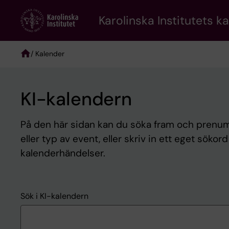
Skip
to
Karolinska Institutets k
main
content
/ Kalender
Breadcrumb
KI-kalendern
På den här sidan kan du söka fram och prenume
eller typ av event, eller skriv in ett eget sökor
kalenderhändelser.
Sök i KI-kalendern