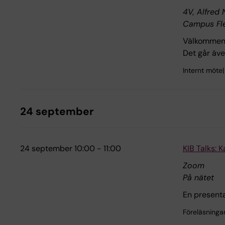
4V, Alfred 
Campus Fl
Välkommen p
Det går även
Internt möte
24 september
24 september 10:00 - 11:00
KIB Talks: K
Zoom
På nätet
En presenta
Föreläsninga