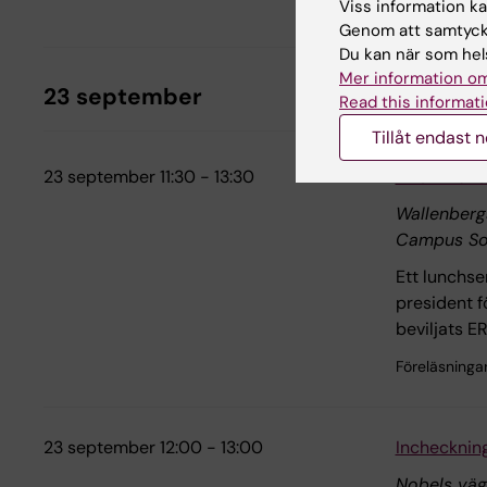
Viss information kan
Föreläsninga
Genom att samtycka
Du kan när som hels
Mer information om
23 september
Read this informati
Tillåt endast 
23 september 11:30 - 13:30
ERC-finansi
Wallenberg
Campus So
Ett lunchse
president f
beviljats E
Föreläsninga
23 september 12:00 - 13:00
Incheckning
Nobels väg