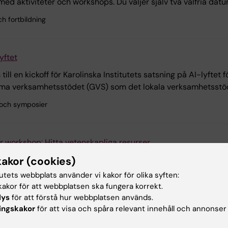
d aktiviteter och workshops. Du väljer själv två valfria datum –
ch fortbildning
lyftet
ill en kickoff för Karolinska Institutets satsning på AI-lyftet 
 verksamhetsstödet (GVS) som det lokala verksamhetsstödet 
 och symposier
r workshop: Hitta vetenskapliga resurser
kakor (cookies)
tutets webbplats använder vi kakor för olika syften:
akor för att webbplatsen ska fungera korrekt.
tudent förväntas du kunna hitta, integrera och korrekt referera 
lys
för att förstå hur webbplatsen används.
g till tusentals vetenskapliga tidskrifter och flera omfattande
ingskakor
för att visa och spåra relevant innehåll och annonser
 dessa resurser effektivt…