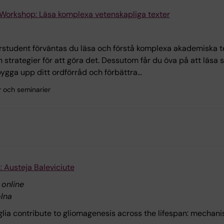
 Workshop: Läsa komplexa vetenskapliga texter
student förväntas du läsa och förstå komplexa akademiska t
 strategier för att göra det. Dessutom får du öva på att läsa str
ygga upp ditt ordförråd och förbättra…
r och seminarier
: Austeja Baleviciute
 online
lna
oglia contribute to gliomagenesis across the lifespan: mechan