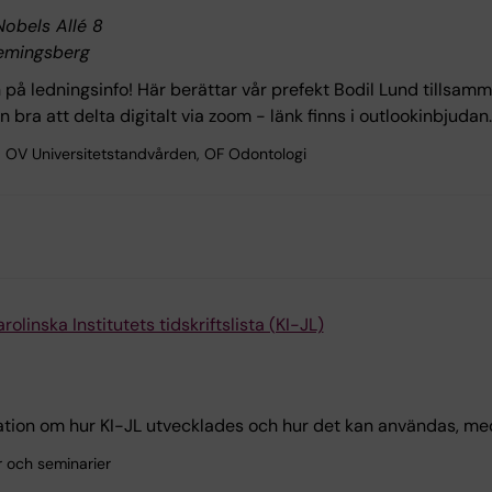
Nobels Allé 8
emingsberg
å ledningsinfo! Här berättar vår prefekt Bodil Lund tillsa
 bra att delta digitalt via zoom - länk finns i outlookinbjudan.
OV Universitetstandvården, OF Odontologi
arolinska Institutets tidskriftslista (KI-JL)
tion om hur KI-JL utvecklades och hur det kan användas, med m
r och seminarier