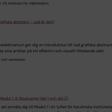
C6 Institutet för miljömedicin
Grafiska abstract – vad är det?
webbinarium ger dig en introduktion till vad grafiska abstrac
sina artiklar på ett effektivt och visuellt tilltalande sätt.
r och seminarier
 Modul 1: AI Bootcamp (del 1 och del 2)
tt anmäla dig till Modul 1 i AI-lyftet för Karolinska Institute