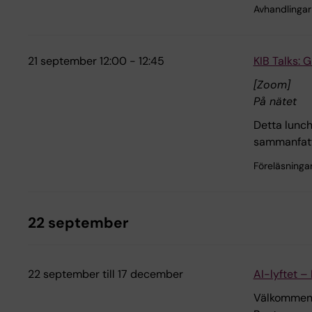
Avhandlingar
21 september 12:00 - 12:45
KIB Talks: 
[Zoom]
På nätet
Detta lunch
sammanfatta 
Föreläsninga
22 september
22 september till 17 december
AI-lyftet –
Välkommen a