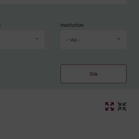
p
Institution
- Välj -