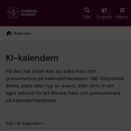
Skip
to
main
Sök
English
Meny
content
/ Kalender
Breadcrumb
KI-kalendern
På den här sidan kan du söka fram och
prenumerera på kalenderhändelser. Välj tidsperiod,
ämne, plats eller typ av event, eller skriv in ett
eget sökord för att filtrera fram och prenumerera
på kalenderhändelser.
Sök i KI-kalendern