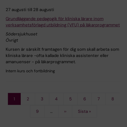
27 augusti till 28 augusti
Grundläggande pedagogik för kliniska lärare inom
verksamhetsförlagd utbildning (VFU) på läkarprogrammet
Södersjukhuset
Övrigt
Kursen är särskilt framtagen för dig som skall arbeta som
kliniska lärare -ofta kallade kliniska assistenter eller
amanuenser - på läkarprogrammet.
Intern kurs och fortbildning
Current
1
Page
2
Page
3
Page
4
Page
5
Page
6
Page
7
Page
8
Pagination
page
Page
9
…
Next
››
Last
Sista »
page
page