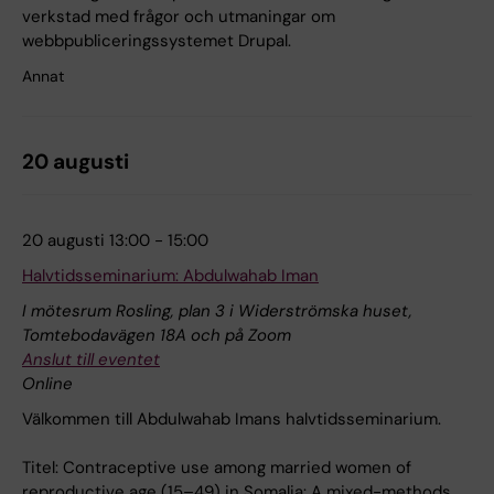
verkstad med frågor och utmaningar om
webbpubliceringssystemet Drupal.
Annat
20 augusti
20 augusti 13:00 - 15:00
Halvtidsseminarium: Abdulwahab Iman
I mötesrum Rosling, plan 3 i Widerströmska huset,
Tomtebodavägen 18A och på Zoom
Anslut till eventet
Online
Välkommen till Abdulwahab Imans halvtidsseminarium.
Titel: Contraceptive use among married women of
reproductive age (15–49) in Somalia: A mixed-methods