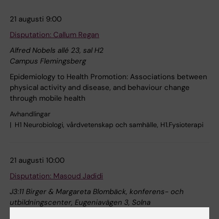
21 augusti 9:00
Disputation: Callum Regan
Alfred Nobels allé 23, sal H2
Campus Flemingsberg
Epidemiology to Health Promotion: Associations between
physical activity and disease, and behaviour change
through mobile health
Avhandlingar
H1 Neurobiologi, vårdvetenskap och samhälle, H1.Fysioterapi
21 augusti 10:00
Disputation: Masoud Jadidi
J3:11 Birger & Margareta Blombäck, konferens- och
utbildningscenter, Eugeniavägen 3, Solna
Karolinska universitetssjukhuset, Solna