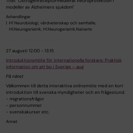
Titel: "Östrogenreceptormedierat neuroprotektion i
modeller av Alzheimers sjukdom"
Avhandlingar
H1 Neurobiologi, vårdvetenskap och samhälle,
H1.Neurogeriatrik, H1.Neurogeriatrik.Nalvarte
27 augusti 12:00 - 13:15
Introduktionsmöte för internationella forskare: Praktisk
information om att bo i Sverige – aug
På nätet
Välkommen till detta interaktiva onlinemöte med en kort
introduktion till svenska myndigheter och en frågestund.
- migrationsfrågor
- personnummer
- svenskakurser etc.
Annat