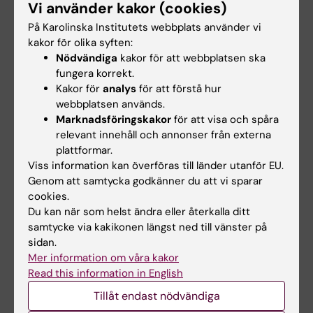
Vi använder kakor (cookies)
Evaluation of Image Quality, Radiation Dose, and Tumor
På Karolinska Institutets webbplats använder vi
Size Assessment in Chest Tomosynthesis
kakor för olika syften:
Avhandlingar
Nödvändiga
kakor för att webbplatsen ska
K1 Molekylär medicin och kirurgi, K1.MMK.Diagnostisk radiologi
fungera korrekt.
Kakor för
analys
för att förstå hur
webbplatsen används.
21 augusti 15:00
Marknadsföringskakor
för att visa och spåra
relevant innehåll och annonser från externa
Seminarium: "Combining AlphaFold with SAXS for partially
plattformar.
or intrinsically disordered proteins"
Viss information kan överföras till länder utanför EU.
Nils Ringertz, Biomedicum, Solnavägen 9, Solna
Genom att samtycka godkänner du att vi sparar
Campus Solna
cookies.
Du kan när som helst ändra eller återkalla ditt
Välkommen till ett seminarium den 21 augusti 2026 med
samtycke via kakikonen längst ned till vänster på
dr Mattia Rocco, tidigare verksam vid IRCCS Azienda
sidan.
Ospedaliera Metropolitana San Martino i Genua, Italien.
Mer information om våra kakor
Seminariet hålls i Biomedicum, KI Campus Solna.
Read this information in English
Föreläsningar och seminarier
Tillåt endast nödvändiga